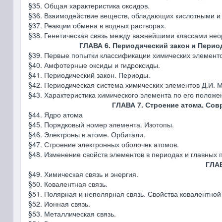
§35. Общая характеристика оксидов.
§36. Взаимодействие веществ, обладающих кислотными и
§37. Реакции обмена в водных растворах.
§38. Генетическая связь между важнейшими классами нео
ГЛАВА 6. Периодический закон и Перио
§39. Первые попытки классификации химических элементо
§40. Амфотерные оксиды и гидроксиды.
§41. Периодический закон. Периоды.
§42. Периодическая система химических элементов Д.И. 
§43. Характеристика химического элемента по его положе
ГЛАВА 7. Строение атома. Со
§44. Ядро атома
§45. Порядковый номер элемента. Изотопы.
§46. Электроны в атоме. Орбитали.
§47. Строение электронных оболочек атомов.
§48. Изменение свойств элементов в периодах и главных 
ГЛАВ
§49. Химическая связь и энергия.
§50. Ковалентная связь.
§51. Полярная и неполярная связь. Свойства ковалентной 
§52. Ионная связь.
§53. Металлическая связь.