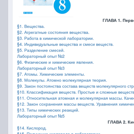
ГЛАВА 1. Пер
§1. Вещества.
§2. Агрегатные состояния вещества.
§3. Работа в химической лаборатории.
§4. Индивидуальные вещества и смеси веществ.
§5. Разделение смесей.
Лабораторный опыт №2
§6. Физические и химические явления.
Лабораторный опыт №3
§7. Атомы. Химические элементы.
§8. Молекулы. Атомно молекулярная теория.
§9. Закон постоянства состава веществ молекулярного ст
§10. Классификация веществ. Простые и сложные веществ
§11. Относительная атомная и молекулярная массы. Каче
§12. Закон сохранения массы веществ. Уравнения химичес
§13. Типы химических реакций.
Лабораторный опыт №5
ГЛАВА 2. Ки
§14. Кислород.
§15. Получение кислорода в лаборатории.