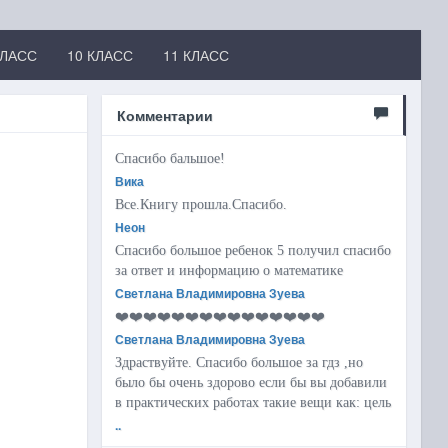
КЛАСС
10 КЛАСС
11 КЛАСС
Комментарии
Спасибо бальшое!
Вика
Все.Книгу прошла.Спасибо.
Неон
Спасибо большое ребенок 5 получил спасибо
за ответ и информацию о математике
Светлана Владимировна Зуева
❤️❤️❤️❤️❤️❤️❤️❤️❤️❤️❤️❤️❤️❤️❤️
Светлана Владимировна Зуева
Здраствуйте. Спасибо большое за гдз ,но
было бы очень здорово если бы вы добавили
в практических работах такие вещи как: цель
..