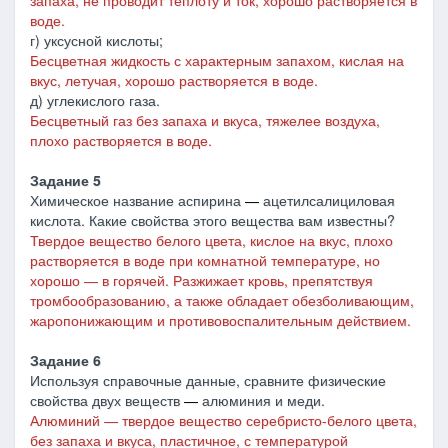
запаха, не проводит теплоту и ток, хорошо растворяется в
воде.
г) уксусной кислоты;
Бесцветная жидкость с характерным запахом, кислая на
вкус, летучая, хорошо растворяется в воде.
д) углекислого газа.
Бесцветный газ без запаха и вкуса, тяжелее воздуха,
плохо растворяется в воде.
Задание 5
Химическое название аспирина
―
ацетилсалициловая
кислота. Какие свойства этого вещества вам известны?
Твердое вещество белого цвета, кислое на вкус, плохо
растворяется в воде при комнатной температуре, но
хорошо
―
в горячей. Разжижает кровь, препятствуя
тромбообразованию, а также обладает обезболивающим,
жаропонижающим и противовоспалительным действием.
Задание 6
Используя справочные данные, сравните физические
свойства двух веществ
―
алюминия и меди.
Алюминий ― твердое вещество серебристо-белого цвета,
без запаха и вкуса, пластичное, с температурой