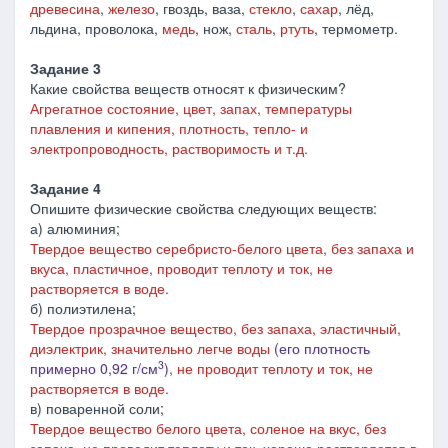
древесина
,
железо
, гвоздь, ваза,
стекло
,
сахар
, лёд,
льдина, проволока,
медь
, нож,
сталь
,
ртуть
, термометр.
Задание 3
Какие свойства веществ относят к физическим?
Агрегатное состояние, цвет, запах, температуры
плавления и кипения, плотность, тепло- и
электропроводность, растворимость и т.д.
Задание 4
Опишите физические свойства следующих веществ:
а) алюминия;
Твердое вещество серебристо-белого цвета, без запаха и
вкуса, пластичное, проводит теплоту и ток, не
растворяется в воде.
б) полиэтилена;
Твердое прозрачное вещество, без запаха, эластичный,
диэлектрик, значительно легче воды
(его плотность
3
примерно 0,92 г/см
)
,
не проводит теплоту и ток,
не
растворяется в воде.
в) поваренной соли;
Твердое вещество белого цвета, соленое на вкус, без