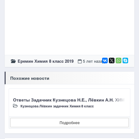
Еремин Химия 8 класc 2019
5 лет назад
Похожие новости
Ответы Задачник Кузнецова Н.Е., Лёвкин А.Н. ХИМИЯ 8 К
Г
Кузнецова Лёвкин задачник Химия 8 класc
Подробнее