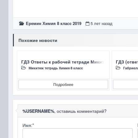
Еремин Химия 8 класc 2019
5 лет назад
Похожие новости
ГДЗ Ответы к рабочей тетради Микитюк А.Д. Химия 
ГДЗ (отве
Микитюк тетрадь Химия 8 класc
Габриеля
Подробнее
%USERNAME%
, оставишь комментарий?
Имя:
*