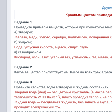
Други
Красным цветом приводи
Задание 1
Приведите примеры веществ, которые при комнатной темп
а) твёрдом;
Железо, медь, золото, серебро, полиэтилен, поваренная с
б) жидком;
Вода, уксусная кислота, ацетон, спирт, ртуть.
в) газообразном.
Кислород, озон, азот, угарный газ, углекислый газ, метан, 
Задание 2
Какое вещество присутствует на Земле во всех трёх агре
Задание 3
Сравните свойства воды в твёрдом и жидком состояниях.
Твёрдая вода (лед)
― бесцветные кристаллы (в массе белые
теплоёмкость 2100 Дж∙кг⋅°C, плохо проводит тепло и не пр
Жидкая вода
― бесцветная жидкость, без запаха и вкуса, п
проводит электрический ток.
Какие свойства меняются при переходе от одного агрегат