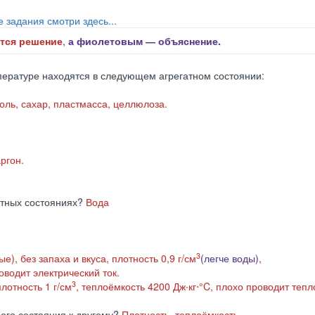
е задания смотри здесь...
тся решение
,
а фиолетовым ― объяснение.
ературе находятся в следующем агрегатном состоянии:
оль, сахар, пластмасса, целлюлоза.
аргон.
гатных состояниях?
Вода
3
), без запаха и вкуса, плотность 0,9 г/см
(легче воды)
,
оводит электрический ток.
3
лотность 1 г/см
, теплоёмкость 4200 Дж∙кг⋅°C, плохо проводит тепл
ного состояния к другому?
Плотность, теплоёмкость.