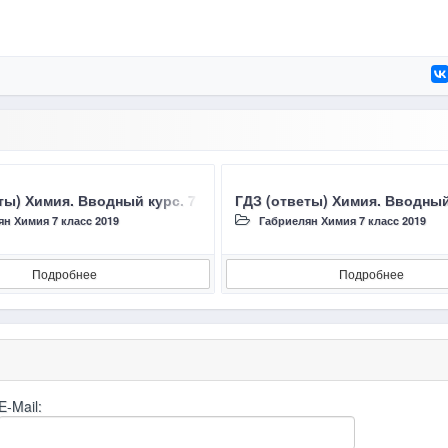
8 класc УРОК 1. Предмет химии. Вещества
ты) Химия. Вводный курс. 7 класc Габриелян О.С., Остроумов И
ГДЗ (ответы) Химия. Вводный 
н Химия 7 класc 2019
Габриелян Химия 7 класc 2019
Подробнее
Подробнее
E-Mail: