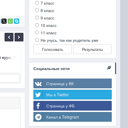
7 класс
8 класс
9 класс
10 класс
11 класс
Не учусь, так как родитель уже
Голосовать
Результаты
.Г., Ахлебинин А.К. 2019, §12 Чистые вещества и смеси.
курс. 7 класc Габриелян О.С., Остроумов И.Г., Ахлебинин А.К.
ГДЗ Химия 7 класc Габриелян О.С. , Остроумов 
ГДЗ Хи
Габриелян Химия 7 класc 2017
Габ
Социальные сети
Подробнее
Страница у ВК
Мы в Twitter
Страница у ФБ
Канал в Telegram