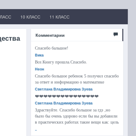
КЛАСС
10 КЛАСС
11 КЛАСС
Комментарии
щества
Спасибо бальшое!
Вика
Все.Книгу прошла.Спасибо.
Неон
Спасибо большое ребенок 5 получил спасибо
за ответ и информацию о математике
Светлана Владимировна Зуева
❤️❤️❤️❤️❤️❤️❤️❤️❤️❤️❤️❤️❤️❤️❤️
Светлана Владимировна Зуева
Здраствуйте. Спасибо большое за гдз ,но
было бы очень здорово если бы вы добавили
в практических работах такие вещи как: цель
..