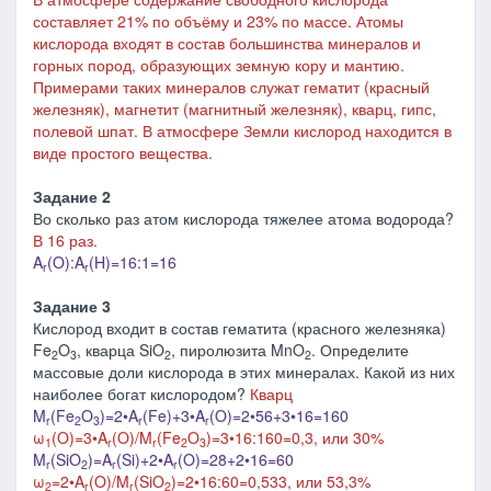
составляет 21% по объёму и 23% по массе. Атомы
кислорода входят в состав большинства минералов и
горных пород, образующих земную кору и мантию.
Примерами таких минералов служат гематит (красный
железняк), магнетит (магнитный железняк), кварц, гипс,
полевой шпат. В атмосфере Земли кислород находится в
виде простого вещества.
Задание 2
Во сколько раз атом кислорода тяжелее атома водорода?
В 16 раз.
A
(O):A
(H)=16:1=16
r
r
Задание 3
Кислород входит в состав гематита (красного железняка)
Fe
O
, кварца SiO
, пиролюзита MnO
. Определите
2
3
2
2
массовые доли кислорода в этих минералах. Какой из них
наиболее богат кислородом?
Кварц
M
(Fe
O
)=2•A
(Fe)+3•A
(O)=2•56+3•16=160
r
2
3
r
r
ω
(O)=3•A
(O)/M
(Fe
O
)=3•16:160=0,3, или 30%
1
r
r
2
3
M
(SiO
)=A
(Si)+2•A
(O)=28+2•16=60
r
2
r
r
ω
=2•A
(O)/M
(SiO
)=2•16:60=0,533, или 53,3%
2
r
r
2