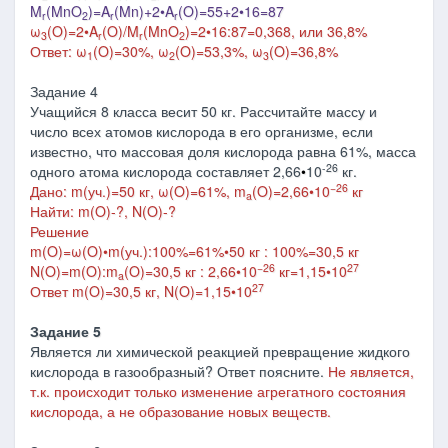
M
(MnO
)=A
(Mn)+2
•
A
(O)=55+2
•
16=87
r
2
r
r
ω
(O)=2
•
A
(O)/M
(MnO
)=2
•
16:87=0,368, или 36,8%
3
r
r
2
Ответ: ω
(O)=30%, ω
(O)=53,3%, ω
(O)=36,8%
1
2
3
Задание 4
Учащийся 8 класса весит 50 кг. Рассчитайте массу и
число всех атомов кислорода в его организме, если
известно, что массовая доля кислорода равна 61%, масса
-26
одного атома кислорода составляет 2,66
•
10
кг.
−26
Дано: m(уч.)=50 кг, ω(O)=61%, m
(O)=2,66
•
10
кг
a
Найти: m(O)-?, N(O)-?
Решение
m(O)=ω(O)•m(уч.):100%=61%•50 кг : 100%=30,5 кг
−26
27
N(O)=m(O):m
(O)=30,5 кг : 2,66•10
кг=1,15•10
a
27
Ответ m(O)=30,5 кг, N(O)=1,15
•
10
Задание 5
Является ли химической реакцией превращение жидкого
кислорода в газообразный? Ответ поясните.
Не является,
т.к. происходит только изменение агрегатного состояния
кислорода, а не образование новых веществ.