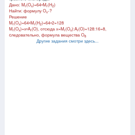
Дано: M
(O
)=64
•M
(H
)
r
x
r
2
Найти: формулу O
-?
х
Решение
M
(O
)=64•M
(H
)=64•2=128
r
x
r
2
M
(O
)=х•A
(O), отсюда х=M
(O
):A
(O)=128:16=8,
r
x
r
r
x
r
cледовательно, формула вещества O
8
Другие задания смотри здесь...