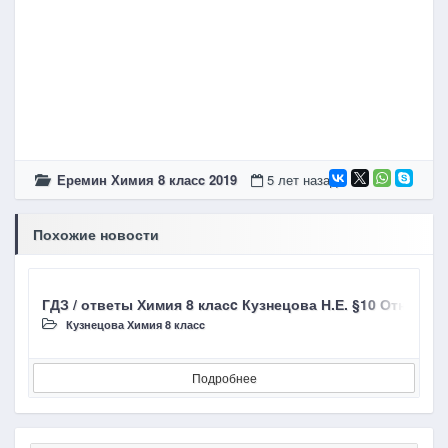
Еремин Химия 8 класc 2019
5 лет назад
Похожие новости
ГДЗ / ответы Химия 8 класc Кузнецова Н.Е. §10 Относи
Г
Кузнецова Химия 8 класc
Подробнее