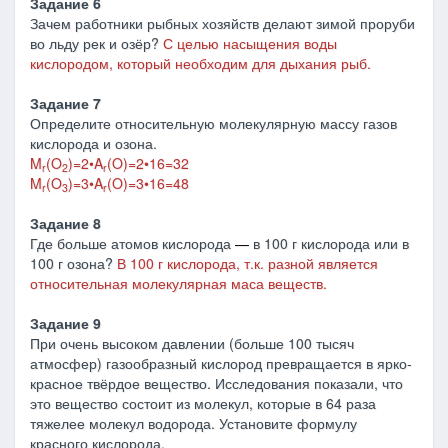
Задание 6
Зачем работники рыбных хозяйств делают зимой проруби
во льду рек и озёр?
С целью насыщения воды
кислородом, который необходим для дыхания рыб.
Задание 7
Определите относительную молекулярную массу газов
кислорода и озона.
M
(O
)=2
•
A
(O)=2
•
16=32
r
2
r
M
(O
)=3
•
A
(O)=3
•
16=48
r
3
r
Задание 8
Где больше атомов кислорода
―
в 100 г кислорода или в
100 г озона?
В 100 г кислорода, т.к. разной является
относительная молекулярная маса веществ.
Задание 9
При очень высоком давлении (больше 100 тысяч
атмосфер) газообразный кислород превращается в ярко-
красное твёрдое вещество. Исследования показали, что
это вещество состоит из молекул, которые в 64 раза
тяжелее молекул водорода. Установите формулу
красного кислорода.