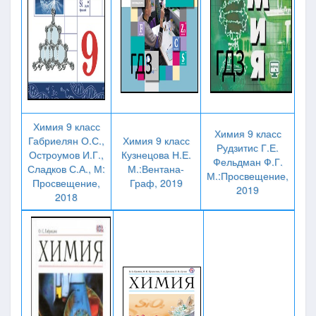
Химия 9 класс
Химия 9 класс
Габриелян О.С.,
Химия 9 класс
Рудзитис Г.Е.
Остроумов И.Г.,
Кузнецова Н.Е.
Фельдман Ф.Г.
Сладков С.А., М:
М.:Вентана-
М.:Просвещение,
Просвещение,
Граф, 2019
2019
2018