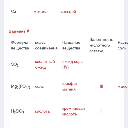
Ca
металл
кальций
Вариант V
Валентность
Формула
класс
Название
Раст
кислотного
вещества
соединения
вещества
соли
остатка
кислотный
оксид серы
SO
2
оксид
(IV)
фосфат
Mg
(PO
)
соль
III
мало
3
4
2
магния
кремниевая
H
SiO
кислота
II
2
3
кислота