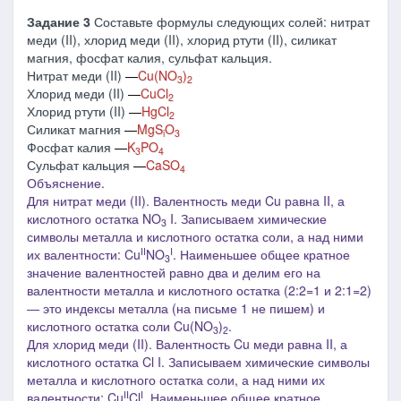
Задание 3
Составьте формулы следующих солей: нитрат
меди (II), хлорид меди (II), хлорид ртути (II), силикат
магния, фосфат калия, сульфат кальция.
Нитрат меди (II)
―
Cu(NO
)
3
2
Хлорид меди (II)
―
CuCl
2
Хлорид ртути (II)
―
HgCl
2
Силикат магния
―
MgS
O
i
3
Фосфат калия
―
K
PO
3
4
Сульфат кальция
―
CaSO
4
Объяснение.
Для нитрат меди (II). Валентность меди Cu равна I
I
, а
кислотного остатка NO
I. З
аписываем химические
3
символы металла и кислотного остатка соли, а над ними
II
I
их валентности: Cu
NO
. Наименьшее общее кратное
3
значение валентностей равно два и делим его на
валентности металла и кислотного остатка (2:2=1 и 2:1=2)
― это индексы металла
(на письме 1 не пишем)
и
кислотного остатка соли Cu(NO
)
.
3
2
Для хлорид меди (II). Валентность Cu меди равна I
I
, а
кислотного остатка Cl I. З
аписываем химические символы
металла и кислотного остатка соли, а над ними их
II
I
валентности: Cu
Cl
. Наименьшее общее кратное