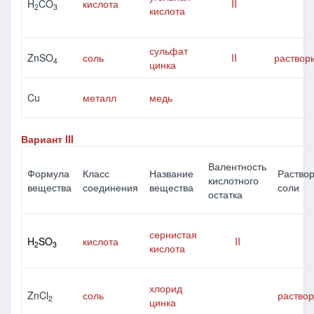
H
CO
кислота
II
2
3
кислота
сульфат
ZnSO
соль
II
раствор
4
цинка
Cu
металл
медь
Вариант III
Валентность
Формула
Класс
Название
Раство
кислотного
вещества
соединения
вещества
соли
остатка
сернистая
H
SO
кислота
II
2
3
кислота
хлорид
ZnCl
соль
раство
2
цинка