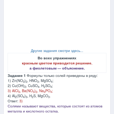
Другие задания смотри здесь...
Во всех упражнениях
красным цветом приводится решение
,
а фиолетовым ― объяснение.
Задание 1
Формулы только солей приведены в ряду:
1) Zn(NO
)
, HNO
, MgSO
;
3
2
3
4
2) Cu(OH)
, CuSO
, H
SO
;
2
4
2
4
3) AlCl
, Ba(NO
)
, Na
PO
;
3
3
2
3
4
4) Al
(SO
)
, H
S, MgCO
.
2
4
3
2
3
Ответ:
3)
Солями называют вещества, которые состоят из атомов
металла и кислотного остатка.