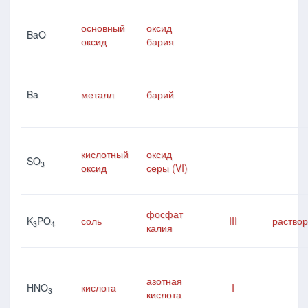
основный
оксид
BaO
оксид
бария
Ba
металл
барий
кислотный
оксид
SO
3
оксид
серы (VI)
фосфат
K
PO
соль
III
раство
3
4
калия
азотная
HNO
кислота
I
3
кислота