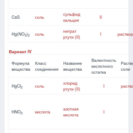
сульфид
CaS
соль
II
кальция
нитрат
Hg(NO
)
соль
I
раство
3
2
ртути (II)
Вариант IV
Валентность
Формула
Класс
Название
Раств
кислотного
вещества
соединения
вещества
соли
остатка
хлорид
HgCl
соль
I
раств
2
ртути (II)
азотная
HNO
кислота
I
3
кислота