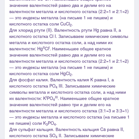
значение валентностей равно два и делим его на
валентности металла и кислотного остатка (2:2=1 и 2:1=2)
― это индексы металла
(на письме 1 не пишем)
и
кислотного остатка соли CuCl
.
2
Для хлорид ртути (II). Валентность ртути Hg равна I
I
, а
кислотного остатка Cl I. З
аписываем химические символы
металла и кислотного остатка соли, а над ними их
II
I
валентности: Hg
Cl
. Наименьшее общее кратное
значение валентностей равно два и делим его на
валентности металла и кислотного остатка (2:2=1 и 2:1=2)
― это индексы металла
(на письме 1 не пишем)
и
кислотного остатка соли HgCl
.
2
Для фосфат калия. Валентность калия K равна I, а
кислотного остатка PO
III. З
аписываем химические
4
символы металла и кислотного остатка соли, а над ними
I
III
их валентности: K
PO
. Наименьшее общее кратное
4
значение валентностей равно три и делим его на
валентности металла и кислотного остатка (3:1=3 и 3:3=1)
― это индексы металла
и кислотного остатка
(на письме 1
не пишем)
соли K
PO
.
3
4
Для сульфат кальция. Валентность кальция Ca равна I
I
,
кислотного остатка SO
II. З
аписываем химические
4