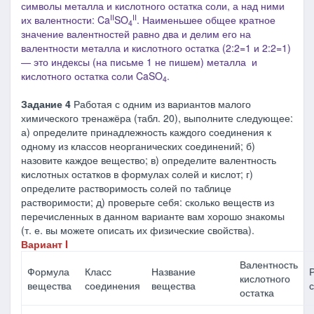
символы металла и кислотного остатка соли, а над ними
II
II
их валентности: Ca
SO
. Наименьшее общее кратное
4
значение валентностей равно два и делим его на
валентности металла и кислотного остатка (2:2=1 и 2:2=1)
― это индексы
(на письме 1 не пишем)
металла и
кислотного остатка соли CaSO
.
4
Задание 4
Работая с одним из вариантов малого
химического тренажёра (табл. 20), выполните следующее:
а) определите принадлежность каждого соединения к
одному из классов неорганических соединений; б)
назовите каждое вещество; в) определите валентность
кислотных остатков в формулах солей и кислот; г)
определите растворимость солей по таблице
растворимости; д) проверьте себя: сколько веществ из
перечисленных в данном варианте вам хорошо знакомы
(т. е. вы можете описать их физические свойства).
Вариант I
Валентность
Формула
Класс
Название
кислотного
вещества
соединения
вещества
остатка