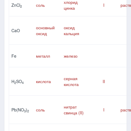
хлорид
ZnCl
соль
I
раст
2
цинка
основный
оксид
CaO
оксид
кальция
Fe
металл
железо
серная
H
SO
кислота
II
2
4
кислота
нитрат
Pb(NO
)
соль
I
раст
3
2
свинца (II)