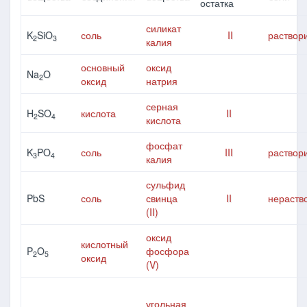
остатка
силикат
K
SiO
соль
II
раствор
2
3
калия
основный
оксид
Na
O
2
оксид
натрия
серная
H
SO
кислота
II
2
4
кислота
фосфат
K
PO
соль
III
раствор
3
4
калия
сульфид
PbS
соль
свинца
II
нераств
(II)
оксид
кислотный
P
O
фосфора
2
5
оксид
(V)
угольная