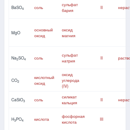
сульфат
BaSO
соль
II
нерас
4
бария
основный
оксид
MgO
оксид
магния
сульфат
Na
SO
соль
II
раств
2
4
натрия
оксид
кислотный
CO
углерода
2
оксид
(IV)
силикат
CaSiO
соль
II
нерас
3
кальция
фосфорная
H
PO
кислота
III
3
4
кислота