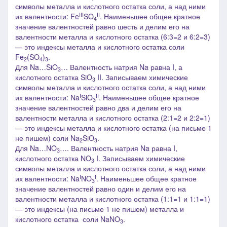
символы металла и кислотного остатка соли, а над ними
III
II
их валентности: Fe
SO
. Наименьшее общее кратное
4
значение валентностей равно шесть и делим его на
валентности металла и кислотного остатка (6:3=2 и 6:2=3)
― это индексы металла и кислотного остатка соли
Fe
(SO
)
.
2
4
3
Для
Na…SiO
…
Валентность натрия Na равна I, а
3
кислотного остатка SiO
II. З
аписываем химические
3
символы металла и кислотного остатка соли, а над ними
I
II
их валентности: Na
SiO
. Наименьшее общее кратное
3
значение валентностей равно два и делим его на
валентности металла и кислотного остатка (2:1=2 и 2:2=1)
― это индексы металла и кислотного остатка
(на письме 1
не пишем)
соли Na
SiO
.
2
3
Для
Na…NO
….
Валентность натрия Na равна I,
3
кислотного остатка NO
I. З
аписываем химические
3
символы металла и кислотного остатка соли, а над ними
I
I
их валентности: Na
NO
. Наименьшее общее кратное
3
значение валентностей равно один и делим его на
валентности металла и кислотного остатка (1:1=1 и 1:1=1)
― это индексы
(на письме 1 не пишем)
металла и
кислотного остатка соли NaNO
.
3