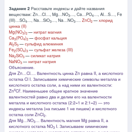
Задание 2
Расставьте индексы и дайте названия
веществам: Zn…Cl…, Mg…NO
…, Ca…PO
…, Al…S…, Fe
3
4
(III)…SO
…, Na…SiO
…, Na…NO
….
ZnCl
―
хлорид
4
3
3
2
цинка (II)
Mg(NO
)
―
нитрат магния
3
2
Ca
(PO
)
―
фосфат кальция
3
4
2
Al
S
―
сульфид алюминия
2
3
Fe
(SO
)
―
сульфат железа (III)
2
4
3
Na
SiO
―
силикат натрия
2
3
NaNO
―
нитрат натрия
3
Объяснение.
Для Zn…Cl…. Валентность цинка Zn равна I
I
, а кислотного
остатка Cl I. З
аписываем химические символы металла и
кислотного остатка соли, а над ними их валентности:
II
I
Zn
Cl
. Наименьшее общее кратное значение
валентностей равно два и делим его на валентности
металла и кислотного остатка (2:2=1 и 2:1=2) ― это
индексы металла
(на письме 1 не пишем)
и кислотного
остатка соли ZnCl
.
2
Для Mg…NO
… Валентность магния Mg равна I
I
, а
3
кислотного остатка NO
I. З
аписываем химические
3