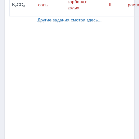
карбонат
K
CO
соль
II
раст
2
3
калия
Другие задания смотри здесь...