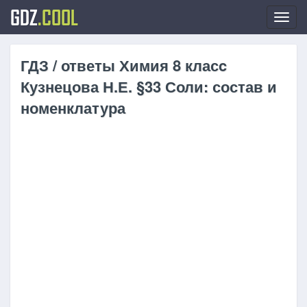
GDZ
.COOL
Toggl
navig
ГДЗ / ответы Химия 8 класc
Кузнецова Н.Е. §33 Соли: состав и
номенклатура