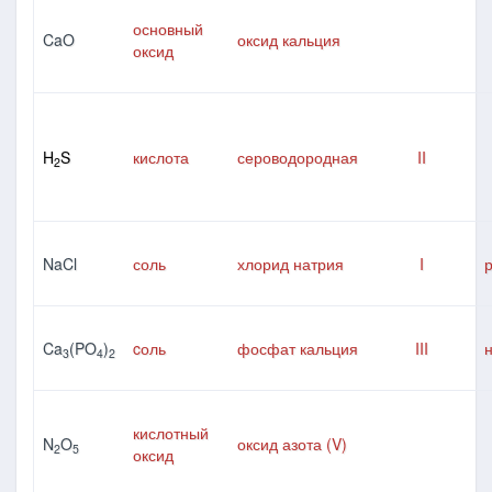
основный
CaO
оксид кальция
оксид
H
S
кислота
сероводородная
II
2
NaCl
соль
хлорид натрия
I
Ca
(PO
)
cоль
фосфат кальция
III
3
4
2
кислотный
N
O
оксид азота (V)
2
5
оксид