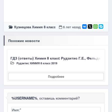
Кузнецова Химия 8 класc
6 лет назад
Похожие новости
ГДЗ (ответы) Химия 8 класc Рудзитис Г.Е., Фельдман Ф.Г.
Г
Рудзитис ХИМИЯ 8 класc 2019
Подробнее
%USERNAME%
, оставишь комментарий?
Имя:
*