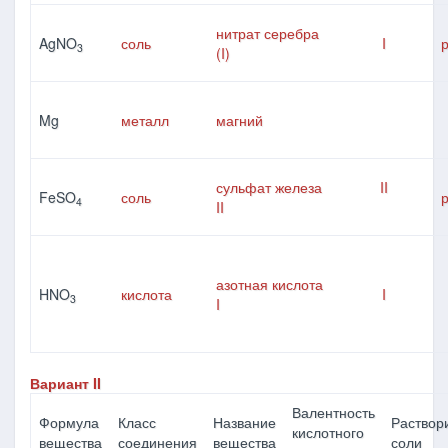
нитрат серебра
AgNO
соль
I
3
(I)
Mg
металл
магний
сульфат железа
II
FeSO
соль
4
II
азотная кислота
HNO
кислота
I
3
I
Вариант II
Валентность
Формула
Класс
Название
Раствор
кислотного
вещества
соединения
вещества
соли