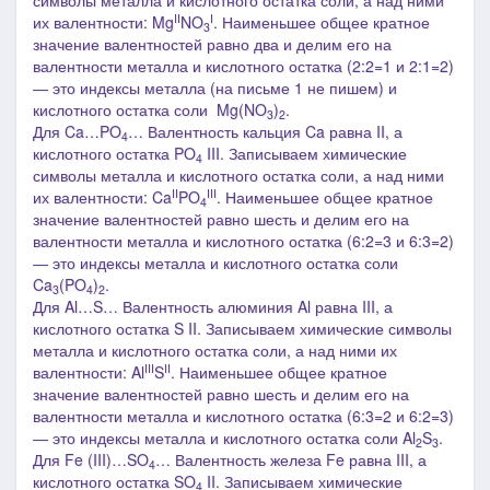
символы металла и кислотного остатка соли, а над ними
II
I
их валентности: Mg
NO
. Наименьшее общее кратное
3
значение валентностей равно два и делим его на
валентности металла и кислотного остатка (2:2=1 и 2:1=2)
― это индексы металла (на письме 1 не пишем) и
кислотного остатка соли Mg(NO
)
.
3
2
Для Ca…PO
… Валентность кальция Ca равна I
I
, а
4
кислотного остатка PO
III. З
аписываем химические
4
символы металла и кислотного остатка соли, а над ними
II
III
их валентности: Ca
PO
. Наименьшее общее кратное
4
значение валентностей равно шесть и делим его на
валентности металла и кислотного остатка (6:2=3 и 6:3=2)
― это индексы металла и кислотного остатка соли
Ca
(PO
)
.
3
4
2
Для Al…S… Валентность алюминия Al равна I
II
, а
кислотного остатка S II. З
аписываем химические символы
металла и кислотного остатка соли, а над ними их
III
II
валентности: Al
S
. Наименьшее общее кратное
значение валентностей равно шесть и делим его на
валентности металла и кислотного остатка (6:3=2 и 6:2=3)
― это индексы металла и кислотного остатка соли Al
S
.
2
3
Для
Fe (III)…SO
…
Валентность железа Fe равна I
II
, а
4
кислотного остатка SO
II. З
аписываем химические
4