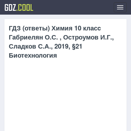
GDZ
.COOL
Toggl
navig
ГДЗ (ответы) Химия 10 класc
Габриелян О.С. , Остроумов И.Г.,
Сладков С.А., 2019, §21
Биотехнология