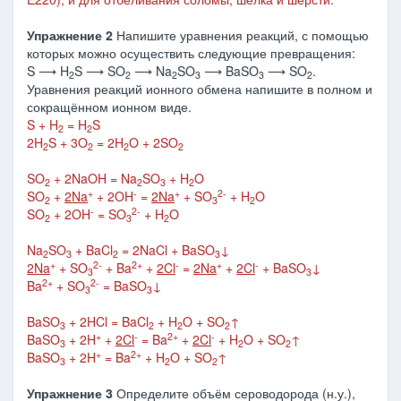
Упражнение 2
Напишите уравнения реакций, с помощью
которых можно осуществить следующие превращения:
S ⟶ H
S ⟶ SO
⟶ Na
SO
⟶ BaSO
⟶ SO
.
2
2
2
3
3
2
Уравнения реакций ионного обмена напишите в полном и
сокращённом ионном виде.
S + H
= H
S
2
2
2H
S + 3O
= 2H
O + 2SO
2
2
2
2
SO
+ 2NaOH = Na
SO
+ H
O
2
2
3
2
+
-
+
2-
SO
+
2Na
+ 2OH
=
2Na
+ SO
+ H
O
2
3
2
-
2-
SO
+ 2OH
= SO
+ H
O
2
3
2
Na
SO
+ BaCl
= 2NaCl + BaSO
↓
2
3
2
3
+
2-
2+
-
+
-
2Na
+ SO
+ Ba
+
2Cl
=
2Na
+
2Cl
+ BaSO
↓
3
3
2+
2-
Ba
+ SO
= BaSO
↓
3
3
BaSO
+ 2HCl = BaCl
+ H
O + SO
↑
3
2
2
2
+
-
2+
-
BaSO
+ 2H
+
2Cl
= Ba
+
2Cl
+ H
O + SO
↑
3
2
2
+
2+
BaSO
+ 2H
= Ba
+ H
O + SO
↑
3
2
2
Упражнение 3
Определите объём сероводорода (н.у.),