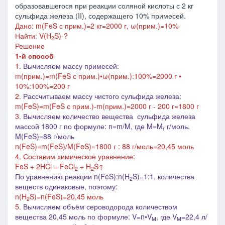
образовавшегося при реакции соляной кислоты с 2 кг
сульфида железа (II), содержащего 10% примесей.
Дано: m(FeS с прим.)=2 кг=2000 г, ω(прим.)=10%
Найти: V(H
S)-?
2
Решение
1-й способ
1.
Вычисляем массу примесей:
m(прим.)=m(FeS с прим.)•ω(прим.):100%=2000 г
•
10%:100%=200 г
2.
Рассчитываем массу чистого сульфида железа:
m(FeS)=m
(FeS с прим.)-m
(прим.)=2000 г - 200 г=1800 г
3.
Вычисляем количество вещества сульфида железа
массой 1800 г по формуле: n=m/M, где M=M
г/моль.
r
M(FeS)=88 г/моль
n(FeS)=m(FeS)/M(FeS)=1800 г : 88 г/моль=20,45 моль
4. Составим химическое уравнение:
FeS + 2HCl = FeCl
+ H
S↑
2
2
По уравнению реакции n(FeS):n(H
S)=1:1, количества
2
веществ одинаковые, поэтому:
n(H
S)=n(FeS)=20,45 моль
2
5.
Вычисляем о
бъём сероводорода количеством
вещества 20,45 моль по формуле: V=n•V
, где V
=22,4 л/
M
M