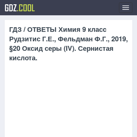
GDZ
.COOL
Toggl
navig
ГДЗ / ОТВЕТЫ Химия 9 класc
Рудзитис Г.Е., Фельдман Ф.Г., 2019,
§20 Оксид серы (IV). Сернистая
кислота.