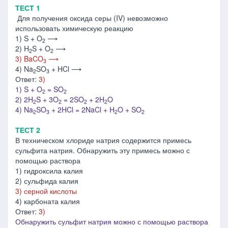
ТЕСТ 1
Для получения оксида серы (IV) невозможно
использовать химическую реакцию
1) S + O
⟶
2
2) H
S + O
⟶
2
2
3) BaCO
⟶
3
4) Na
SO
+ HCl ⟶
2
3
Ответ:
3)
1) S + O
= SO
2
2
2) 2H
S + 3O
= 2SO
+ 2H
O
2
2
2
2
4) Na
SO
+ 2HCl = 2NaCl + H
O + SO
2
3
2
2
ТЕСТ 2
В техническом хлориде натрия содержится примесь
сульфита натрия. Обнаружить эту примесь можно с
помощью раствора
1) гидроксила калия
2) сульфида калия
3) серной кислоты
4) карбоната калия
Ответ:
3)
Обнаружить сульфит натрия можно с помощью раствора