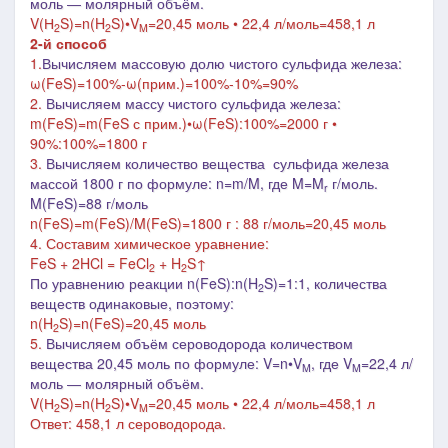
моль ― молярный объём.
V(Н
S)=n(H
S)•V
=20,45 моль • 22,4 л/моль=458,1 л
2
2
M
2-й способ
1.
Вычисляем массовую долю чистого
сульфида железа
:
ω(FeS)=100%-ω(прим.)=100%-10%=90%
2.
Вычисляем массу чистого
сульфида железа
:
m(FeS)=m(FeS с прим.)•ω(FeS):100%=2000 г
•
90%:100%=1800 г
3.
Вычисляем количество вещества сульфида железа
массой 1800 г по формуле: n=m/M, где M=M
г/моль.
r
M(FeS)=88 г/моль
n(FeS)=m(FeS)/M(FeS)=1800 г : 88 г/моль=20,45 моль
4. Составим химическое уравнение:
FeS + 2HCl = FeCl
+ H
S↑
2
2
По уравнению реакции n(FeS):n(H
S)=1:1, количества
2
веществ одинаковые, поэтому:
n(H
S)=n(FeS)=20,45 моль
2
5.
Вычисляем о
бъём сероводорода количеством
вещества 20,45 моль по формуле: V=n•V
, где V
=22,4 л/
M
M
моль ― молярный объём.
V(Н
S)=n(H
S)•V
=20,45 моль • 22,4 л/моль=458,1 л
2
2
M
Ответ: 458,1 л сероводорода.