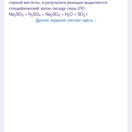
серной кислоты, в результате реакции выделяется
специфический запах оксида серы (IV):
Na
SO
+ H
SO
= Na
SO
+ H
O + SO
↑
2
3
2
4
2
4
2
2
Другие задания смотри здесь...