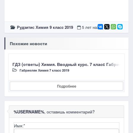
Рудзитис Химия 9 класc 2019
5 лет назад
Похожие новости
ГДЗ (ответы) Химия. Вводный курс. 7 класc Габриелян О.
Г
Габриелян Химия 7 класc 2019
Подробнее
%USERNAME%
, оставишь комментарий?
Имя:
*