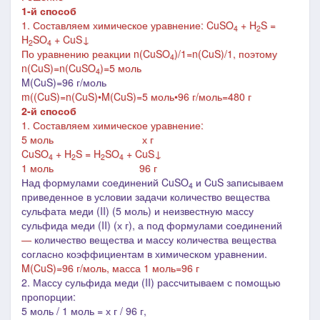
1-й способ
1. Составляем химическое уравнение:
CuSO
+ H
S =
4
2
H
SO
+ CuS↓
2
4
По уравнению реакции n(
CuSO
)/1=n(
CuS
)/1, поэтому
4
n(
CuS
)=n(
CuSO
)=
5 моль
4
M(CuS)=96 г/моль
m((
CuS
)=n(
CuS
)•M(
CuS
)=5 моль•96 г/моль=480 г
2-й способ
1. Составляем химическое уравнение:
5 моль х г
CuSO
+ H
S = H
SO
+ CuS↓
4
2
2
4
1 моль 96 г
Над формулами соединений CuSO
и
CuS
записываем
4
приведенное в условии задачи количество вещества
сульфата меди (II) (5 моль) и неизвестную массу
сульфида меди (II) (х г), а под формулами соединений
―
количество вещества и массу количества вещества
согласно коэффициентам в химическом уравнении.
M(
CuS
)=96 г/моль, масса 1 моль=96 г
2. Массу сульфида меди (II) рассчитываем с помощью
пропорции:
5 моль / 1 моль = х г / 96 г,