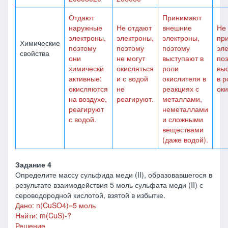
Отдают
Принимают
наружные
Не отдают
внешние
Не
электроны,
электроны,
электроны,
пр
Химические
поэтому
поэтому
поэтому
эле
свойства
они
не могут
выступают в
по
химически
окисляться
роли
вы
активные:
и с водой
окислителя в
в р
окисляются
не
реакциях с
оки
на воздухе,
реагируют.
металлами,
реагируют
неметаллами
с водой.
и сложными
веществами
(даже водой).
Задание 4
Определите массу сульфида меди (II), образовавшегося в
результате взаимодействия 5 моль сульфата меди (II) с
сероводородной кислотой, взятой в избытке.
Дано: n(CuSO4)=5 моль
Найти: m(CuS)-?
Решение