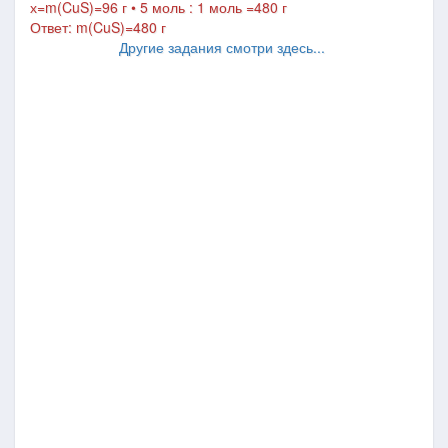
х=m(
CuS
)=96 г • 5 моль : 1 моль =480 г
Ответ: m(
CuS
)=480 г
Другие задания смотри здесь...