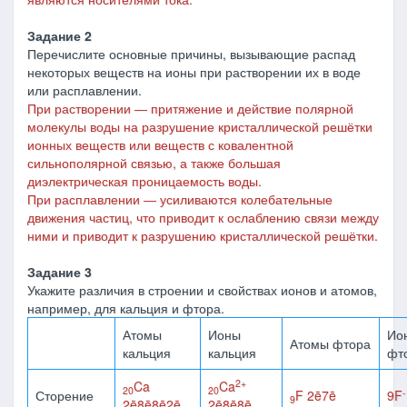
Задание 2
Перечислите основные причины, вызывающие распад
некоторых веществ на ионы при растворении их в воде
или расплавлении.
При растворении ―
притяжение и действие полярной
молекулы воды на разрушение кристаллической решётки
ионных веществ или веществ с ковалентной
сильнополярной связью, а также большая
диэлектрическая проницаемость воды.
При расплавлении ― усиливаются колебательные
движения частиц, что приводит к ослаблению связи между
ними и приводит к разрушению кристаллической решётки.
Задание 3
Укажите различия в строении и свойствах ионов и атомов,
например, для кальция и фтора.
Атомы
Ионы
Ио
Атомы фтора
кальция
кальция
фт
2+
Ca
Ca
20
20
-
Сторение
F 2ē7ē
9F
9
2ē8ē8ē2ē
2ē8ē8ē