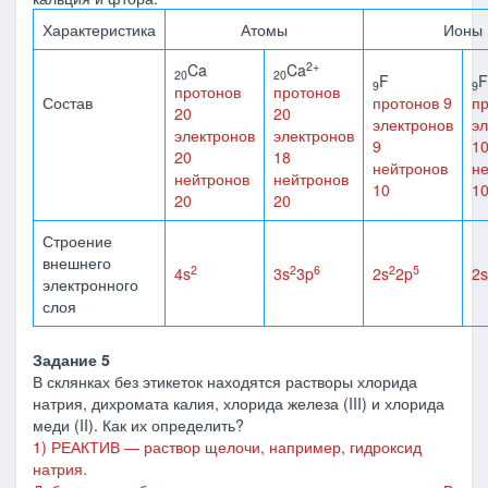
Характеристика
Атомы
Ионы
2+
Ca
Ca
20
20
F
F
9
9
протонов
протонов
Состав
протонов 9
пр
20
20
электронов
эл
электронов
электронов
9
1
20
18
нейтронов
н
нейтронов
нейтронов
10
1
20
20
Строение
внешнего
2
2
6
2
5
4s
3s
3p
2s
2p
2s
электронного
слоя
Задание 5
В склянках без этикеток находятся растворы хлорида
натрия, дихромата калия, хлорида железа (III) и хлорида
меди (II). Как их определить?
1) РЕАКТИВ
―
раствор щелочи, например, гидроксид
натрия.