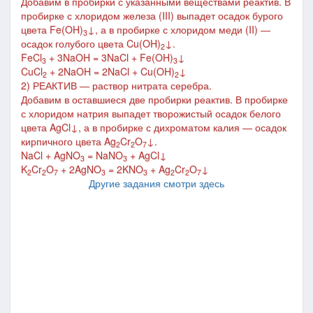
Добавим в пробирки с указанными веществами реактив.
В
пробирке с хлоридом железа (III) выпадет осадок бурого
цвета
Fe(OH)
↓, а в
пробирке с хлоридом меди (II) ―
3
осадок голубого цвета
Cu(OH)
↓.
2
FeCl
+ 3NaOH = 3NaCl + Fe(OH)
↓
3
3
CuCl
+ 2NaOH = 2NaCl + Cu(OH)
↓
2
2
2)
РЕАКТИВ
―
раствор нитрата серебра.
Добавим в оставшиеся две пробирки реактив. В пробирке
с хлоридом натрия выпадет
творожистый
осадок белого
цвета
AgCl↓, а в
пробирке с дихроматом калия
―
осадок
кирпичного цвета
Ag
Cr
O
↓
.
2
2
7
NaCl + AgNO
= NaNO
+ AgCl↓
3
3
K
Cr
O
+ 2AgNO
= 2KNO
+ Ag
Cr
O
↓
2
2
7
3
3
2
2
7
Другие задания смотри здесь