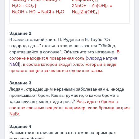
3
2
4
H
O + CO
↑
2NaOH + Zn(OH)
=
2
2
2
NaOH + HCl = NaCl + H
O
Na
[Zn(OH)
]
2
2
4
Задание 2
В замечательной книге П. Руденко и Е. Таубе "От
водорода до…" статья о хлоре называется "Убийца,
спрятавшийся в солонке". Объясните это название.
В
солонке находится поваренная соль
(хлорид натрия
NaCl)
, в состав которой входит хлор, который в виде
простого вещества является ядовитым газом.
Задание 3
Людям, страдающим нервными заболеваниями, иногда
прописывают бром. Как вы думаете, о каком броме в
таких случаях может идти речь?
Речь идет о броме в
составе сложных веществ, например, соли бромид натрия
NaBr.
Задание 4
Рассмотрите отличия ионов от атомов на примерах
кальция и фтора.