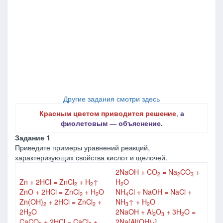
Другие задания смотри здесь
Красным цветом приводится решение
,
а
фиолетовым ― объяснение.
Задание 1
Приведите примеры уравнений реакций,
характеризующих свойства кислот и щелочей.
2NaOH + CO
= Na
CO
+
2
2
3
Zn + 2HCl = ZnCl
+ H
↑
H
O
2
2
2
ZnO + 2HCl = ZnCl
+ H
O
NH
Cl + NaOH = NaCl +
2
2
4
Zn(OH)
+ 2HCl = ZnCl
+
NH
↑ + H
O
2
2
3
2
2H
O
2NaOH + Al
O
+ 3H
O =
2
2
3
2
CaCO
+ 2HCl = CaCl
+
2Na[Al(OH)
]