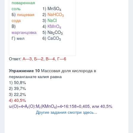
поваренная
соль
1) MnSO
4
Б)
пищевая
2)
NaHCO
3
сода
3)
NaCl
B)
4)
KMnO
4
марганцовка
5) Na
CO
2
3
Г)
мел
6)
CaCO
3
Ответ:
А
―
3, Б
―
2, В
―
4, Г
―
6
Упражнение 10
Массовая доля кислорода в
перманганате калия равна
1) 50,8%
2) 39,7%
3) 22,2%
4) 40,5%
ω(O)=4•A
(O):M
(KMnO
)=4•16:158=0,405, или 40,5%
r
r
4
Другие задания смотри здесь...