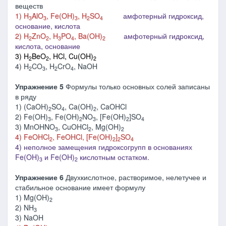
веществ
1) H
AlO
, Fe(OH)
, H
SO
амфотерный гидроксид,
3
3
3
2
4
основание, кислота
2) H
ZnO
, H
PO
, Ba(OH)
амфотерный гидроксид,
2
2
3
4
2
кислота, основание
3) H
BeO
, HCl, Cu(OH)
2
2
2
4) H
CO
, H
CrO
, NaOH
2
3
2
4
Упражнение 5
Формулы только основных солей записаны
в ряду
1) (CaOH)
SO
, Ca(OH)
, CaOHCl
2
4
2
2) Fe(OH)
, Fe(OH)
NO
, [Fe(OH)
]SO
3
2
3
2
4
3) MnOHNO
, CuOHCl
, Mg(OH)
3
2
2
4) FeOHCl
, FeOHCl, [Fe(OH)
]
SO
2
2
2
4
4) неполное замещения гидроксогрупп в основаниях
Fe(OH)
и Fe(OH)
кислотным остатком.
3
2
Упражнение 6
Двухкислотное, растворимое, нелетучее и
стабильное основание имеет формулу
1) Mg(OH)
2
2) NH
3
3) NaOH