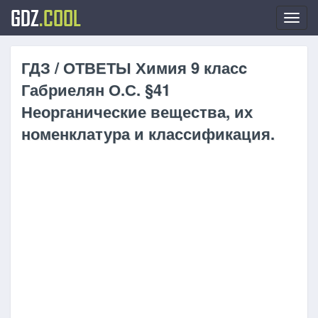
GDZ
.COOL
Toggl
navig
ГДЗ / ОТВЕТЫ Химия 9 класc
Габриелян О.С. §41
Неорганические вещества, их
номенклатура и классификация.