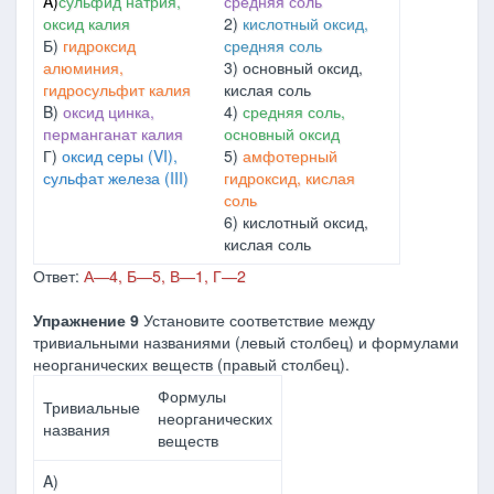
A)
сульфид натрия,
средняя соль
оксид калия
2)
кислотный оксид,
Б)
гидроксид
средняя соль
алюминия,
3) основный оксид,
гидросульфит калия
кислая соль
B)
оксид цинка,
4)
средняя соль,
перманганат калия
основный оксид
Г)
оксид серы (VI),
5)
амфотерный
сульфат железа (III)
гидроксид, кислая
соль
6) кислотный оксид,
кислая соль
Ответ:
А―4, Б―5, В―1, Г―2
Упражнение 9
Установите соответствие между
тривиальными названиями (левый столбец) и формулами
неорганических веществ (правый столбец).
Формулы
Тривиальные
неорганических
названия
веществ
A)