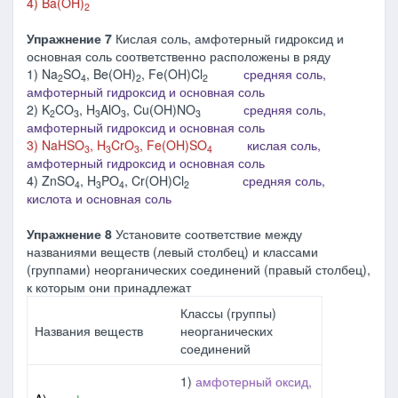
4) Ba(OH)
2
Упражнение 7
Кислая соль, амфотерный гидроксид и
основная соль соответственно расположены в ряду
1) Na
SO
, Be(OH)
, Fe(OH)Cl
средняя соль,
2
4
2
2
амфотерный гидроксид и основная соль
2) K
CO
, H
AlO
, Cu(OH)NO
средняя соль,
2
3
3
3
3
амфотерный гидроксид и основная соль
3) NaHSO
, H
CrO
, Fe(OH)SO
кислая соль,
3
3
3
4
амфотерный гидроксид и основная соль
4) ZnSO
, H
PO
, Cr(OH)Cl
ср
едняя соль,
4
3
4
2
кислота и основная соль
Упражнение 8
Установите соответствие между
названиями веществ (левый столбец) и классами
(группами) неорганических соединений (правый столбец),
к которым они принадлежат
Классы (группы)
Названия веществ
неорганических
соединений
1)
амфотерный оксид,