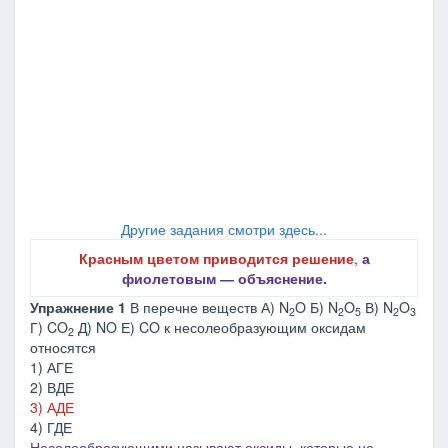
Другие задания смотри здесь...
Красным цветом приводится решение
,
а
фиолетовым ― объяснение.
Упражнение 1
В перечне веществ А) N
O Б) N
O
В) N
O
2
2
5
2
3
Г) CO
Д) NO Е) CO к несолеобразующим оксидам
2
относятся
1) АГЕ
2) ВДЕ
3) АДЕ
4) ГДЕ
Несолеобразующими называют оксиды, которые не