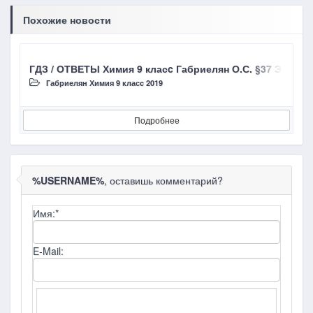
Похожие новости
ГДЗ / ОТВЕТЫ Химия 9 класc Габриелян О.С. §37 Электр
Г
Габриелян Химия 9 класc 2019
Подробнее
%USERNAME%
, оставишь комментарий?
Имя:
*
E-Mail: