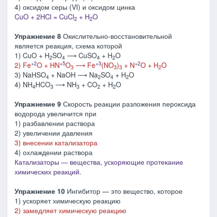
4) оксидом серы (VI) и оксидом цинка
CuO + 2HCl = CuCl
+ H
O
2
2
Упражнение 8
Окислительно-восстановительной
является реакция, схема которой
1) CuO + H
SO
⟶ CuSO
+ H
O
2
4
4
2
+2
+5
+3
+2
2) Fe
O + HN
O
⟶ Fe
(NO
)
+ N
O + H
O
3
3
3
2
3) NaHSO
+ NaOH ⟶ Na
SO
+ H
O
4
2
4
2
4) NH
HCO
⟶ NH
+ CO
+ H
O
4
3
3
2
2
Упражнение 9
Скорость реакции разложения пероксида
водорода увеличится при
1) разбавлении раствора
2) увеличении давления
3) внесении катализатора
4) охлаждении раствора
Катализаторы ― вещества, ускоряющие протекание
химических реакций.
Упражнение 10
Ингибитор — это вещество, которое
1) ускоряет химическую реакцию
2) замедляет химическую реакцию