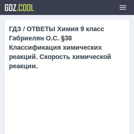
GDZ
.COOL
Toggl
navig
ГДЗ / ОТВЕТЫ Химия 9 класc
Габриелян О.С. §38
Классификация химических
реакций. Скорость химической
реакции.