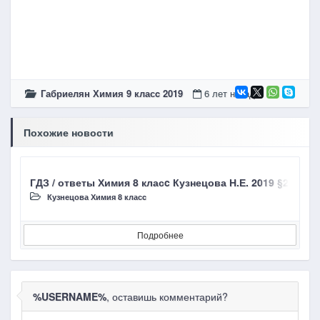
Габриелян Химия 9 класc 2019
6 лет назад
Похожие новости
ГДЗ / ответы Химия 8 класc Кузнецова Н.Е. 2019 §20 Ти
Г
Кузнецова Химия 8 класc
Подробнее
%USERNAME%
, оставишь комментарий?