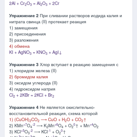
2Al + Cr
O
= Al
O
+ 2Cr
2
3
2
3
Упражнение 2
При сливании растворов иодида калия и
нитрата свинца (II) протекает реакция
1) замещения
2) присоединения
3) разложения
4) обмена
KI + AgNO
= KNO
+ AgI↓
3
3
Упражнение 3
Хлор вступает в реакцию замещения с
1) хлоридом железа (II)
2) бромидом калия
3) оксидом углерода (II)
4) гидроксидом натрия
Cl
+ 2KBr = 2KCl + Br
2
2
Упражнение 4
Не является окислительно-
восстановительной реакция, схема которой
1) (CuOH)
CO
⟶ CuO + H
O + CO
↑
2
2
2
2
+7
-2
+6
0
+4
2) KMn
O
⟶ K
Mn
O
+ O
↑ + Mn
O
4
2
4
2
2
+5
-2
-1
0
3) KCl
O
⟶ KCl
+ O
↑
3
2
-3
+3
+1