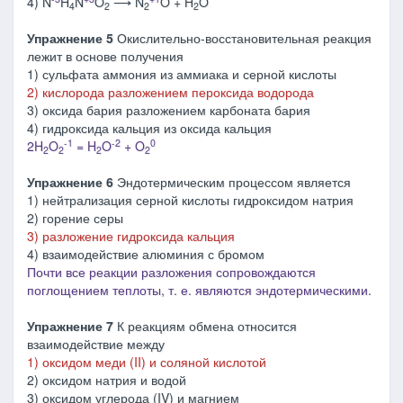
4) N
H
N
O
⟶ N
O + H
O
4
2
2
2
Упражнение 5
Окислительно-восстановительная реакция
лежит в основе получения
1) сульфата аммония из аммиака и серной кислоты
2) кислорода разложением пероксида водорода
3) оксида бария разложением карбоната бария
4) гидроксида кальция из оксида кальция
-1
-2
0
2H
O
= H
O
+ O
2
2
2
2
Упражнение 6
Эндотермическим процессом является
1) нейтрализация серной кислоты гидроксидом натрия
2) горение серы
3) разложение гидроксида кальция
4) взаимодействие алюминия с бромом
Почти все реакции разложения сопровождаются
поглощением теплоты, т. е. являются эндотермическими.
Упражнение 7
К реакциям обмена относится
взаимодействие между
1) оксидом меди (II) и соляной кислотой
2) оксидом натрия и водой
3) оксидом углерода (IV) и магнием