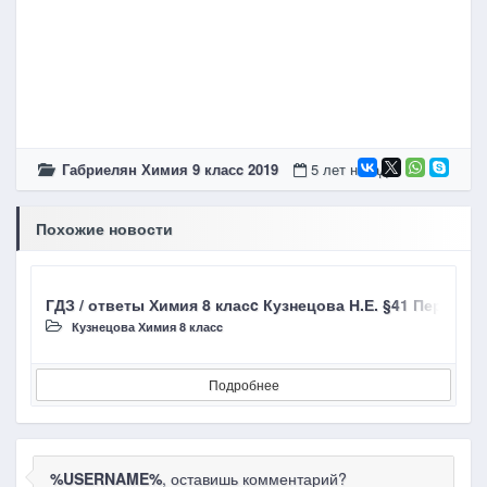
Габриелян Химия 9 класc 2019
5 лет назад
Похожие новости
ГДЗ / ответы Химия 8 класc Кузнецова Н.Е. §41 Период
Г
Кузнецова Химия 8 класc
Подробнее
%USERNAME%
, оставишь комментарий?