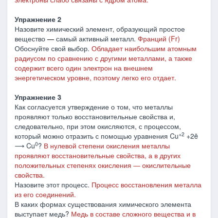
Упражнение 2
Назовите химический элемент, образующий простое
вещество
―
самый активный металл.
Франций (Fr)
Обоснуйте свой выбор.
Обладает наибольшим атомным
радиусом по сравнению с другими металлами, а также
содержит всего один электрон на внешнем
энергетическом уровне, поэтому легко его отдает.
Упражнение 3
Как согласуется утверждение о том, что металлы
проявляют только восстановительные свойства и,
следовательно, при этом окисляются, с процессом,
+2
который можно отразить с помощью уравнения Cu
+2ē
0
⟶ Cu
?
В нулевой степени окисления м
еталлы
проявляют восстановительные свойства, а в других
положительных степенях окисления ― окислительные
свойства.
Назовите этот процесс.
Процесс восстановления металла
из его соединений.
В каких формах существования химического элемента
выступает медь?
Медь в составе сложного вещества и в