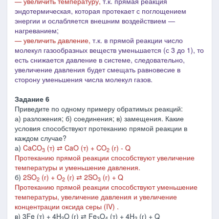
— увеличить температуру,
т.к. прямая реакция
эндотермическая, которая протекает с поглощением
энергии и ослабляется внешним воздействием ―
нагреванием;
— увеличить давление,
т.к. в
прямой реакции число
молекул газообразных веществ уменьшается (с 3 до 1), то
есть снижается давление в системе, следовательно,
увеличе
ние давления будет смещать равновесие в
сторону уменьшения числа молекул газов.
Задание 6
Приведите по одному примеру обратимых реакций:
а) разложения; б) соединения; в) замещения. Какие
условия способствуют протеканию прямой реакции в
каждом случае?
а)
CaCO
(т) ⇄ CaO (т) + CO
(г) - Q
3
2
Протеканию прямой реакции способствуют увеличение
температуры и уменьшение давления.
б)
2SO
(г) + O
(г) ⇄ 2SO
(г) + Q
2
2
3
Протеканию прямой реакции способствуют уменьшение
температуры, увеличение давления и увеличение
концентрации оксида серы (IV) .
в) 3Fe (т) + 4H
O (г) ⇄ Fe
O
(т) + 4H
(г) + Q
2
3
4
2