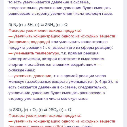
то есть увеличивается давление в системе,
следовательно, уменьшение
давления будет смещать
равновесие в сторону увеличения числа молекул газов.
б) N
(г) + 3H
(г) ⇄ 2NH
(г) + Q
2
2
3
Факторы увеличения выхода продукта:
— увеличить концентрацию одного из исходных веществ
(например, водорода)
или уменьшить концентрацию
продукта реакции (т. е. вывести его из сферы реакции);
— уменьшить температуру,
т.к. прямая реакция
экзотермическая, которая протекает с выделением
энергии и ослабляется внешним воздействием ―
охлаждением;
— увеличить давление,
т.к. в
прямой реакции число
молекул газообразных веществ уменьшается (с 4 до 2), то
есть снижается давление в системе, следовательно,
увеличе
ние давления будет смещать равновесие в
сторону уменьшения числа молекул газов.
в) 2SO
(г) + O
(г) ⇄ 2SO
(г) + Q
2
2
3
Факторы увеличения выхода продукта:
— увеличить концентрацию одного из исходных веществ
(например, оксида серы (IV))
или уменьшить