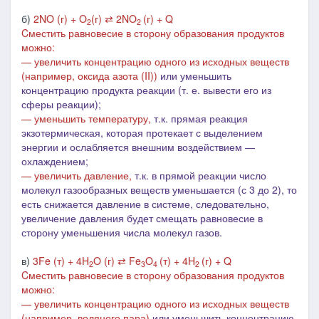
б)
2NO (г) + O
(г) ⇄ 2NO
(г) + Q
2
2
Cместить равновесие в сторону образования продуктов
можно:
— увеличить концентрацию одного из исходных веществ
(например, оксида азота (II))
или уменьшить
концентрацию продукта реакции (т. е. вывести его из
сферы реакции);
— уменьшить температуру,
т.к. прямая реакция
экзотермическая, которая протекает с выделением
энергии и ослабляется внешним воздействием ―
охлаждением;
— увеличить давление,
т.к. в
прямой реакции число
молекул газообразных веществ уменьшается (с 3 до 2), то
есть снижается давление в системе, следовательно,
увеличение
давления будет смещать равновесие в
сторону уменьшения числа молекул газов.
в)
3Fe (т) + 4H
O (г) ⇄ Fe
O
(т) + 4H
(г) + Q
2
3
4
2
Cместить равновесие в сторону образования продуктов
можно:
— увеличить концентрацию одного из исходных веществ
(например, воляного пара)
или уменьшить концентрацию