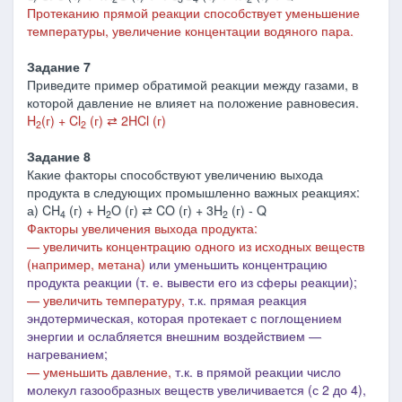
Протеканию прямой реакции способствует уменьшение
температуры, увеличение концентации водяного пара.
Задание 7
Приведите пример обратимой реакции между газами, в
которой давление не влияет на положение равновесия.
H
(г) + Cl
(г) ⇄ 2HCl (г)
2
2
Задание 8
Какие факторы способствуют увеличению выхода
продукта в следующих промышленно важных реакциях:
а) CH
(г) + H
O (г) ⇄ CO (г) + 3H
(г) - Q
4
2
2
Факторы увеличения выхода продукта:
— увеличить концентрацию одного из исходных веществ
(например, метана)
или уменьшить концентрацию
продукта реакции (т. е. вывести его из сферы реакции);
— увеличить температуру,
т.к. прямая реакция
эндотермическая, которая протекает с поглощением
энергии и ослабляется внешним воздействием ―
нагреванием;
— уменьшить давление,
т.к. в
прямой реакции число
молекул газообразных веществ увеличивается (с 2 до 4),