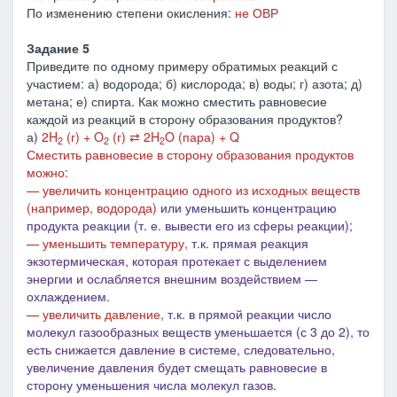
По изменению степени окисления:
не ОВР
Задание 5
Приведите по одному примеру обратимых реакций с
участием: а) водорода; б) кислорода; в) воды; г) азота; д)
метана; е) спирта. Как можно сместить равновесие
каждой из реакций в сторону образования продуктов?
а)
2H
(г) + O
(г) ⇄ 2H
O (пара) + Q
2
2
2
Сместить равновесие в сторону образования продуктов
можно:
—
увеличить концентрацию одного из исходных веществ
(например, водорода)
или уменьшить концентрацию
продукта реакции (т. е. вывести его из сферы реакции);
— уменьшить температуру,
т.к. прямая реакция
экзотермическая, которая протекает с выделением
энергии и
ослабляется внешним воздействием ―
охлаждением.
— увеличить давление,
т.к. в
прямой реакции число
молекул газообразных веществ уменьшается (с 3 до 2), то
есть снижается давление в системе, следовательно,
увеличение
давления будет смещать равновесие в
сторону уменьшения числа молекул газов.