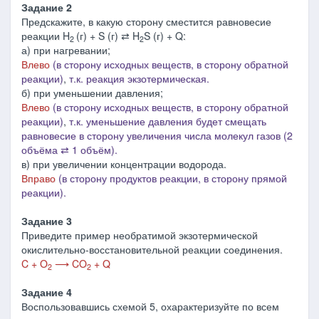
Задание 2
Предскажите, в какую сторону сместится равновесие
реакции H
(г) + S (г) ⇄ H
S (г) + Q:
2
2
а) при нагревании;
Влево
(в сторону исходных веществ, в сторону обратной
реакции)
,
т.к. реакция экзотермическая.
б) при уменьшении давления;
Влево
(в сторону исходных веществ, в сторону обратной
реакции)
,
т.к. уменьшение
давления будет смещать
равновесие в сторону увеличения числа молекул газов (2
объёма ⇄ 1 объём).
в) при увеличении концентрации водорода.
Вправо
(в сторону продуктов реакции, в сторону прямой
реакции).
Задание 3
Приведите пример необратимой экзотермической
окислительно-восстановительной реакции соединения.
C + O
⟶ CO
+ Q
2
2
Задание 4
Воспользовавшись схемой 5, охарактеризуйте по всем