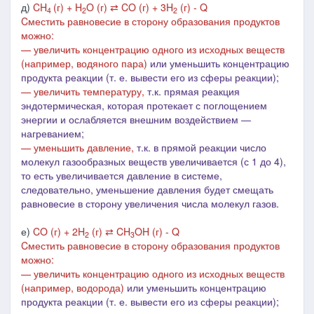
д)
CH
(г) + H
O (г) ⇄ CO (г) + 3H
(г) - Q
4
2
2
Cместить равновесие в сторону образования продуктов
можно:
— увеличить концентрацию одного из исходных веществ
(например, водяного пара)
или уменьшить концентрацию
продукта реакции (т. е. вывести его из сферы реакции);
— увеличить температуру,
т.к. прямая реакция
эндотермическая, которая протекает с поглощением
энергии и ослабляется внешним воздействием ―
нагреванием;
— уменьшить давление,
т.к. в
прямой реакции число
молекул газообразных веществ увеличивается (с 1 до 4),
то есть увеличивается давление в системе,
следовательно, уменьшение
давления будет смещать
равновесие в сторону увеличения числа молекул газов.
е)
CO (г) + 2H
(г) ⇄ CH
OH (г) - Q
2
3
Cместить равновесие в сторону образования продуктов
можно:
— увеличить концентрацию одного из исходных веществ
(например, водорода)
или уменьшить концентрацию
продукта реакции (т. е. вывести его из сферы реакции);