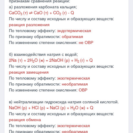
признакам сравнения реакции:
а) разложения карбоната кальция;
CaCO
(т) ⇄ CaO (т) + CO
(г) - Q
3
2
По числу и составу исходных и образующих веществ:
реакция разложения
По тепловому эффекту:
эндотермическая
По признаку обратимости:
обратимая
По изменению степени окисления:
не ОВР
б) взаимодействия натрия с водой;
2Na (т) + 2H
O (ж) = 2NaOH (р) + H
(г) + Q
2
2
По числу и составу исходных и образующих веществ:
реакция замещения
По тепловому эффекту:
экзотермическая
По признаку обратимости:
необратимая
По изменению степени окисления:
ОВР
в) нейтрализации гидроксида натрия соляной кислотой.
NaOH (р) + HCl (р) = NaCl (р) + H
O (ж) + Q
2
По числу и составу исходных и образующих веществ:
реакция обмена
По тепловому эффекту:
экзотермическая
По признаку обратимости:
необратимая