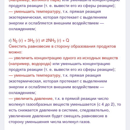
продукта реакции (т. е. вывести его из сферы реакции);
— уменьшить температуру,
т.к. прямая реакция
экзотермическая, которая протекает с выделением
энергии и ослабляется внешним воздействием ―
охлаждением;
г)
N
(г) + 3H
(г) ⇄ 2NH
(г) + Q
2
2
3
Cместить равновесие в сторону образования продуктов
можно:
— увеличить концентрацию одного из исходных веществ
(например, водорода)
или уменьшить концентрацию
продукта реакции (т. е. вывести его из сферы реакции);
— уменьшить температуру,
т.к. прямая реакция
экзотермическая, которая протекает с выделением
энергии и ослабляется внешним воздействием ―
охлаждением;
— увеличить давление,
т.к. в
прямой реакции число
молекул газообразных веществ уменьшается (с 4 до 2), то
есть снижается давление в системе, следовательно,
увеличе
ние давления будет смещать равновесие в
сторону уменьшения числа молекул газов.