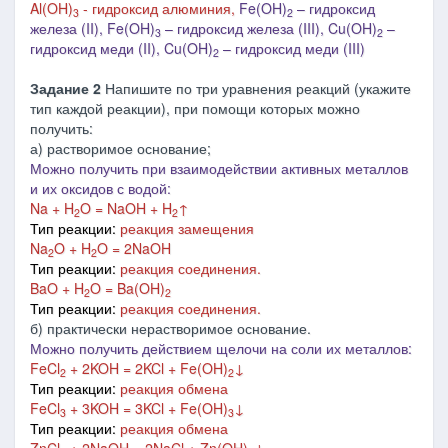
Al(OH)
- гидроксид алюминия,
Fe(OH)
– гидроксид
3
2
железа (II), Fe(OH)
– гидроксид железа (III), Cu(OH)
–
3
2
гидроксид меди (II),
Cu(OH)
– гидроксид меди (II
I
)
2
Задание 2
Напишите по три уравнения реакций (укажите
тип каждой реакции), при помощи которых можно
получить:
а) растворимое основание;
Можно получить при взаимодействии активных металлов
и их оксидов с водой:
Na + H
O = NaOH + H
↑
2
2
Тип реакции:
реакция замещения
Na
O + H
O = 2NaOH
2
2
Тип реакции:
реакция соединения.
BaO + H
O = Ba(OH)
2
2
Тип реакции:
реакция соединения.
б) практически нерастворимое основание.
Можно получить действием щелочи на соли их металлов:
FeCl
+ 2KOH = 2KCl + Fe(OH)
↓
2
2
Тип реакции:
реакция обмена
FeCl
+ 3KOH = 3KCl + Fe(OH)
↓
3
3
Тип реакции:
реакция обмена