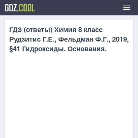
GDZ
.COOL
Toggl
navig
ГДЗ (ответы) Химия 8 класc
Рудзитис Г.Е., Фельдман Ф.Г., 2019,
§41 Гидроксиды. Основания.