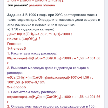
ZnCl
+ 2NaOH = 2NaCl + Zn(OH)
↓
2
2
Тип реакции:
реакция обмена
Задание 3
В 1000 г воды при 20°С растворяются массы
таких гидроксидов. Определите массовые доли веществ в
этих растворах и выразите их в процентах:
а) 1,56 г гидроксида кальция;
Дано: m(Сa(OH)
)=1,56 г, m(Н
О)=1000 г
2
2
Найти: ω(
Сa(OH)
)-?
2
Решение
1-й способ
1.
Рассчитаем массу раствора:
m(раствора)=m(Н
О)+m(Ca(OH)
)=1000 г + 1,56 г=1001,56
2
2
г
2.
Вычислим массовую долю гидроксида кальция в
растворе:
ω(Ca(OH)
)=(m(Ca(OH)
)/m(раствора))•100%=(1,56 г :
2
2
1001,56 г)•100%=0,16%
2-й способ
1.
Рассчитаем массу раствора:
m(раствора)=m(Н
О)+m(
Ca(OH)
)=1000 г + 1,56 г=1001,56
2
2
г
2.
Определяем массу вещества, содержащегося в 100 г