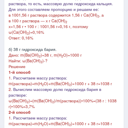
раствора, то есть, массовую долю гидроксида кальция.
Для этого составляем пропорцию и решаем ее:
в 1001,56 г раствора содержится 1,56 г
Ca(OH)
, а
2
в 100 г раствора ― х г
Ca(OH)
2
х=1,56 г • 100 г : 1001,56 г=0,16 г, поэтому
ω(
Ca(OH)
)=0,16%
2
Ответ: 0,16%
б) 38 г гидроксида бария.
Дано: m(Ba(OH)
)=38 г, m(Н
О)=1000 г
2
2
Найти: ω(B
a(OH)
)-?
2
Решение
1-й способ
1.
Рассчитаем массу раствора:
m(раствора)=m(Н
О)+m(Ba(OH)
)=1000 г + 38 г=1038 г
2
2
2.
Вычислим массовую долю гидроксида бария в
растворе:
ω(Ba(OH)
)=(m(Ba(OH)
)/m(раствора))•100%=(38 г : 1038
2
2
г)•100%=3,7%
2-й способ
1.
Рассчитаем массу раствора:
m(раствора)=m(Н
О)+m(
Ba(OH)
)=1000 г + 38 г=1038 г
2
2