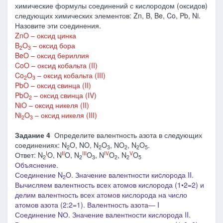
химические формулы соединений с кислородом (оксидов)
следующих химических элементов: Zn, B, Be, Co, Pb, Ni.
Назовите эти соединения.
ZnO – оксид цинка
B
O
– оксид бора
2
3
BeO – оксид бериллия
CoO – оксид кобальта (II)
Co
O
– оксид кобальта (III)
2
3
PbO – оксид свинца (II)
PbO
– оксид свинца (IV)
2
NiO – оксид никеля (II)
Ni
O
– оксид никеля (III)
2
3
Задание 4
Определите валентность азота в следующих
соединениях: N
O, NO, N
O
, NO
, N
O
.
2
2
3
2
2
5
I
II
III
IV
V
Ответ: N
O, N
O, N
O
, N
O
, N
O
2
2
3
2
2
5
Объяснение.
Соединение N
O. Значение валентности киcлорода II.
2
Вычисляем валентность всех атомов кислорода (1•2=2) и
делим валентность всех атомов кислорода на число
атомов азота (2:2=1). Валентность азота― I
Соединение
NО
. Значение валентности кислорода
II.