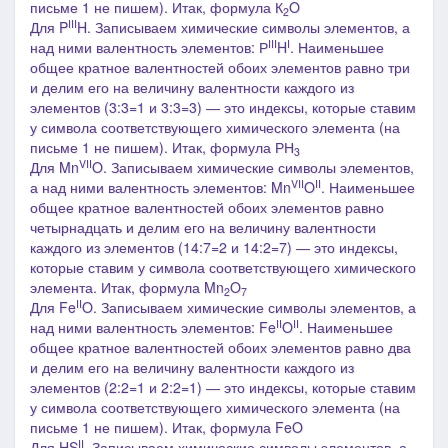
письме 1 не пишем). Итак, формула К
O
2
III
Для P
H. Записываем химические символы элементов, а
III
I
над ними валентность элементов: Р
H
. Наименьшее
общее кратное валентностей обоих элементов равно три
и делим его на величину валентности каждого из
элементов (3:3=1 и 3:3=3) ― это индексы, которые ставим
у символа соответствующего химического элемента (на
письме 1 не пишем). Итак, формула РН
3
VII
Для Mn
O. Записываем химические символы элементов,
VII
II
а над ними валентность элементов: Mn
O
. Наименьшее
общее кратное валентностей обоих элементов равно
четырнадцать и делим его на величину валентности
каждого из элементов (14:7=2 и 14:2=7) ― это индексы,
которые ставим у символа соответствующего химического
элемента. Итак, формула
Mn
O
2
7
II
Для Fe
O. Записываем химические символы элементов, а
II
II
над ними валентность элементов: Fe
O
. Наименьшее
общее кратное валентностей обоих элементов равно два
и делим его на величину валентности каждого из
элементов (2:2=1 и 2:2=1) ― это индексы, которые ставим
у символа соответствующего химического элемента
(на
письме 1 не пишем)
. Итак, формула FeO
II
Для HS
. Записываем химические символы элементов, а