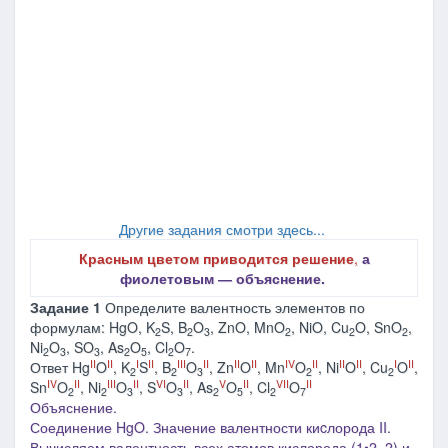
Другие задания смотри здесь...
Красным цветом приводится решение
,
а
фиолетовым ― объяснение.
Задание 1
Определите валентность элементов по
формулам: HgO, K
S, B
O
, ZnO, MnO
, NiO, Cu
O, SnO
,
2
2
3
2
2
2
Ni
O
, SO
, As
O
, Cl
O
.
2
3
3
2
5
2
7
II
II
I
II
III
II
II
II
IV
II
II
II
I
II
Ответ Hg
O
, K
S
, B
O
, Zn
O
, Mn
O
, Ni
O
, Cu
O
,
2
2
3
2
2
IV
II
III
II
VI
II
V
II
VII
II
Sn
O
, Ni
O
, S
O
, As
O
, Cl
O
2
2
3
3
2
5
2
7
Объяснение.
Соединение HgO. Значение валентности киcлорода II.
Вычисляем валентность всех атомов кислорода (1•2=2) и