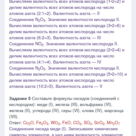
Вычисляем валентность всех атомов кислорода (1•2=2) и
делим валентность всех атомов кислорода на число
атомов азота (2:1=2). Валентность азота ― I
I
Соединение
N
O
. Значение валентности кислорода II.
2
3
Вычисляем валентность всех атомов кислорода (3•2=6) и
делим валентность всех атомов кислорода на число
атомов азота (6:2=3). Валентность азота ― I
II
Соединение
N
O
.
Значение валентности кислорода II.
2
Вычисляем валентность всех атомов кислорода (2•2=4) и
делим валентность всех атомов кислорода на число
атомов азота (4:1=4). Валентность азота ― I
V
Соединение
N
O
. Значение валентности кислорода II.
2
5
Вычисляем валентность всех атомов кислорода (5•2=10) и
делим валентность всех атомов кислорода на число
атомов азота (10:2=5). Валентность азота ―
V
Задание 5
Составьте формулы оксидов (соединений с
кислородом): меди (I), железа (III), вольфрама (VI),
железа (II), углерода (IV), серы (VI), олова (IV), марганца
(VII).
Ответ:
Cu
O, Fe
O
, WО
, FeO, CO
, SO
, SnO
, Mn
O
2
2
3
3
2
3
2
2
7
Соединение оксида меди (I).
Записываем химические
символы элементов, а над ними валентность элементов: