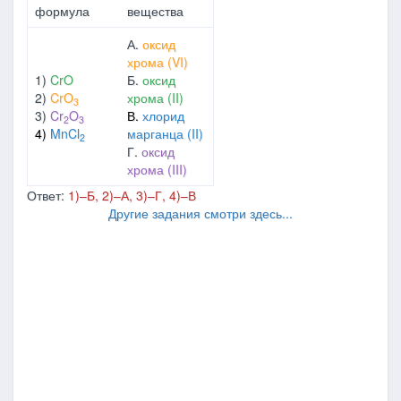
формула
вещества
А.
оксид
хрома (VI)
1)
CrO
Б.
оксид
2)
CrO
хрома (II)
3
3)
Cr
O
В.
хлорид
2
3
4)
MnCl
марганца (II)
2
Г.
оксид
хрома (III)
Ответ:
1)–Б, 2)–А, 3)–Г, 4)–В
Другие задания смотри здесь...