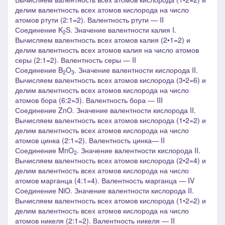
делим валентность всех атомов кислорода на число
атомов ртути (2:1=2). Валентность ртути ― II
Соединение K
S. Значение валентности калия I.
2
Вычисляем валентность всех атомов калия (2•1=2) и
делим валентность всех атомов калия на число атомов
серы (2:1=2). Валентность серы ― I
I
Соединение B
O
. Значение валентности кислорода II.
2
3
Вычисляем валентность всех атомов кислорода (3•2=6) и
делим валентность всех атомов кислорода на число
атомов бора (6:2=3). Валентность бора ― I
II
Соединение ZnO.
Значение валентности кислорода II.
Вычисляем валентность всех атомов кислорода (1•2=2) и
делим валентность всех атомов кислорода на число
атомов цинка (2:1=2). Валентность цинка― I
I
Соединение MnO
. Значение валентности кислорода II.
2
Вычисляем валентность всех атомов кислорода (2•2=4) и
делим валентность всех атомов кислорода на число
атомов марганца (4:1=4). Валентность марганца ― IV
Соединение NiO. Значение валентности кислорода II.
Вычисляем валентность всех атомов кислорода (1•2=2) и
делим валентность всех атомов кислорода на число
атомов никеля (2:1=2). Валентность никеля ―
I
I