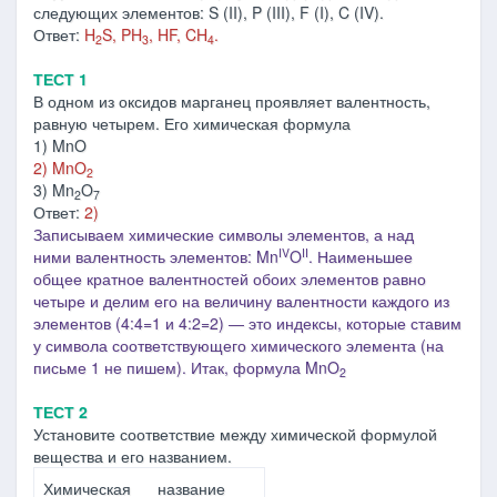
следующих элементов: S (II), P (III), F (I), C (IV).
Ответ:
H
S, PH
, HF, CH
.
2
3
4
ТЕСТ 1
В одном из оксидов марганец проявляет валентность,
равную четырем. Его химическая формула
1) MnO
2) MnO
2
3) Mn
O
2
7
Ответ:
2)
Записываем химические символы элементов, а над
IV
II
ними валентность элементов: Mn
O
. Наименьшее
общее кратное валентностей обоих элементов равно
четыре и делим его на величину валентности каждого из
элементов (4:4=1 и 4:2=2) ― это индексы, которые ставим
у символа соответствующего химического элемента
(на
письме 1 не пишем)
. Итак, формула MnO
2
ТЕСТ 2
Установите соответствие между химической формулой
вещества и его названием.
Химическая
название