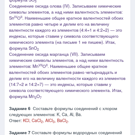
3
Соединение оксида олова (I
V
).
Записываем химические
символы элементов, а над ними валентность элементов:
IV
II
Sn
О
. Наименьшее общее кратное валентностей обоих
элементов равно четыре и делим его на величину
валентности каждого из элементов (4:4=1 и 4:2=2) ― это
индексы, которые ставим у символа соответствующего
химического элемента
(на письме 1 не пишем)
. Итак,
формула SnO
2
Соединение оксида марганца (
V
II).
Записываем
химические символы элементов, а над ними валентность
VII
II
элементов: Mn
О
. Наименьшее общее кратное
валентностей обоих элементов равно четырнадцать и
делим его на величину валентности каждого из элементов
(14:7=2 и 14:2=7) ― это индексы, которые ставим у
символа соответствующего химического элемента. Итак,
формула Mn
O
2
7
Задание 6
Составьте формулы соединений с хлором
следующих элементов: K, Ca, Al, Ba.
Ответ:
KCl, CaCl
, AlCl
, BaCl
.
2
3
2
Задание 7
Составьте формулы водородных соединений