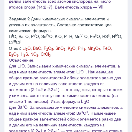
делим валентность всех атомов кислорода на число
атомов хлора (14:2=7). Валентность хлора ―
V
I
I
Задание 2
Даны химические символы элементов и
указана их валентность. Составьте соответствующие
химические формулы:
I
II
V
IV
I
III
VII
II
II
IV
Li
O, Ba
O, P
O, Sn
O, K
O, P
H, Mn
O, Fe
O, HS
, N
O,
III
I
Cr
Cl
Ответ:
Li
O, BaO, P
O
, SnO
, K
O, PH
, Mn
O
, FeO,
2
2
5
2
2
3
2
7
B
O
, H
S, NO
, CrCl
2
3
2
2
3
Объяснение.
I
Для Li
O. Записываем химические символы элементов, а
I
II
над ними валентность элементов: Li
О
. Наименьшее
общее кратное валентностей обоих элементов равно два
и делим его на величину валентности каждого из
элементов (2:1=2 и 2:2=1) ― это индексы, которые ставим
у символа соответствующего химического элемента (на
письме 1 не пишем). Итак, формула Li
О
2
II
Для Ba
O. Записываем химические символы элементов, а
I
I
II
над ними валентность элементов: Ва
О
. Наименьшее
общее кратное валентностей обоих элементов равно два
и делим его на величину валентности каждого из
элементов (2:2=1 и 2:2=1) ― это индексы, которые ставим