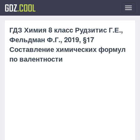
GDZ
.COOL
Toggl
navig
ГДЗ Химия 8 класc Рудзитис Г.Е.,
Фельдман Ф.Г., 2019, §17
Составление химических формул
по валентности