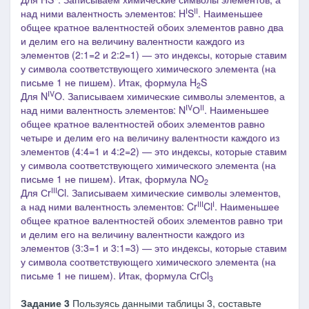
I
II
над ними валентность элементов: H
S
. Наименьшее
общее кратное валентностей обоих элементов равно два
и делим его на величину валентности каждого из
элементов (2:1=2 и 2:2=1) ― это индексы, которые ставим
у символа соответствующего химического элемента
(на
письме 1 не пишем)
. Итак, формула H
S
2
IV
Для N
O. Записываем химические символы элементов, а
IV
II
над ними валентность элементов: N
О
. Наименьшее
общее кратное валентностей обоих элементов равно
четыре и делим его на величину валентности каждого из
элементов (4:4=1 и 4:2=2) ― это индексы, которые ставим
у символа соответствующего химического элемента
(на
письме 1 не пишем)
. Итак, формула
NO
2
III
Для Сr
Cl. Записываем химические символы элементов,
III
I
а над ними валентность элементов: Cr
Cl
. Наименьшее
общее кратное валентностей обоих элементов равно три
и делим его на величину валентности каждого из
элементов (3:3=1 и 3:1=3) ― это индексы, которые ставим
у символа соответствующего химического элемента
(на
письме 1 не пишем)
. Итак, формула СrCl
3
Задание 3
Пользуясь данными таблицы 3, составьте