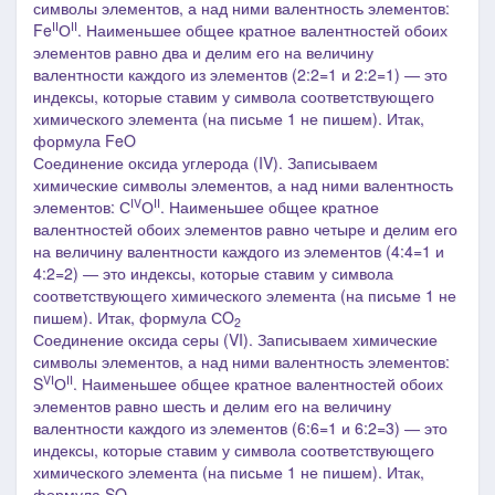
символы элементов, а над ними валентность элементов:
II
II
Fe
О
. Наименьшее общее кратное валентностей обоих
элементов равно два и делим его на величину
валентности каждого из элементов (2:2=1 и 2:2=1) ― это
индексы, которые ставим у символа соответствующего
химического элемента
(на письме 1 не пишем)
. Итак,
формула
Fe
O
Соединение оксида углерода (I
V
).
Записываем
химические символы элементов, а над ними валентность
IV
II
элементов: С
О
. Наименьшее общее кратное
валентностей обоих элементов равно четыре и делим его
на величину валентности каждого из элементов (4:4=1 и
4:2=2) ― это индексы, которые ставим у символа
соответствующего химического элемента
(на письме 1 не
пишем)
. Итак, формула СO
2
Соединение оксида серы (
V
I
).
Записываем химические
символы элементов, а над ними валентность элементов:
VI
II
S
О
. Наименьшее общее кратное валентностей обоих
элементов равно шесть и делим его на величину
валентности каждого из элементов (6:6=1 и 6:2=3) ― это
индексы, которые ставим у символа соответствующего
химического элемента
(на письме 1 не пишем)
. Итак,
формула SO