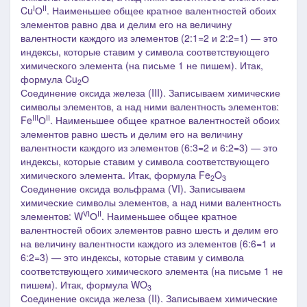
I
II
Cu
О
. Наименьшее общее кратное валентностей обоих
элементов равно два и делим его на величину
валентности каждого из элементов (2:1=2 и 2:2=1) ― это
индексы, которые ставим у символа соответствующего
химического элемента (на письме 1 не пишем). Итак,
формула Cu
О
2
Соединение оксида железа (III).
Записываем химические
символы элементов, а над ними валентность элементов:
III
II
Fe
О
. Наименьшее общее кратное валентностей обоих
элементов равно шесть и делим его на величину
валентности каждого из элементов (6:3=2 и 6:2=3) ― это
индексы, которые ставим у символа соответствующего
химического элемента. Итак, формула Fe
O
2
3
Соединение оксида вольфрама (
V
I).
Записываем
химические символы элементов, а над ними валентность
VI
II
элементов: W
О
. Наименьшее общее кратное
валентностей обоих элементов равно шесть и делим его
на величину валентности каждого из элементов (6:6=1 и
6:2=3) ― это индексы, которые ставим у символа
соответствующего химического элемента
(на письме 1 не
пишем)
. Итак, формула WO
3
Соединение оксида железа (I
I
).
Записываем химические