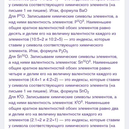
у символа соответствующего химического элемента (на
письме 1 не пишем). Итак, формула ВаО
V
Для P
O. Записываем химические символы элементов, а
V
II
над ними валентность элементов: Р
О
. Наименьшее
общее кратное валентностей обоих элементов равно
десять и делим его на величину валентности каждого из
элементов (10:5=2 и 10:2=5) ― это индексы, которые
ставим у символа соответствующего химического
элемента. Итак, формула Р
О
2
5
IV
Для Sn
O. Записываем химические символы элементов,
IV
II
а над ними валентность элементов: Sn
О
. Наименьшее
общее кратное валентностей обоих элементов равно
четыре и делим его на величину валентности каждого из
элементов (4:4=1 и 4:2=2) ― это индексы, которые ставим
у символа соответствующего химического элемента
(на
письме 1 не пишем)
. Итак, формула
SnO
2
I
Для K
O. Записываем химические символы элементов, а
I
II
над ними валентность элементов: К
О
. Наименьшее
общее кратное валентностей обоих элементов равно два
и делим его на величину валентности каждого из
элементов (2:1=2 и 2:2=1) ― это индексы, которые ставим
у символа соответствующего химического элемента (на