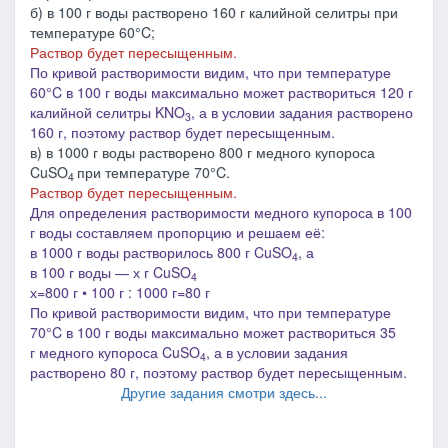
б) в 100 г воды растворено 160 г калийной селитры при
температуре 60°C;
Раствор будет пересыщенным.
По кривой растворимости видим, что при температуре
60°C в 100 г воды максимально может раствориться 120 г
калийной селитры KNO
, а в условии задания растворено
3
160 г, поэтому раствор будет пересыщенным.
в) в 1000 г воды растворено 800 г медного купороса
CuSO
при температуре 70°C.
4
Раствор будет пересыщенным.
Для определения растворимости медного купороса в 100
г воды составляем пропорцию и решаем её:
в 1000 г воды растворилось 800 г
CuSO
, а
4
в 100 г
воды
―
х
г
CuSO
4
х=800 г
•
100 г : 1000 г=80 г
По кривой растворимости видим, что при температуре
70°C в 100 г воды максимально может раствориться 35
г медного купороса CuSO
, а в условии задания
4
растворено 80 г, поэтому раствор будет пересыщенным.
Другие задания смотри здесь...