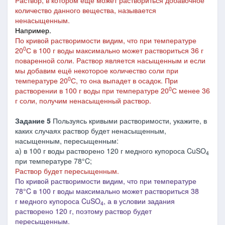
Раствор, в котором ещё может раствориться добавочное
количество данного вещества, называется
ненасыщенным.
Например.
По кривой растворимости видим, что при температуре
0
20
С в 100 г воды максимально может раствориться 36 г
поваренной соли. Раствор является насыщенным и если
мы добавим ещё некоторое количество соли при
0
температуре 20
С, то она выпадет в осадок. При
0
растворении в 100 г воды при температуре 20
С менее 36
г соли, получим ненасыщенный раствор.
Задание 5
Пользуясь кривыми растворимости, укажите, в
каких случаях раствор будет ненасыщенным,
насыщенным, пересыщенным:
а) в 100 г воды растворено 120 г медного купороса CuSO
4
при температуре 78°C;
Раствор будет пересыщенным.
По кривой растворимости видим, что при температуре
78°C в 100 г воды максимально может раствориться 38
г медного купороса CuSO
, а в условии задания
4
растворено 120 г, поэтому раствор будет
пересыщенным.