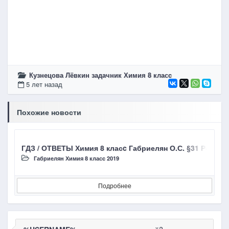
Кузнецова Лёвкин задачник Химия 8 класc
5 лет назад
Похожие новости
ГДЗ / ОТВЕТЫ Химия 8 класc Габриелян О.С. §31 Реакци
Г
Габриелян Химия 8 класc 2019
Подробнее