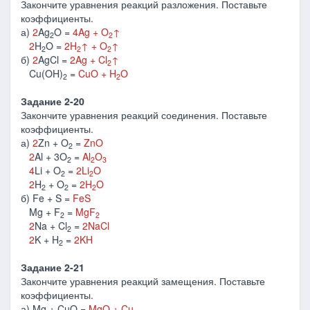
Закончите уравнения реакций разложения. Поставьте
коэффициенты.
а)
2
Ag
O =
4Ag + O
↑
2
2
2
H
O =
2H
↑
+ O
↑
2
2
2
б)
2
AgCl =
2Ag + Cl
↑
2
Cu(OH)
=
CuO + H
O
2
2
Задание 2-20
Закончите уравнения реакций соединения. Поставьте
коэффициенты.
а)
2
Zn + O
=
ZnO
2
2
Al + 3O
=
Al
O
2
2
3
4
Li + O
=
2Li
O
2
2
2
H
+ O
=
2H
O
2
2
2
б) Fe + S =
FeS
Mg + F
=
MgF
2
2
2
Na + Cl
=
2NaCl
2
2
K + H
=
2KH
2
Задание 2-21
Закончите уравнения реакций замещения. Поставьте
коэффициенты.
а) Mg + CuO =
MgO + Cu