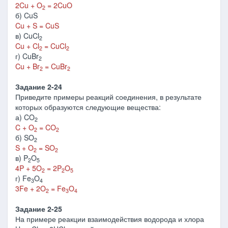
2Cu + O
= 2CuO
2
б) CuS
Cu + S = CuS
в) CuCl
2
Cu + Cl
= CuCl
2
2
г) CuBr
2
Cu + Br
= CuBr
2
2
Задание 2-24
Приведите примеры реакций соединения, в результате
которых образуются следующие вещества:
а) CO
2
C + O
= CO
2
2
б) SO
2
S + O
= SO
2
2
в) P
O
2
5
4P + 5O
= 2P
O
2
2
5
г) Fe
O
3
4
3Fe + 2O
= Fe
O
2
3
4
Задание 2-25
На примере реакции взаимодействия водорода и хлора