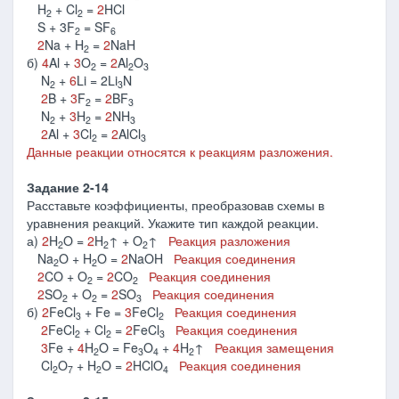
H
+ Cl
=
2
HCl
2
2
S + 3F
= SF
2
6
2
Na + H
=
2
NaH
2
б)
4
Al +
3
O
=
2
Al
O
2
2
3
N
+
6
Li = 2Li
N
2
3
2
B +
3
F
=
2
BF
2
3
N
+
3
H
=
2
NH
2
2
3
2
Al +
3
Cl
=
2
AlCl
2
3
Данные реакции относятся к реакциям разложения.
Задание 2-14
Расставьте коэффициенты, преобразовав схемы в
уравнения реакций. Укажите тип каждой реакции.
а)
2
H
O =
2
H
↑ + O
↑
Реакция разложения
2
2
2
Na
O + H
O =
2
NaOH
Реакция соединения
2
2
2
CO + O
=
2
CO
Реакция соединения
2
2
2
SO
+ O
=
2
SO
Реакция соединения
2
2
3
б)
2
FeCl
+ Fe =
3
FeCl
Реакция соединения
3
2
2
FeCl
+ Cl
=
2
FeCl
Реакция соединения
2
2
3
3
Fe +
4
H
O = Fe
O
+
4
H
↑
Реакция замещения
2
3
4
2
Cl
O
+ H
O =
2
HClO
Реакция соединения
2
7
2
4