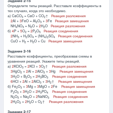
Задание 2-15
Определите типы реакций. Расставьте коэффициенты в
тех случаях, когда это необходимо.
а) CaCO
= CaO + CO
↑
Реакция разложения
3
2
2
Al +
3
FeO = Al
O
+
3
Fe
Реакция замещения
2
3
NH
NO
= N
O +
2
H
O
Реакция разложения
4
3
2
2
б)
4
P +
5
O
=
2
P
O
Реакция соединения
2
2
5
2
NH
+ H
SO
= (NH
)
SO
Реакция соединения
3
2
4
4
2
4
CuO + H
= H
O + Cu
Реакция замещения
2
2
Задание 2-16
Расставьте коэффициенты, преобразовав схемы в
уравнения реакций. Укажите типы реакций.
а)
2
KClO
=
2
KCl +
3
O
↑
Реакция разложения
3
2
3
HgCl
+
2
Al =
2
AlCl
+
3
Hg
Реакция замещения
2
3
3
H
O + B
O
=
2
H
BO
Реакция соединения
2
2
3
3
3
6
HCl +
2
Al =
2
AlCl
+
3
H
↑
Реакция замещения
3
2
б) Fe
O
+
3
Mg =
3
MgO +
2
Fe
Реакция замещения
2
3
P
O
+
3
H
O =
2
H
PO
Реакция соединения
2
5
2
3
4
N
O
+ Na
O =
2
NaNO
Реакция соединения
2
5
2
3
2
H
O
=
2
H
O + O
↑
Реакция разложения
2
2
2
2
Задание 2-17