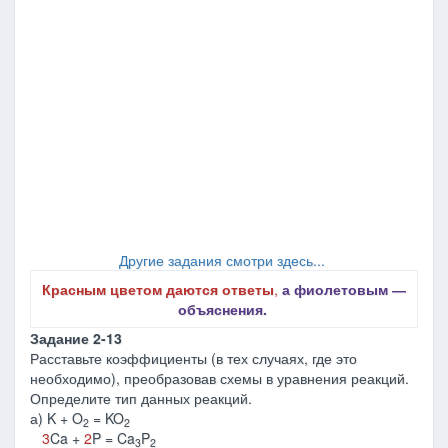
Другие задания смотри здесь...
Красным цветом даются ответы
,
а фиолетовым ―
объяснения.
Задание 2-13
Расставьте коэффициенты (в тех случаях, где это
необходимо), преобразовав схемы в уравнения реакций.
Определите тип данных реакций.
а) K + O
= KO
2
2
3
Ca +
2
P = Ca
P
3
2