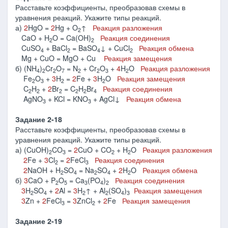
Расставьте коэффициенты, преобразовав схемы в
уравнения реакций. Укажите типы реакций.
а)
2
HgO =
2
Hg + O
↑
Реакция разложения
2
CaO + H
O = Ca(OH)
Реакция соединения
2
2
CuSO
+ BaCl
= BaSO
↓ + CuCl
Реакция обмена
4
2
4
2
Mg + CuO = MgO + Cu
Реакция замещения
б) (NH
)
Cr
O
= N
+ Cr
O
+
4
H
O
Реакция разложения
4
2
2
7
2
2
3
2
Fe
O
+
3
H
=
2
Fe +
3
H
O
Реакция замещения
2
3
2
2
C
H
+
2
Br
= C
H
Br
Реакция соединения
2
2
2
2
2
4
AgNO
+ KCl = KNO
+ AgCl↓
Реакция обмена
3
3
Задание 2-18
Расставьте коэффициенты, преобразовав схемы в
уравнения реакций. Укажите типы реакций.
а) (CuOH)
CO
=
2
CuO + CO
+ H
O
Реакция разложения
2
3
2
2
2
Fe +
3
Cl
=
2
FeCl
Реакция соединения
2
3
2
NaOH + H
SO
= Na
SO
+
2
H
O
Реакция обмена
2
4
2
4
2
б)
3
CaO + P
O
= Ca
(PO
)
Реакция соединения
2
5
3
4
2
3
H
SO
+
2
Al =
3
H
↑ + Al
(SO
)
Реакция замещения
2
4
2
2
4
3
3
Zn +
2
FeCl
=
3
ZnCl
+
2
Fe
Реакция замещения
3
2
Задание 2-19