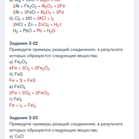
2
Al + Fe
O
=
Al
O
+ 2Fe
2
3
2
3
2
Al +
3
FeO =
Al
O
+ 3Fe
2
3
б) Cl
+ 2KI =
2KCl + I
2
2
2
HCl + Zn =
ZnCl
+ H
↑
2
2
H
+ PbO =
Pb + H
O
2
2
Задание 2-22
Приведите примеры реакций соединения, в результате
которых образуются следующие вещества:
а) Fe
O
2
3
4Fe + 3O
= 2Fe
O
2
2
3
б) FeS
Fe + S = FeS
в) FeCl
3
2Fe + 3Cl
= 2FeCl
2
3
г) FeI
2
Fe + I
= FeI
2
2
Задание 2-23
Приведите примеры реакций соединения, в результате
которых образуются следующие вещества:
а) CuO