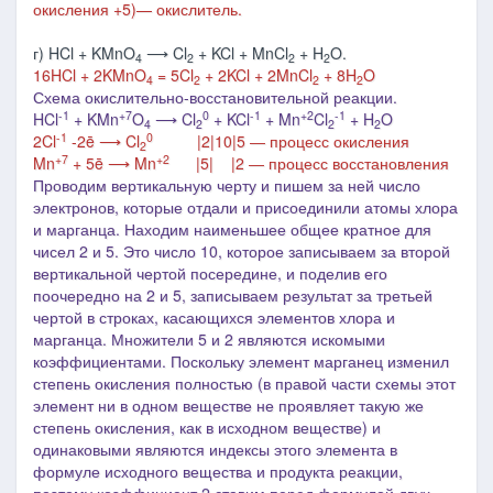
окисления +5)
— окислитель.
г) HCl + KMnO
⟶ Cl
+ KCl + MnCl
+ H
O.
4
2
2
2
16HCl + 2KMnO
= 5Cl
+ 2KCl + 2MnCl
+ 8H
O
4
2
2
2
Схема окислительно-восстановительной реакции.
-1
+7
0
-1
+2
-1
HCl
+ KMn
O
⟶ Cl
+ KCl
+ Mn
Cl
+ H
O
4
2
2
2
-1
0
2Cl
-2ē ⟶ Cl
|2|10|5 ― процесс окисления
2
+7
+2
Mn
+ 5ē ⟶ Mn
|5| |2 ― процесс восстановления
Проводим вертикальную черту и пишем за ней число
электронов, которые отдали и присоединили атомы хлора
и марганца. Находим наименьшее общее кратное для
чисел 2 и 5. Это число 10, которое записываем за второй
вертикальной чертой посередине, и поделив его
поочередно на 2 и 5, записываем результат за третьей
чертой в строках, касающихся элементов хлора и
марганца. Множители 5 и 2 являются искомыми
коэффициентами.
Поскольку элемент марганец изменил
степень окисления полностью (в правой части схемы этот
элемент ни в одном веществе не проявляет такую же
степень окисления, как в исходном веществе) и
одинаковыми являются индексы этого элемента в
формуле исходного вещества и продукта реакции,