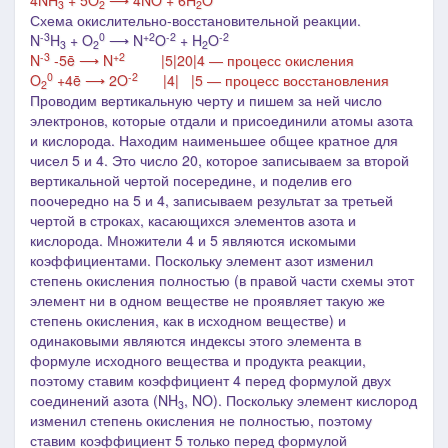
4NH
+ 5O
⟶ 4NO + 6H
O
3
2
2
Схема окислительно-восстановительной реакции.
-3
0
+2
-2
-2
N
H
+ O
⟶ N
O
+ H
O
3
2
2
-3
+2
N
-5ē ⟶ N
|5|20|4 ― процесс окисления
0
-2
O
+4ē ⟶ 2O
|4| |5 ― процесс восстановления
2
Проводим вертикальную черту и пишем за ней число
электронов, которые отдали и присоединили атомы азота
и кислорода. Находим наименьшее общее кратное для
чисел 5 и 4. Это число 20, которое записываем за второй
вертикальной чертой посередине, и поделив его
поочередно на 5 и 4, записываем результат за третьей
чертой в строках, касающихся элементов азота и
кислорода. Множители 4 и 5 являются искомыми
коэффициентами. Поскольку элемент азот изменил
степень окисления полностью (в правой части схемы этот
элемент ни в одном веществе не проявляет такую же
степень окисления, как в исходном веществе) и
одинаковыми являются индексы этого элемента в
формуле исходного вещества и продукта реакции,
поэтому ставим коэффициент 4 перед формулой двух
соединений азота (NH
, NO). Поскольку элемент кислород
3
изменил степень окисления не полностью, поэтому
ставим коэффициент 5 только перед формулой