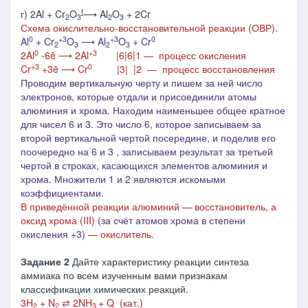
t
г) 2Al + Cr
O
⟶ Al
O
+ 2Cr
2
3
2
3
Схема окислительно-восстановительной реакции (ОВР)
.
0
+
3
+3
0
Al
+ Cr
O
⟶ Al
O
+ Cr
2
3
2
3
0
+3
2Al
-6ē ⟶ 2Al
|6
|6|1 ― процесс окисления
+3
0
Cr
+3ē ⟶ Cr
|3| |2 ― процесс восстановления
Проводим вертикальную черту и пишем за ней число
электронов, которые отдали и присоединили атомы
алюминия и хрома. Находим наименьшее общее кратное
для чисел 6 и 3. Это число 6, которое записываем за
второй вертикальной чертой посередине, и поделив его
поочередно на 6 и 3 , записываем результат за третьей
чертой в строках, касающихся элементов алюминия и
хрома. Множители 1 и 2 являются искомыми
коэффициентами.
В приведённой реакции алюминий — восстановитель, а
оксид хрома (III)
(за счёт атомов хрома в степени
окисления +3)
— окислитель.
Задание 2
Дайте характеристику реакции синтеза
аммиака по всем изученным вами признакам
классификации химических реакций.
3H
+ N
⇄ 2NH
+ Q (кат.)
2
2
3