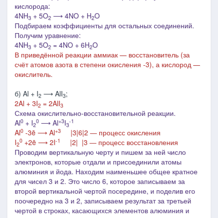
кислорода:
4NH
+ 5O
⟶ 4NO + H
O
3
2
2
Подбираем коэффициенты для остальных соединений.
Получим уравнение:
4NH
+ 5O
= 4NO + 6H
O
3
2
2
В приведённой реакции аммиак — восстановитель
(за
счёт атомов азота в степени окисления -3)
, а кислород —
окислитель.
б) Al + I
⟶ AlI
;
2
3
2Al + 3I
= 2AlI
2
3
Схема окислительно-восстановительной реакции.
0
0
+3
-1
Al
+ I
⟶ Al
I
2
3
0
+3
Al
-3ē ⟶ Al
|3|6|2 ― процесс окисления
0
-1
I
+2ē ⟶ 2I
|2| |3 ― процесс восстановления
2
Проводим вертикальную черту и пишем за ней число
электронов, которые отдали и присоединили атомы
алюминия и йода. Находим наименьшее общее кратное
для чисел 3 и 2. Это число 6, которое записываем за
второй вертикальной чертой посередине, и поделив его
поочередно на 3 и 2, записываем результат за третьей
чертой в строках, касающихся элементов алюминия и