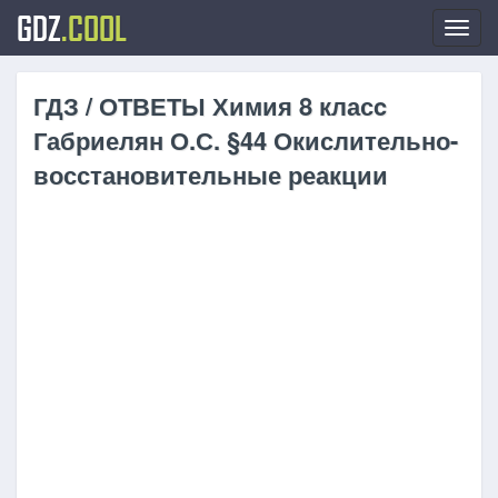
GDZ
.COOL
Toggl
navig
ГДЗ / ОТВЕТЫ Химия 8 класc
Габриелян О.С. §44 Окислительно-
восстановительные реакции