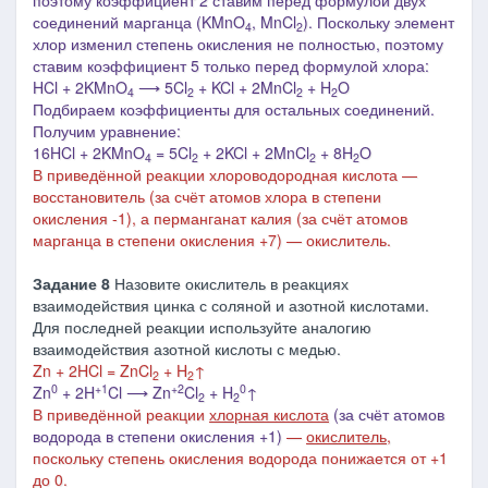
поэтому коэффициент 2 ставим перед формулой двух
соединений марганца (
KMnO
, MnCl
). Поскольку элемент
4
2
хлор изменил степень окисления не полностью, поэтому
ставим коэффициент 5 только перед формулой хлора:
HCl + 2KMnO
⟶ 5Cl
+ KCl + 2MnCl
+ H
O
4
2
2
2
Подбираем коэффициенты для остальных соединений.
Получим уравнение:
16HCl + 2KMnO
= 5Cl
+ 2KCl + 2MnCl
+ 8H
O
4
2
2
2
В приведённой реакции хлороводородная кислота —
восстановитель
(за счёт атомов хлора в степени
окисления -1)
, а перманганат калия
(за счёт атомов
марганца в степени окисления +7)
— окислитель.
Задание 8
Назовите окислитель в реакциях
взаимодействия цинка с соляной и азотной кислотами.
Для последней реакции используйте аналогию
взаимодействия азотной кислоты с медью.
Zn + 2HCl = ZnCl
+ H
↑
2
2
0
+1
+2
0
Zn
+ 2H
Cl ⟶ Zn
Cl
+ H
↑
2
2
В приведённой реакции
хлорная кислота
(за счёт атомов
водорода в степени окисления +1)
—
окислитель
,
поскольку степень окисления водорода понижается от +1
до 0.