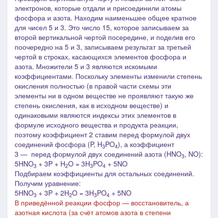
электронов, которые отдали и присоединили атомы
фосфора и азота. Находим наименьшее общее кратное
для чисел 5 и 3. Это число 15, которое записываем за
второй вертикальной чертой посередине, и поделив его
поочередно на 5 и 3, записываем результат за третьей
чертой в строках, касающихся элементов фосфора и
азота. Множители 5 и 3 являются искомыми
коэффициентами.
Поскольку элементы изменили степень
окисления полностью (в правой части схемы эти
элементы ни в одном веществе не проявляют такую же
степень окисления, как в исходном веществе) и
одинаковыми являются индексы этих элементов в
формуле исходного вещества и продукта реакции,
поэтому коэффициент 2 ставим перед формулой двух
соединений фосфора (P, H
PO
), а коэффициент
3
4
3
―
перед формулой двух соединений азота (HNO
, NO)
:
3
5HNO
+ 3P + H
O = 3H
PO
+ 5NO
3
2
3
4
Подбираем коэффициенты для остальных соединений.
Получим уравнение:
5HNO
+ 3P + 2H
O = 3H
PO
+ 5NO
3
2
3
4
В приведённой реакции фосфор — восстановитель, а
азотная кислота
(за счёт атомов азота в степени