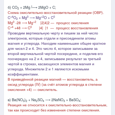
t
б) CO
+ 2Mg
⟶ 2MgO + C;
2
Схема окислительно-восстановительной реакции (ОВР).
+4
0
+2
0
C
O
+ Mg
⟶ Mg
O + C
2
0
+2
Mg
-2ē ⟶ Mg
|2
|4|2 ― процесс окисления
+4
0
C
+4ē ⟶ C
|4
| |1 ― процесс восстановления
Проводим вертикальную черту и пишем за ней число
электронов, которые отдали и присоединили атомы
магния и углерода. Находим наименьшее общее кратное
для чисел 2 и 4. Это число 4, которое записываем за
второй вертикальной чертой посередине, и поделив его
поочередно на 2 и 4, записываем результат за третьей
чертой в строках, касающихся элементов магния и
углерода. Множители 2 и 1 являются искомыми
коэффициентами.
В приведённой реакции магний — восстановитель, а
оксид углерода (IV) (за счёт атомов углерода в степени
окисления +4) — окислитель.
в) Ba(NO
)
+ Na
SO
⟶ 2NaNO
+ BaSO
;
3
2
2
4
3
4
Реакция не относится к окислительно-восстановительным,
так как происходит без изменения степени окисления.