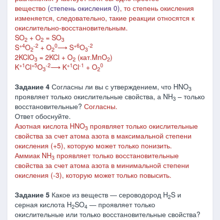
вещество
(степень окисления 0)
, то степень окисления
изменяется, следовательно, такие реакции относятся к
окислительно-восстановительным.
SO
+ O
= SO
2
2
3
+4
-2
0
+6
-2
S
O
+ O
⟶
S
O
2
2
3
2KClO
= 2KCl + O
(кат.MnO
)
3
2
2
+1
+5
-2
+1
-1
0
K
Cl
O
⟶
K
Cl
+ O
3
2
Задание 4
Согласны ли вы с утверждением, что HNO
3
проявляет только окислительные свойства, а NH
– только
3
восстановительные?
Согласны.
Ответ обоснуйте.
Азотная кислота HNO
проявляет только окислительные
3
свойства за счет атома азота в
максимальной степени
окисления (+5), которую может только понизить.
Аммиак
NH
проявляет только восстановительные
3
свойства за счет атома азота в минимальной степени
окисления (-3), которую может только повысить.
Задание 5
Какое из веществ ― сероводород H
S и
2
серная кислота H
SO
― проявляет только
2
4
окислительные или только восстановительные свойства?