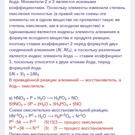
йода. Множители 2 и 3 являются искомыми
коэффициентами.
Поскольку элементы изменили степень
окисления полностью (в правой части схемы эти
элементы ни в одном веществе не проявляют такую же
степень окисления, как в исходном веществе) и
одинаковыми являются индексы элемента алюминия в
формуле исходного вещества и продукта реакции,
поэтому ставим коэффициент 2 перед формулой двух
соединений алюминия (
Al
, AlI
), а поскольку различным
3
является индекс элемента йода ― ставим коэффициент
3, поскольку относится к двум атомам йода, перед
формулой йода
:
2Al + 3I
= 2AlI
2
3
В приведённой реакции алюминий — восстановитель, а
йод— окислитель.
в) HNO
+ P + H
O ⟶ H
PO
+ NO;
3
2
3
4
5HNO
+ 3P + 2H
O = 3H
PO
+ 5NO
3
2
3
4
Схема окислительно-восстановительной реакции.
+5
0
+5
+2
HN
O
+ P
+ H
O ⟶ H
P
O
+ N
O
3
2
3
4
0
+5
P
-5ē ⟶ P
|5|15|3 ― процесс окисления
+5
+2
N
+3ē ⟶ N
|3| |5 ― процесс восстановления
Проводим вертикальную черту и пишем за ней число