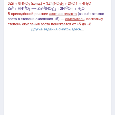
3Zn + 8HNO
(конц.) = 3Zn(NO
)
+ 2NO↑ + 4H
O
3
3
2
2
0
+5
+2
+2
Zn
+ HN
O
⟶ Zn
(NO
)
+ 2N
O↑ + H
O
3
3
2
2
В приведённой реакции
азотная кислота
(за счёт атомов
азота в степени окисления +5)
—
окислитель
, поскольку
степень окисления азота понижается от +5 до +2.
Другие задания смотри здесь...