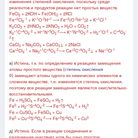
изменения степеней окисления, поскольку среди
реагентов и продуктов реакции нет простых веществ.
FeCl
+ 2KOH = Fe(OH)
+ 2KCl
2
2
+2
-1
+1
-2
+1
+2
-2
+1
+1
-1
Fe
Cl
+ K
O
H
⟶ Fe
(O
H
)2 + K
Cl
2
K
CO
+ 2HNO
= 2KNO
+ H
O + CO
↑
2
3
3
3
2
2
+1
+4
-2
+1
+5
-2
+1
+5
-2
+1
-2
+4
-
K
C
O
+ H
N
O
⟶
K
N
O
+ H
O
+ C
O
2
3
3
3
2
2
2
↑
CaCl
+ Na
CO
= CaCO
↓ + 2NaCl
3
2
3
3
+2
-1
+1
+4
-2
+2
+4
-2
+1
-1
Ca
Cl
+ Na
C
O
⟶
Ca
C
O
↓ + Na
Cl
3
2
3
3
в)
Истина, т.к. по определению в реакциях замещения
атомы простого вещества
(степень окисления
0)
замещают атомы одного из химических элементов в
сложном веществе, т.е. изменяется степень окисления,
поэтому все реакции замещения являются окислительно-
восстановительными.
Fe + H
SO
= FeSO
+ H
↑
2
4
4
2
0
+1
+4
-2
+2
+4
-2
0
Fe
+ H
S
O
⟶ Fe
S
O
+ H
2
4
4
2
Fe + CuSO
= FeSO
+ Cu
4
4
0
+2
+6
-2
+2
+6
-2
0
Fe
+ Cu
S
O
⟶
Fe
S
O
+ Cu
4
4
д)
Истина. Если в реакции соединения и
разложения участвует хотя бы одно простое