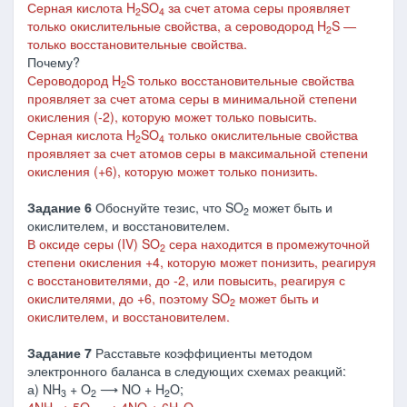
Серная кислота H
SO
за счет атома серы проявляет
2
4
только окислительные свойства, а с
ероводород H
S
―
2
только восстановительные свойства.
Почему?
Сероводород H
S только восстановительные свойства
2
проявляет за счет атома серы в минимальной степени
окисления (-2), которую может только повысить.
Серная кислота H
SO
только окислительные свойства
2
4
проявляет за счет атомов серы в максимальной степени
окисления (+6), которую может только понизить.
Задание 6
Обоснуйте тезис, что SO
может быть и
2
окислителем, и восстановителем.
В оксиде серы (IV) SO
сера находится в промежуточной
2
степени окисления +4, которую может понизить, реагируя
с восстановителями, до -2, или повысить, реагируя с
окислителями, до +6, поэтому SO
может быть и
2
окислителем, и восстановителем.
Задание 7
Расставьте коэффициенты методом
электронного баланса в следующих схемах реакций:
а) NH
+ O
⟶ NO + H
O;
3
2
2