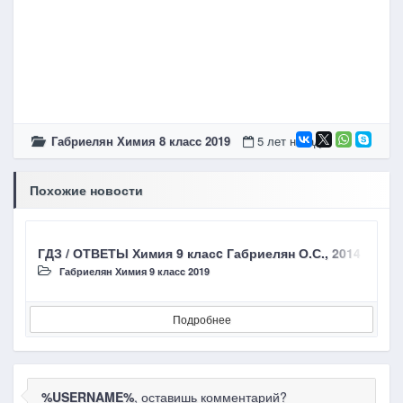
Габриелян Химия 8 класc 2019
5 лет назад
Похожие новости
ГДЗ / ОТВЕТЫ Химия 9 класc Габриелян О.С., 2014 §28 Аз
Г
Габриелян Химия 9 класc 2019
Подробнее
%USERNAME%
, оставишь комментарий?