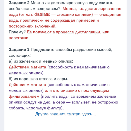
Задание 2
Можно ли дистиллированную воду считать
особо чистым веществом?
Можна, т.к. дистиллированная
вода (от лат. distillatio — стекание каплями) — очищенная
вода, практически не содержащая примесей и
посторонних включений.
Почему?
Её получают в процессе дистилляции, или
перегонки.
Задание 3
Предложите способы разделения смесей,
состоящих:
а) из железных и медных опилок;
Действием магнита
(способность к намагничиванию
железных опилок)
б) из порошков железа и серы.
Действием магнита
(способность к намагничиванию
железных опилок)
или отстаивание с последующим
фильтрованием
(прилить воды, со временем железные
опилки осядут на дно, а сера
―
всплывет, её осторожно
собрать, используя фильтр).
Другие задания смотри здесь...