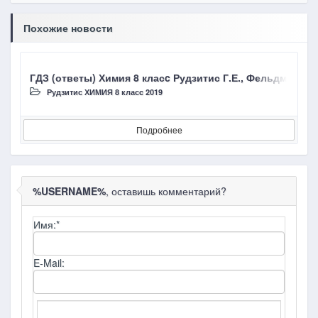
Похожие новости
ГДЗ (ответы) Химия 8 класc Рудзитис Г.Е., Фельдман Ф.
Г
Рудзитис ХИМИЯ 8 класc 2019
Подробнее
%USERNAME%
, оставишь комментарий?
Имя:
*
E-Mail: