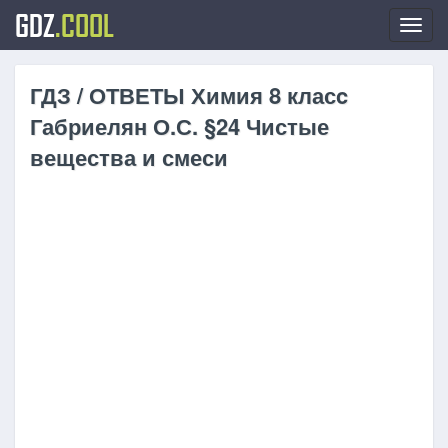
GDZ
.COOL
Toggl
navig
ГДЗ / ОТВЕТЫ Химия 8 класc
Габриелян О.С. §24 Чистые
вещества и смеси