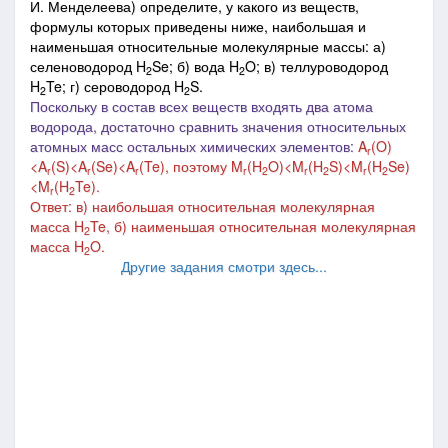
И. Менделеева) определите, у какого из веществ,
формулы которых приведены ниже, наибольшая и
наименьшая относительные молекулярные массы: а)
селеноводород H
Se; б) вода H
O; в) теллуроводород
2
2
H
Te; г) сероводород H
S.
2
2
Поскольку в состав всех веществ входять два атома
водорода, достаточно сравнить значения относительных
атомных масс остальных химических элементов:
A
(O)
r
<A
(S)<A
(Se)<A
(Te), поэтому M
(H
O)<M
(H
S)<M
(H
Se)
r
r
r
r
2
r
2
r
2
<M
(H
Te).
r
2
Ответ: в) наибольшая относительная молекулярная
масса H
Te, б) наименьшая относительная молекулярная
2
масса H
O.
2
Другие задания смотри здесь...