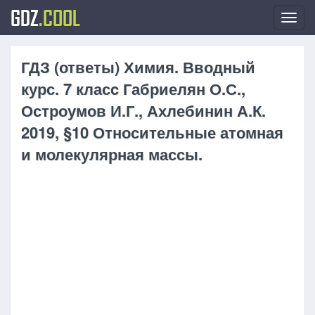
GDZ
.COOL
Toggl
navig
ГДЗ (ответы) Химия. Вводный
курс. 7 класc Габриелян О.С.,
Остроумов И.Г., Ахлебинин А.К.
2019, §10 Относительные атомная
и молекулярная массы.