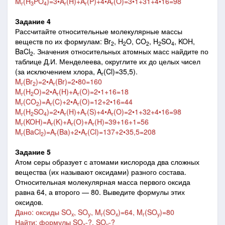
M
(H
PO
)=3•A
(H)+A
(P)+4•A
(O)=3•1+31+4•16=98
r
3
4
r
r
r
Задание 4
Рассчитайте относительные молекулярные массы
веществ по их формулам: Br
, H
O, CO
, H
SO
, KOH,
2
2
2
2
4
BaCl
. Значения относительных атомных масс найдите по
2
таблице Д.И. Менделеева, округлите их до целых чисел
(за исключением хлора, A
(Cl)=35,5).
r
M
(Br
)=2
•
A
(Br)=2
•
80=160
r
2
r
M
(H
O)=2
•
A
(H)+A
(O)=2
•
1+16=18
r
2
r
r
M
(CO
)=A
(C)+2
•
A
(O)=12+2
•
16=44
r
2
r
r
M
(H
SO
)=2
•
A
(H)+A
(S)+4
•
A
(O)=2
•
1+32+4
•
16=98
r
2
4
r
r
r
M
(KOH)=A
(K)+A
(O)+A
(H)=39+16+1=56
r
r
r
r
M
(BaCl
)=A
(Ba)+2
•
A
(Cl)=137+2
•
35,5=208
r
2
r
r
Задание 5
Атом серы образует с атомами кислорода два сложных
вещества (их называют оксидами) разного состава.
Относительная молекулярная масса первого оксида
равна 64, а второго — 80. Выведите формулы этих
оксидов.
Дано: оксиды SO
, SO
, M
(SO
)=64, M
(SO
)=80
x
у
r
x
r
y
Найти: формулы SO
-?, SO
-?
x
y