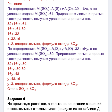
Решение
По определению M
(SO
)=A
(S)+x•A
(O)=32+16•х, а по
r
x
r
r
условию задачи M
(SO
)=64. Приравняем левые и правые
r
x
части равенств, получим уравнение и решаем его:
32+16•x=64
16•x=64-32
16х=32
x=32:16
х=2, следовательно, формула оксида SO
.
2
По определению M
(SO
)=A
(S)+у•A
(O)=32+16•у, а по
r
у
r
r
условию задачи M
(SO
)=80. Приравняем левые и правые
r
у
части равенств, получим уравнение и решаем его:
32+16•у=80
16•у=80-32
16у=48
у=48:16
у=3, следовательно, формула оксида SO
.
3
Ответ: SO
и SO
2
3
Задание 6
Не производя расчётов, а только на основании значений
относительных атомных масс (найдите их по таблице Д.