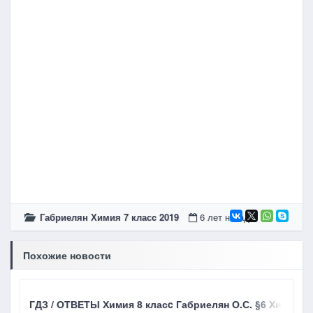
Габриелян Химия 7 класc 2019
6 лет назад
Похожие новости
ГДЗ / ОТВЕТЫ Химия 8 класc Габриелян О.С. §6 Химиче
Г