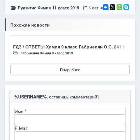
Рудзитис Химия 11 класc 2019
5 лет назад
Похожие новости
ГДЗ / ОТВЕТЫ Химия 9 класc Габриелян О.С. §41 Неорга
Г
Габриелян Химия 9 класc 2019
Подробнее
%USERNAME%
, оставишь комментарий?
Имя:
*
E-Mail: