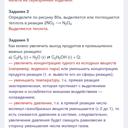
Задание 2
Определите по рисунку 80а, выделяется или поглощается
теплота в реакции 2NO
⟶ N
O
2
2
4
Выделяется теплота.
Задание 3
Как можно увеличить выход продуктов в промышленно
важных реакциях:
а) C
H
(г) + H
O (г)
⇄
C
H
OH (г) + Q;
2
4
2
2
5
— увеличить концентрацию одного из исходных веществ
(например, водяного пара)
или уменьшить концентрацию
продукта реакции (т. е. вывести его из сферы реакции);
— уменьшить температуру,
т.к. прямая реакция
экзотермическая, которая протекает с выделением
энергии и ослабляется внешним воздействием ―
охлаждением;
— увеличить давление,
т.к. в
прямой реакции число
молекул газообразных веществ уменьшается (с 2 до 1), то
есть снижается давление в системе, следовательно,
увеличе
ние давления будет смещать равновесие в
сторону уменьшения числа молекул газов.