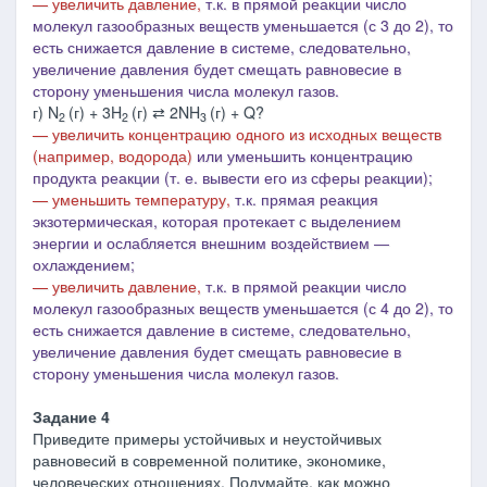
— увеличить давление,
т.к. в
прямой реакции число
молекул газообразных веществ уменьшается (с 3 до 2), то
есть снижается давление в системе, следовательно,
увеличе
ние давления будет смещать равновесие в
сторону уменьшения числа молекул газов.
г) N
(г) + 3H
(г) ⇄ 2NH
(г) + Q?
2
2
3
— увеличить концентрацию одного из исходных веществ
(например, водорода)
или уменьшить концентрацию
продукта реакции (т. е. вывести его из сферы реакции);
— уменьшить температуру,
т.к. прямая реакция
экзотермическая, которая протекает с выделением
энергии и ослабляется внешним воздействием ―
охлаждением;
— увеличить давление,
т.к. в
прямой реакции число
молекул газообразных веществ уменьшается (с 4 до 2), то
есть снижается давление в системе, следовательно,
увеличе
ние давления будет смещать равновесие в
сторону уменьшения числа молекул газов.
Задание 4
Приведите примеры устойчивых и неустойчивых
равновесий в современной политике, экономике,
человеческих отношениях. Подумайте, как можно