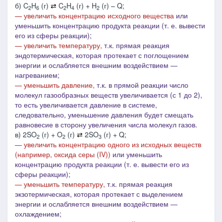
б) C
H
(г)
⇄
C
H
(г) + H
(г) – Q;
2
6
2
4
2
— увеличить концентрацию исходного вещества
или
уменьшить концентрацию продукта реакции (т. е. вывести
его из сферы реакции);
— увеличить температуру,
т.к. прямая реакция
эндотермическая, которая протекает с поглощением
энергии и ослабляется внешним воздействием ―
нагреванием;
— уменьшить давление,
т.к. в
прямой реакции число
молекул газообразных веществ увеличивается (с 1 до 2),
то есть увеличивается давление в системе,
следовательно, уменьшение
давления будет смещать
равновесие в сторону увеличения числа молекул газов.
в) 2SO
(г) + O
(г)
⇄
2SO
(г) + Q;
2
2
3
— увеличить концентрацию одного из исходных веществ
(например, оксида серы (IV))
или уменьшить
концентрацию продукта реакции (т. е. вывести его из
сферы реакции);
— уменьшить температуру,
т.к. прямая реакция
экзотермическая, которая протекает с выделением
энергии и ослабляется внешним воздействием ―
охлаждением;