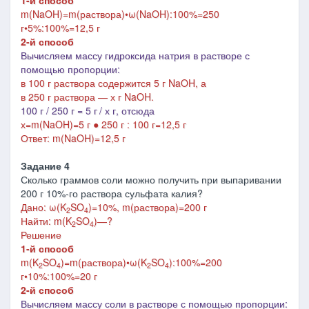
1-й способ
m(NaOH)=m(раствора)•ω(NaOH):100%=250
г•5%:100%=12,5 г
2-й способ
Вычисляем массу гидроксида натрия в растворе с
помощью пропорции:
в 100 г раствора содержится 5 г NaOH, а
в 250 г раствора — х г NaOH.
100 г / 250 г = 5 г
/ х г, отсюда
х=m(NaOH)=5 г ● 250 г : 100 г=12,5 г
Ответ: m(NaOH)=12,5 г
Задание 4
Сколько граммов соли можно получить при выпаривании
200 г 10%-го раствора сульфата калия?
Дано: ω(K
SO
)=10%, m(раствора)=200 г
2
4
Найти: m(K
SO
)—?
2
4
Решение
1-й способ
m(
K
SO
)=m(раствора)•ω(
K
SO
):100%=200
2
4
2
4
г•10%:100%=20 г
2-й способ
Вычисляем массу соли в растворе с помощью пропорции: