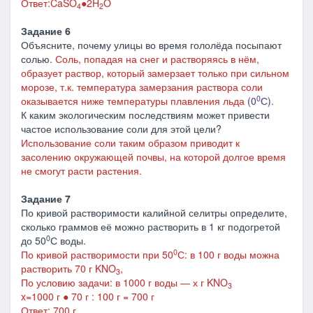
Ответ:
CaSO
●2
H
O
4
2
Задание 6
Объясните, почему улицы во время гололёда посыпают
солью.
Соль, попадая на снег и растворяясь в нём,
образует раствор, который замерзает только при сильном
морозе, т.к. температура замерзания раствора соли
0
оказывается ниже температуры плавления льда
(0
С)
.
К каким экологическим последствиям может привести
частое использование соли для этой цели?
Использование соли таким образом приводит к
засолению окружающей почвы, на которой долгое время
не смогут расти растения.
Задание 7
По кривой растворимости калийной селитры определите,
сколько граммов её можно растворить в 1 кг подогретой
0
до 50
С воды.
0
По кривой растворимости при 50
С: в 100 г воды можна
растворить 70 г KNO
,
3
По условию задачи: в 1000 г воды ― х г KNO
3
x=1000 г ● 70 г : 100 г = 700 г
Ответ: 700 г