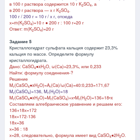
в 100 г раствора содержится 10 г
K
SO
, а
2
4
в 200 г раствора — х г
K
SO
.
2
4
100 г / 200 г = 10 г
/ х г, отсюда
х=m(
K
SO
)=10 г ● 200 г : 100 г=20 г
2
4
Ответ: m(
K
SO
)=20 г
2
4
Задание 5
Кристаллогидрат сульфата кальция содержит 23,3%
кальция по массе. Определите формулу
кристаллогидрата.
Дано: CaSO
●
xH
O, ω(Са)=23,3%, или 0,233
4
2
Найти: формулу соединения-?
Решение
M
(
CaSO
●
xH
O
)=A
(Ca)/
ω(Ca)=40:0,233=171,67
r
4
2
r
M
(CaSO
)=136, M
(H
O)=18
r
4
r
2
M
(
CaSO
●
xH
O
)=M
(CaSO
)+х
•M
(H
O)=136+18•x
r
4
2
r
4
r
2
Составляем алгебраическое уравнение и решаем его:
136+18х=172
18х
=172-136
18х=36
х=36 : 18
х=28
,
следовательно, формула имеет вид
CaSO
●2
H
O
.
4
2