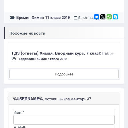
Еремин Химия 11 класc 2019
5 лет назад
Похожие новости
ГДЗ (ответы) Химия. Вводный курс. 7 класc Габриелян О.
Г
Габриелян Химия 7 класc 2019
Подробнее
%USERNAME%
, оставишь комментарий?
Имя:
*
E-Mail: