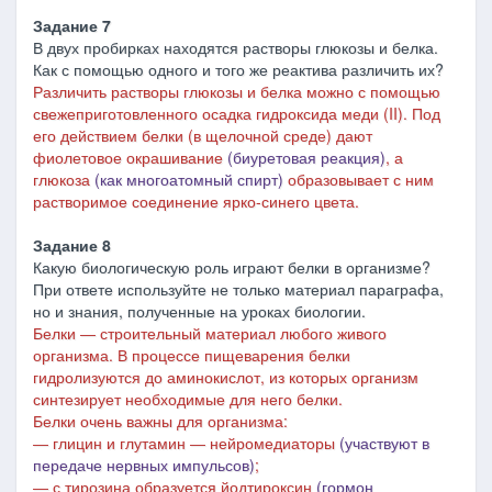
Задание 7
В двух пробирках находятся растворы глюкозы и белка.
Как с помощью одного и того же реактива различить их?
Различить растворы глюкозы и белка можно с помощью
свежеприготовленного осадка гидроксида меди (II). Под
его действием белки (в щелочной среде) дают
фиолетовое окрашивание
(биуретовая реакция)
, а
глюкоза
(как многоатомный спирт)
образовывает с ним
растворимое соединение ярко-синего цвета.
Задание 8
Какую биологическую роль играют белки в организме?
При ответе используйте не только материал параграфа,
но и знания, полученные на уроках биологии.
Белки
―
строительный материал любого живого
организма. В процессе пищеварения белки
гидролизуются до аминокислот, из которых организм
синтезирует необходимые для него белки.
Белки очень важны для организма:
―
глицин и глутамин
―
нейромедиаторы
(участвуют в
передаче нервных импульсов)
;
―
с тирозина образуется йодтироксин
(гормон