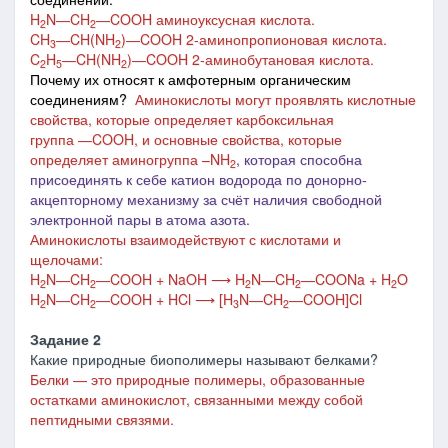
H
N
―
CH
―
COOH аминоуксусная кислота.
2
2
CH
―
CH(NH
)
―
COOH 2-аминопропионовая кислота.
3
2
C
H
―
CH(NH
)
―
COOH 2-аминобутановая кислота.
2
5
2
Почему их относят к амфотерным органическим
соединениям?
Аминокислоты могут проявлять кислотные
свойства, которые определяет карбоксильная
группа
―
COOH, и основные свойства, которые
определяет аминогруппа –NH
, которая способна
2
присоединять к себе катион водорода по донорно-
акцепторному механизму за счёт наличия свободной
электронной пары в атома азота.
Аминокислоты взаимодействуют с кислотами и
щелочами:
H
N
―
CH
―
COOH + NaOH ⟶ H
N
―
CH
―
COONa + H
O
2
2
2
2
2
H
N
―
CH
―
COOH + HCl ⟶ [H
N
―
CH
―
COOH]Cl
2
2
3
2
Задание 2
Какие природные биополимеры называют белками?
Белки
―
это природные полимеры, образованные
остатками аминокислот, связанными между собой
пептидными связями.