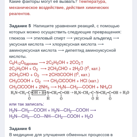
Какие факторы могут её вызвать?
Температура,
механическое воздействие, действия химических
реагентов.
Задание 5
Напишите уравнения реакций, с помощью
которых можно осуществить следующие превращения:
глюкоза ⟶ этиловый спирт ⟶ уксусный альдегид ⟶
уксусная кислота ⟶ хлоруксусная кислота ⟶
аминоуксусная кислота ⟶ дипептид аминоуксусной
кислоты.
C
H
O
⟶ 2C
H
OH + 2CO
↑
6
12
6
дрожжи
2
5
2
0
2C
H
OH + O
⟶ 2CH
CHO + 2H
O (t
, кат.)
2
5
2
3
2
0
2CH
CHO + O
⟶ 2CH3COOH (t
, кат.)
3
2
CH
COOH + Cl
⟶ CH
ClCOOH + HCl (кат.)
3
2
2
CH
ClCOOH + 2NH
⟶ H
N
―
CH
―
COOH + NH
Cl
2
3
2
2
4
или так записать:
H
N
―
CH
―
COOH + H
N
―
CH
―
COOH ⟶
2
2
2
2
H
N
―
CH
―
CO
―
NH
―
CH
―
COOH + H
O
2
2
2
2
Задание 6
В медицине для улучшения обменных процессов в