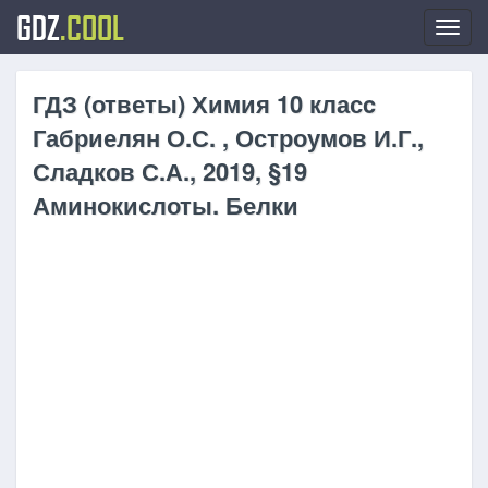
GDZ
.COOL
Toggl
navig
ГДЗ (ответы) Химия 10 класc
Габриелян О.С. , Остроумов И.Г.,
Сладков С.А., 2019, §19
Аминокислоты. Белки