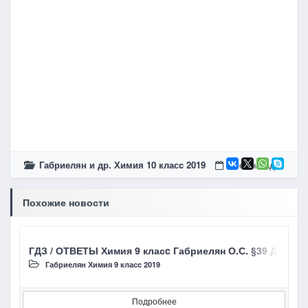
Габриелян и др. Химия 10 класc 2019
6 лет назад
Похожие новости
ГДЗ / ОТВЕТЫ Химия 9 класc Габриелян О.С. §39 Диссо
Г
Габриелян Химия 9 класc 2019
Подробнее