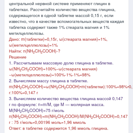
центральной нервной системе применяют глицин в
таблетках. Рассчитайте количество вещества глицина,
содержащегося в одной таблетке массой 0,15 г, если
известно, что в качестве вспомогательных веществ каждая
таблетка содержит также 1% стеарата магния и 1%
метилцеллюлозы.
Дано: m(таблетки)=0,15г, ω(стеарата магния)=1%,
ω(метилцеллюлозы)=1%
Найти: n(NH
CH
COOH)-?
2
2
Решение
1. Рассчитываем массовую долю глицина в таблетке.
ω(NH
CH
COOH)=100%−ω(стеарата магния)
2
2
−ω(метилцеллюлозы)=100%-1%-1%=98%
2. Вычисляем массу глицина в таблетке.
m(NH
CH
COOH)=ω(NH
CH
COOH)
•
m(таблетки):100%=98%
•0
2
2
2
2
г:100%=0,147 г
3. Вычисляем ко
личество вещества глицина массой 0,147
г по формуле:
n
=m/M, где M
―
молярная масса.
M
(NH
CH
COOH
)=75 г/моль
2
2
n(
NH
CH
COOH
)=m(
NH
CH
COOH
)/M(
NH
CH
COOH
)=0,147
2
2
2
2
2
2
г : 75 г/моль=0,00196 моль=1,96 ммоль
Ответ: в таблетке содержится 1,96 ммоль глицина.