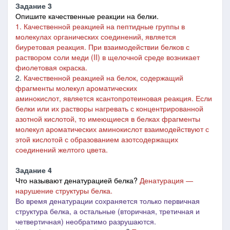
Задание 3
Опишите качественные реакции на белки.
1. Качественной реакцией на пептидные группы в
молекулах органических соединений,
является
биуретовая реакция
. При взаимодействии белков с
раствором соли меди (II) в щелочной среде возникает
фиолетовая окраска.
2.
К
ачественной реакцией на белок, содержащий
фрагменты молекул ароматических
аминокислот,
является
ксантопротеиновая реакция
. Если
белки или их растворы нагревать с концентрированной
азотной кислотой, то имеющиеся в белках фрагменты
молекул ароматических аминокислот взаимодействуют с
этой кислотой с образованием азотсодержащих
соединений желтого цвета.
Задание 4
Что называют денатурацией белка?
Денатурация
―
нарушение структуры белка.
Во время денатурации сохраняется только первичная
структура белка, а остальные (вторичная, третичная и
четвертичная) необратимо разрушаются.