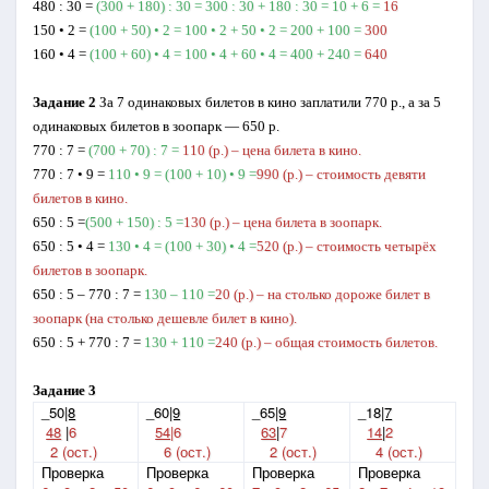
480 : 30 =
(300 + 180) : 30 = 300 : 30 + 180 : 30 = 10 + 6 =
16
150 • 2 =
(100 + 50) • 2 = 100 • 2 + 50 • 2 = 200 + 100 =
300
160 • 4 =
(100 + 60) • 4 = 100 • 4 + 60 • 4 = 400 + 240 =
640
Задание 2
За 7 одинаковых билетов в кино заплатили 770 р., а за 5
одинаковых билетов в зоопарк — 650 р.
770 : 7 =
(700 + 70) : 7 =
110 (р.) – цена билета в кино.
770 : 7 • 9 =
110 • 9 = (100 + 10) • 9 =
990 (р.) – стоимость девяти
билетов в кино.
650 : 5 =
(500 + 150) : 5 =
130 (р.) – цена билета в зоопарк.
650 : 5 • 4 =
130 • 4 = (100 + 30) • 4 =
520 (р.) – стоимость четырёх
билетов в зоопарк.
650 : 5 – 770 : 7 =
130 – 110 =
20 (р.) – на столько дороже билет в
зоопарк (на столько дешевле билет в кино).
650 : 5 + 770 : 7 =
130 + 110 =
240 (р.) – общая стоимость билетов.
Задание 3
_50
|8
_60
|9
_65
|9
_18
|7
48
|
6
54
|6
63
|
7
14
|
2
2 (ост.)
6 (ост.)
2 (ост.)
4 (ост.)
Проверка
Проверка
Проверка
Проверка