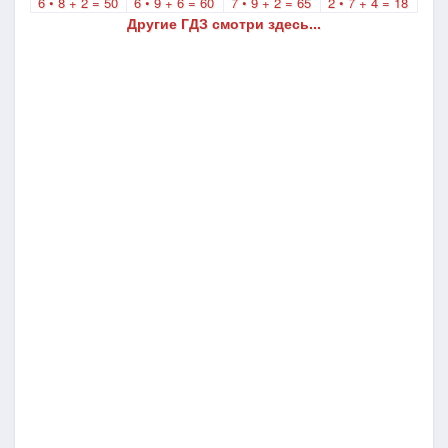
6 • 8 + 2 = 50
6 • 9 + 6 = 60
7 • 9 + 2 = 65
2 • 7 + 4 = 18
Другие ГДЗ смотри здесь...