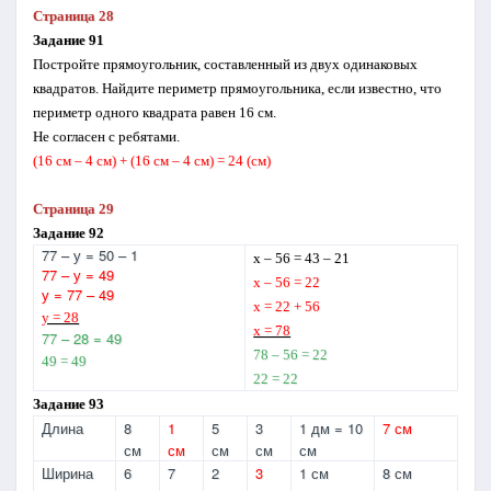
Страница 28
Задание 91
Постройте прямоугольник, составленный из двух одинаковых
квадратов. Най­дите периметр прямоугольника, если известно, что
периметр одного квадрата равен 16 см.
Не согласен с ребятами.
(16 см – 4 см) + (16 см – 4 см) = 24 (см)
Страница 29
Задание 92
77 – у = 50 – 1
х – 56 = 43 – 21
77 – у = 49
х – 56 = 22
у = 77 – 49
х = 22 + 56
у = 28
х = 78
77 – 28 = 49
78 – 56 = 22
49 = 49
22 = 22
Задание 93
Длина
8
1
5
3
1 дм = 10
7 см
см
см
см
см
см
Ширина
6
7
2
3
1 см
8 см