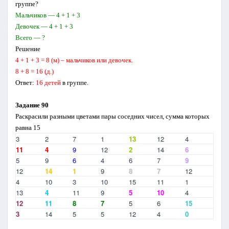
группе?
Мальчиков — 4 + 1 + 3
Девочек — 4 + 1 + 3
Всего — ?
Решение
4 + 1 + 3 = 8 (м) – мальчиков или девочек.
8 + 8 = 16 (д.)
Ответ:
16 детей
в группе.
Задание 90
Раскрасили разными цветами пары соседних чи­сел, сумма которых
равна 15
3
2
7
1
13
12
4
11
4
9
12
2
14
6
5
9
6
4
6
7
9
12
14
1
9
8
7
12
4
10
3
10
15
11
1
13
4
11
9
5
10
4
12
11
8
7
5
6
15
3
14
5
5
12
4
0