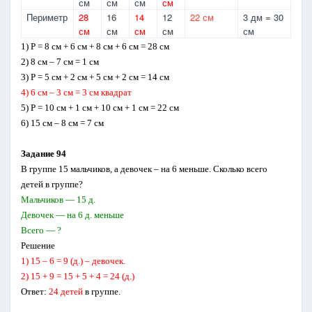
см
см
см
см
Периметр
28
16
14
12
22 см
3 дм = 30
см
см
см
см
см
1) Р = 8 см + 6 см + 8 см + 6 см = 28 см
2) 8 см – 7 см = 1 см
3) Р = 5 см + 2 см + 5 см + 2 см = 14 см
4) 6 см – 3 см = 3 см квадрат
5) Р = 10 см + 1 см + 10 см + 1 см = 22 см
6) 15 см – 8 см = 7 см
Задание 94
В группе 15 мальчиков, а девочек – на 6 меньше. Сколько всего
детей в группе?
Мальчиков — 15 д.
Девочек — на 6 д. меньше
Всего — ?
Решение
1) 15 – 6 = 9 (д.) – девочек.
2) 15 + 9 = 15 + 5 + 4 = 24 (д.)
Ответ:
24 детей
в группе.