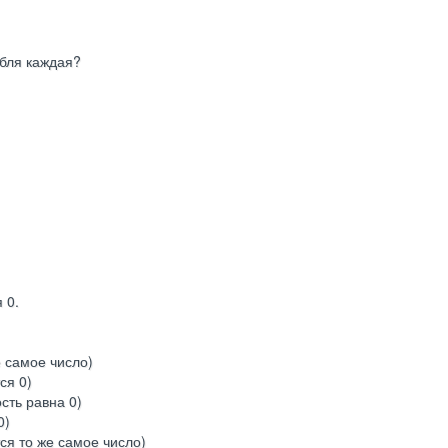
убля каждая?
 0.
е самое число)
ся 0)
сть равна 0)
0)
ся то же самое число)