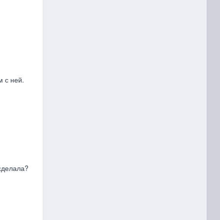
 с ней.
 сделала?