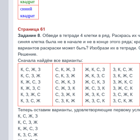
квадрат
синий
квадрат
Страница 61
Задание 8
. Обведи в тетради 4 клетки в ряд. Раскрась и
синяя клетка была не в начале и не в конце этого ряда; к
вариантов раскраски может быть? Изобрази их в тетради. 
Решение.
Сначала найдём все варианты:
К, С, Ж, З
С, К, Ж, З
Ж, К, С, З
З, К, С, Ж
К, С, З, Ж
С, К, З, Ж
Ж, К, З, С
З, К, Ж, С
К, Ж, С, З
С, Ж, К, З
Ж, С, К, З
З, Ж, К, С
К, Ж, З, С
С, Ж, З, К
Ж, С, З, К
З, Ж, С, К
К, З, Ж, С
С, З, Ж, К
Ж, З, К, С
З, С, Ж, К
К, З, С, Ж
С, З, К, Ж
Ж, З, С, К
З, С, К, Ж
Теперь оставим варианты, удовлетворяющие первому услов
К, С, Ж, З
К, С, З, Ж
К, Ж, С, З
К, З, С, Ж