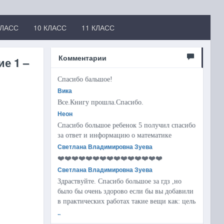
КЛАСС
10 КЛАСС
11 КЛАСС
Комментарии
ие 1 –
Спасибо бальшое!
Вика
Все.Книгу прошла.Спасибо.
Неон
Спасибо большое ребенок 5 получил спасибо
за ответ и информацию о математике
Светлана Владимировна Зуева
❤️❤️❤️❤️❤️❤️❤️❤️❤️❤️❤️❤️❤️❤️❤️
Светлана Владимировна Зуева
Здраствуйте. Спасибо большое за гдз ,но
было бы очень здорово если бы вы добавили
в практических работах такие вещи как: цель
..