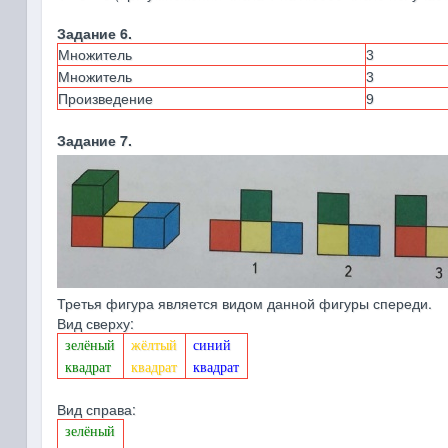
Задание 6.
Множитель
3
Множитель
3
Произведение
9
Задание 7.
Третья фигура является видом данной фигуры спереди.
Вид сверху:
зелёный
жёлтый
синий
квадрат
квадрат
квадрат
Вид справа:
зелёный