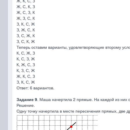
Ж, К, С, З
Ж, С, К, З
Ж, С, З, К
Ж, З, С, К
З, К, С, Ж
З, Ж, С, К
З, С, Ж, К
З, С, К, Ж
Теперь оставим варианты, удовлетворяющие второму услов
К, С, Ж, З
К, С, З, Ж
К, Ж, С, З
К, З, С, Ж
Ж, К, С, З
З, К, С, Ж
Ответ: 6 вариантов.
Задание 9
. Маша начертила 2 прямые. На каждой из них о
Решение.
Одну точку начертила в месте пересечения прямых, две др