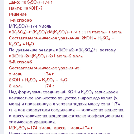
Дано: m(K
SO
)=174 г
2
4
Найти: m(KOH)-?
Решение
1-й способ
M(K
SO
)=174 г/моль
2
4
n(
K
SO
)=m(
K
SO
):M(
K
SO
)=174 г : 174 г/моль= 1 моль
2
4
2
4
2
4
Составляем химическое уравнение: 2KOH + H
SO
=
2
4
K
SO
+ H
O
2
4
2
По уравнению реакции n(KOH)/2=n(K
SO
)/1, поэтому
2
4
n(KOH)=2
•
n(K
SO
)=2
•1 моль=2 моль
2
4
2-й способ
Составляем химическое уравнение:
х моль 174 г
2KOH + H
SO
= K
SO
+ H
O
2
4
2
4
2
2 моль 174 г
Над формулами соединений KOH и K
SO
записываем
2
4
неизвестное количество вещества гидроксида калия (х
моль) и
приведенную в условии задачи массу соли (174
г), а под формулами соединений ― количество вещества
и массу количества вещества согласно коэффициентам в
химическом уравнении.
M(
K
SO
)=174 г/моль, масса 1 моль=174 г
2
4
Массу гидроксида калия рассчитываем с помощью