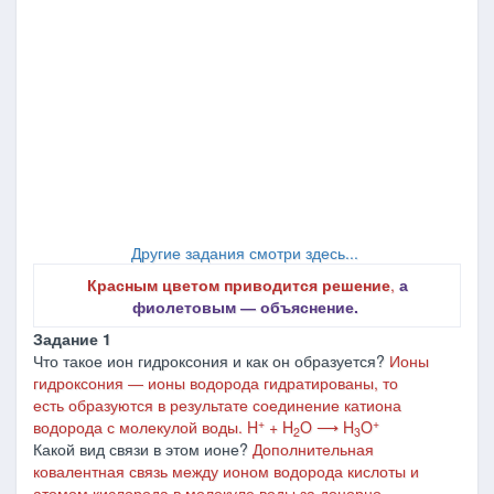
Другие задания смотри здесь...
Красным цветом приводится решение
,
а
фиолетовым ― объяснение.
Задание 1
Что такое ион гидроксония и как он образуется?
Ионы
гидроксония ― ионы водорода гидратированы, то
есть образуются в результате соединение катиона
+
+
водорода с молекулой воды. H
+ H
O ⟶ H
O
2
3
Какой вид связи в этом ионе?
Дополнительная
ковалентная связь между ионом водорода кислоты и
атомом кислорода в молекуле воды за донорно-