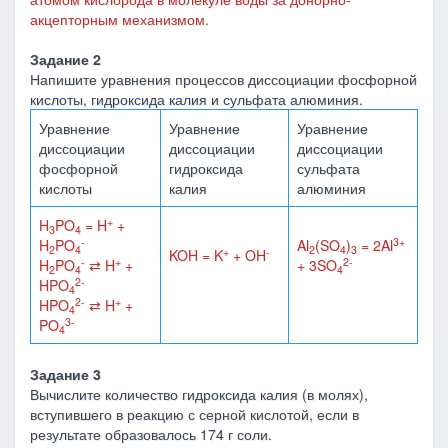
акцепторным механизмом.
Задание 2
Напишите уравнения процессов диссоциации фосфорной
кислоты, гидроксида калия и сульфата алюминия.
Уравнение
Уравнение
Уравнение
диссоциации
диссоциации
диссоциации
фосфорной
гидроксида
сульфата
кислоты
калия
алюминия
+
H
PO
= H
+
3
4
-
3+
H
PO
Al
(SO
)
= 2Al
2
4
2
4
3
+
-
KOH = K
+ OH
-
+
2-
H
PO
⇄ H
+
+ 3SO
2
4
4
2-
HPO
4
2-
+
HPO
⇄ H
+
4
3-
PO
4
Задание 3
Вычислите количество гидроксида калия (в молях),
вступившего в реакцию с серной кислотой, если в
результате образовалось 174 г соли.