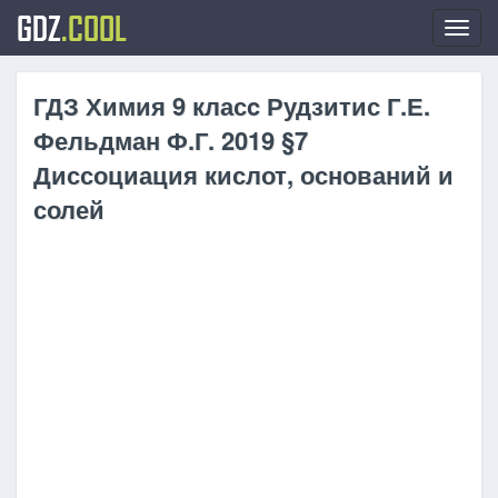
GDZ
.COOL
Toggl
navig
ГДЗ Химия 9 класc Рудзитис Г.Е.
Фельдман Ф.Г. 2019 §7
Диссоциация кислот, оснований и
солей