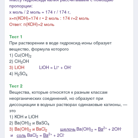
пропорции:
х моль / 2 моль = 174 г / 174 г,
х=
n
(
KOH
)=174 г • 2 моль : 174 г=2 моль
Ответ:
n
(KOH)=2 моль
Тест 1
При растворении в воде гидроксид-ионы образует
вещество, формула которого
1) Cu(OH)
2
2) CH
OH
3
+
-
3) LiOH
LiOH = Li
+ OH
4) H
SO
2
4
Тест 2
Вещества, которые относятся к разным классам
неорганических соединений, но образуют при
диссоциации в водных растворах одинаковые катионы, —
это
1) KOH и LiOH
2) Ba(OH)
и BaSO
2
4
2+
-
3) Ba(OH)
и BaCl
щелочь
Ba(OH)
=
Ba
+ 2OH
2
2
2
2+
-
и
соль
BaCl
=
Ba
+ 2Cl
2