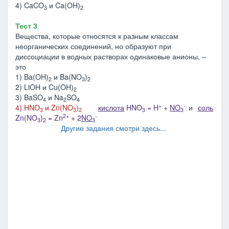
4) CaCO
и Ca(OH)
3
2
Тест 3
Вещества, которые относятся к разным классам
неорганических соединений, но образуют при
диссоциации в водных растворах одинаковые анионы, –
это
1) Ba(OH)
и Ba(NO
)
2
3
2
2) LiOH и Cu(OH)
2
3) BaSO
и Na
SO
4
2
4
+
-
4) HNO
и Zn(NO
)
кислота
HNO
= H
+
NO
и
соль
3
3
2
3
3
2+
-
Zn(NO
)
= Zn
+ 2
NO
3
2
3
Другие задания смотри здесь...