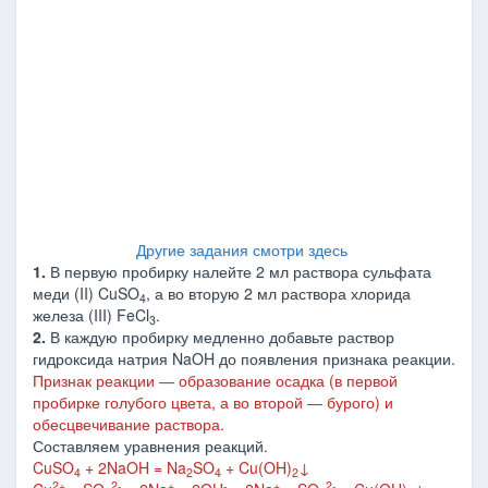
Другие задания смотри здесь
1.
В первую пробирку налейте 2 мл раствора сульфата
меди (II) CuSO
, а во вторую 2 мл раствора хлорида
4
железа (III) FeCl
.
3
2.
В каждую пробирку медленно добавьте раствор
гидроксида натрия NaOH до появления признака реакции.
Признак реакции ― образование осадка (в первой
пробирке голубого цвета, а во второй ― бурого) и
обесцвечивание раствора.
Составляем уравнения реакций.
CuSO
+ 2NaOH = Na
SO
+ Cu(OH)
↓
4
2
4
2
2+
2-
+
-
+
2-