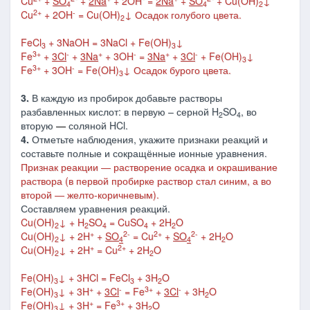
Cu
+
SO
+
2Na
+ 2OH
=
2Na
+
SO
+ Cu(OH)
↓
4
4
2
2+
-
Cu
+ 2OH
= Cu(OH)
↓
Осадок голубого цвета.
2
FeCl
+ 3NaOH = 3NaCl + Fe(OH)
↓
3
3
3+
-
+
-
+
-
Fe
+
3Cl
+
3Na
+ 3OH
=
3Na
+
3Cl
+ Fe(OH)
↓
3
3+
-
Fe
+ 3OH
= Fe(OH)
↓
Осадок бурого цвета.
3
3.
В каждую из пробирок добавьте растворы
разбавленных кислот: в первую – серной H
SO
, во
2
4
вторую
―
соляной HCl.
4.
Отметьте наблюдения, укажите признаки реакций и
составьте полные и сокращённые ионные уравнения.
Признак реакции ― растворение осадка и окрашивание
раствора
(в первой пробирке раствор стал синим, а во
второй ― желто-коричневым)
.
Составляем уравнения реакций.
Cu(OH)
↓
+ H
SO
= CuSO
+ 2H
O
2
2
4
4
2
+
2-
2+
2-
Cu(OH)
↓
+ 2H
+
SO
= Cu
+
SO
+ 2H
O
2
4
4
2
+
2+
Cu(OH)
↓
+ 2H
= Cu
+ 2H
O
2
2
Fe(OH)
↓
+ 3HCl = FeCl
+ 3H
O
3
3
2
+
-
3+
-
Fe(OH)
↓
+ 3H
+
3Cl
= Fe
+
3Cl
+ 3H
O
3
2
+
3+
Fe(OH)
↓
+ 3H
= Fe
+ 3H
O
3
2