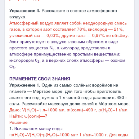
Упражнение 4.
Расскажите о составе атмосферного
воздуха.
Атмосферный воздух являет собой неоднородную смесь
газов, в которой азот составляет 78%, кислород ― 21%,
углекислый газ
―
0,03%, другие газы ― 0,97% по объёму.
Азот присутствует в воздухе главным образом в виде
простого вещества N
, а кислород представлен в
2
атмосфере преимущественно простыми веществами:
кислородом 0
, а в верхних слоях атмосферы — озоном
2
О
.
3
ПРИМЕНИТЕ СВОИ ЗНАНИЯ
Упражнение 1.
Один из самых солёных водоёмов на
планете — Мёртвое море. Для того чтобы приготовить
аналог его вод, нужно в 1 л чистой воды растворить 490 г
соли. Рассчитайте массовую долю солей в Мёртвом море.
Дано: V(H
O)=1 л=1000 мл, m(соли)=490 г, ρ(Н
О)=1 г/мл
2
2
Найти: ω(соли)—?
Решение
1.
Вычисляем массу воды.
m(Н
О)=V(H
O)•ρ(Н
О)=1000 мл• 1 г/мл=1000 г. Для воды
2
2
2