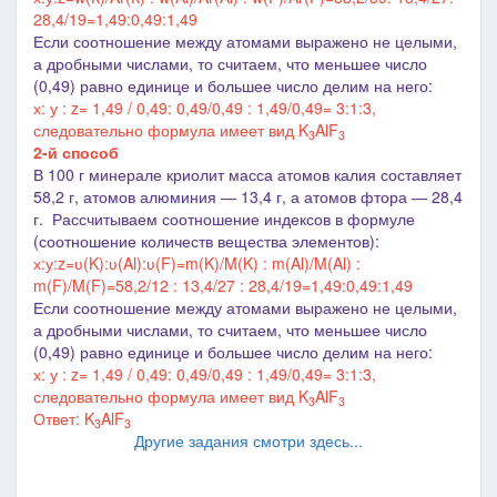
28,4/19=1,49:0,49:1,49
Если соотношение между атомами выражено не целыми,
а дробными числами, то считаем, что меньшее число
(0,49) равно единице и большее число делим на него:
х: у : z= 1,49 / 0,49: 0,49/0,49 : 1,49/0,49= 3:1:3,
следовательно формула имеет вид K
AlF
3
3
2-й способ
В 100 г минерале криолит масса атомов калия составляет
58,2 г, атомов алюминия ― 13,4 г, а атомов фтора
―
28,4
г. Рассчитываем соотношение индексов в формуле
(соотношение количеств вещества элементов):
х:у:z=ʋ(K):ʋ(Al):ʋ(F)=m(K)/M(K) : m(Al)/M(Al) :
m(F)/M(F)=58,2/12 : 13,4/27 : 28,4/19=1,49:0,49:1,49
Если соотношение между атомами выражено не целыми,
а дробными числами, то считаем, что меньшее число
(0,49) равно единице и большее число делим на него:
х: у : z= 1,49 / 0,49: 0,49/0,49 : 1,49/0,49= 3:1:3,
следовательно формула имеет вид K
AlF
3
3
Ответ: K
AlF
3
3
Другие задания смотри здесь...