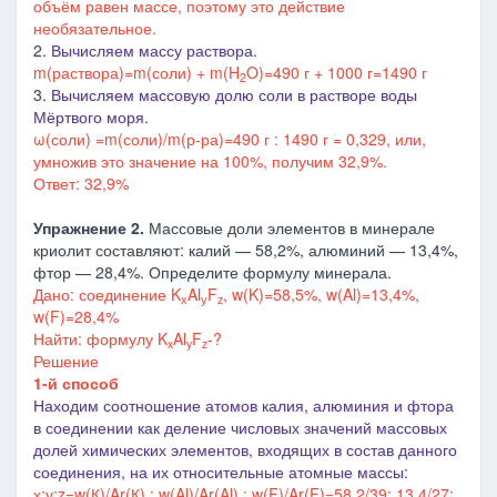
объём равен массе, поэтому это действие
необязательное.
2.
Вычисляем массу раствора.
m(раствора)=m(соли) + m(H
O)=490 г + 1000 г=1490 г
2
3.
Вычисляем массовую долю соли в растворе воды
Мёртвого моря.
ω(соли) =m(соли)/m(р-ра)=490 г : 1490 г = 0,329, или,
умножив это значение на 100%, получим 32,9%.
Ответ: 32,9%
Упражнение 2.
Массовые доли элементов в минерале
криолит составляют: калий — 58,2%, алюминий — 13,4%,
фтор — 28,4%. Определите формулу минерала.
Дано: соединение K
Al
F
, w(K)=58,5%, w(Al)=13,4%,
х
у
z
w(F)=28,4%
Найти: формулу K
Al
F
-?
x
y
z
Решение
1-й способ
Находим соотношение атомов калия, алюминия и фтора
в соединении как деление числовых значений массовых
долей химических элементов, входящих в состав данного
соединения, на их относительные атомные массы:
х:у:z=w(К)/Ar(К) : w(Al)/Ar(Al) : w(F)/Ar(F)=58,2/39: 13,4/27: