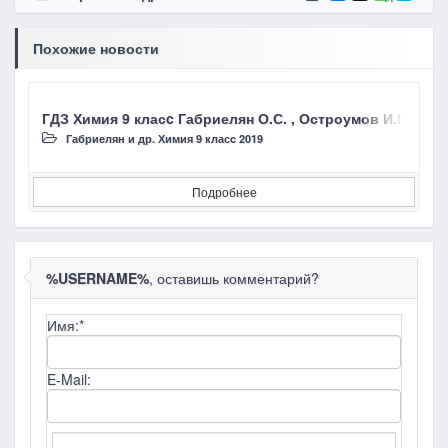
Похожие новости
ГДЗ Химия 9 класc Габриелян О.С. , Остроумов И.Г
Г
Габриелян и др. Химия 9 класc 2019
Подробнее
%USERNAME%
, оставишь комментарий?
Имя:
*
E-Mail: