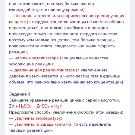
они сталкиваются, поэтому больше частиц
взаимодействуют в единицу времени)
;
― площадь контакта, или соприкосновения реагирующих
веществ
(в твердом веществе частицы не могут свободно
перемещаться, они только колеблются и реакция
происходит только на поверхности твердого вещества,
поэтому чем мельче вещество, тем больше площадь
поверхности контакта, следовательно выше скорость
реакции)
;
― наличие катализатора
(специальные вещества,
ускоряющие реакции)
;
― давление для реагентов-газов
(с увеличением
давления увеличивается и число частиц газа в единице
объёма, что равносильно увеличению его концентрации)
.
Задание 3
Запишите уравнение реакции цинка с серной кислотой.
Zn + H
SO
= ZnSO
+ H
↑
2
4
4
2
Предложите способы увеличения скорости этой реакции:
― увеличить температуру;
― увеличить площадь контакта,
то есть измельчить
твердый реагент цинк;