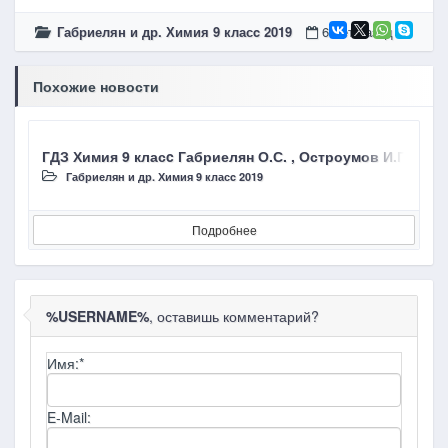
Габриелян и др. Химия 9 класc 2019
6 лет назад
Похожие новости
ГДЗ Химия 9 класc Габриелян О.С. , Остроумов И.Г.,
Г
Габриелян и др. Химия 9 класc 2019
Подробнее
%USERNAME%
, оставишь комментарий?
Имя:
*
E-Mail: