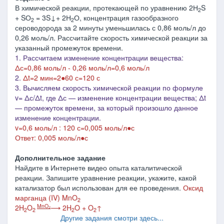
В химической реакции, протекающей по уравнению 2Н
S
2
+ SО
= 3S↓+ 2Н
О, концентрация газообразного
2
2
сероводорода за 2 минуты уменьшилась с 0,86 моль/л до
0,26 моль/л. Рассчитайте скорость химической реакции за
указанный промежуток времени.
1. Рассчитаем изменение концентрации вещества:
Δс=0,86 моль/л - 0,26 моль/л=0,6 моль/л
2.
Δt=2 мин=2●60 с=120 с
3. Вычисляем скорость химической реакции по формуле
v= Δс/Δt, где
Δ
с — изменение концентрации вещества;
Δ
t
— промежуток времени, за который произошло данное
изменение концентрации.
v=0,6 моль/л : 120 с=0,005 моль/л●с
Ответ: 0,005 моль/л●с
Дополнительное задание
Найдите в Интернете видео опыта каталитической
реакции. Запишите уравнение реакции, укажите, какой
катализатор был использован для ее проведения.
Оксид
марганца (IV) MnO
2
MnO₂
2H
O
⟶ 2H
O + O
↑
2
2
2
2
Другие задания смотри здесь...