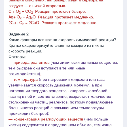
воздухе ― с низкой скоростью.
С + O
= CO
Реакция протекает быстро.
2
2
Ag+ O
= Ag
O Реакция протекает медленно.
2
2
2Cu+ O
= 2CuO Реакция протекает медленно.
2
Задание 2
Какие факторы влияют на скорость химической реакции?
Кратко охарактеризуйте влияние каждого из них на
скорость реакции.
Факторы:
― природа реагентов
(чем химически активные вещества,
тем быстрее они вступают в те или иные
взаимодействия)
;
― температура
(при нагревании жидкости или газа
увеличивается скорость движения молекул, а при
нагревании твердого вещества - скорость колебаний
частиц в ней и, соответственно, возрастает количество
столкновений частиц реагентов, поэтому подавляющее
большинство реакций с повышением температуры
происходит быстрее);
― концентрация реагирующих веществ
(чем больше
частиц содержится в определенном объеме, тем чаще