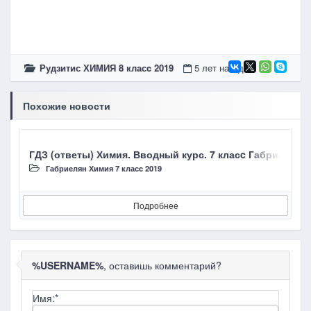
Рудзитис ХИМИЯ 8 класc 2019
5 лет назад
Похожие новости
ГДЗ (ответы) Химия. Вводный курс. 7 класc Габриелян О
Г
Габриелян Химия 7 класc 2019
Подробнее
%USERNAME%
, оставишь комментарий?
Имя:
*