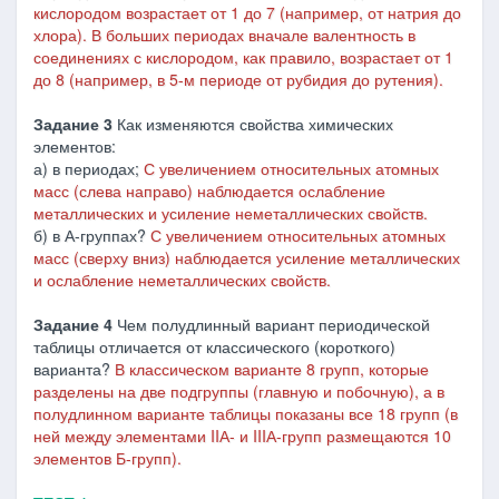
кислородом возрастает от 1 до 7 (например, от натрия до
хлора). В больших периодах вначале валентность в
соединениях с кислородом, как правило, возрастает от 1
до 8 (например, в 5-м периоде от рубидия до рутения).
Задание 3
Как изменяются свойства химических
элементов:
а) в периодах;
С увеличением относительных атомных
масс (слева направо) наблюдается ослабление
металлических и усиление неметаллических свойств.
б) в А-группах?
С увеличением относительных атомных
масс (сверху вниз) наблюдается усиление металлических
и ослабление неметаллических свойств.
Задание 4
Чем полудлинный вариант периодической
таблицы отличается от классического (короткого)
варианта?
В классическом варианте 8 групп, которые
разделены на две подгруппы (главную и побочную), а в
полудлинном варианте таблицы показаны все 18 групп (в
ней между элементами IIА- и IIIА-групп размещаются 10
элементов Б-групп).