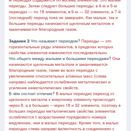
периоды. Затем следуют большие периоды: в 4-м и 5-м
периодах
―
по 18 элементов, в 6-м
―
32 элемента, а 7-й
(последний) период пока не завершён. Как малые, так и
большие периоды начинаются щелочным металлом и
заканчиваются благородным газом.
Задание 2
Что называют периодом?
Периоды
―
это
горизонтальные ряды элементов, в пределах которых
свойства элементов изменяются последовательно.
Что общего между малыми и большими периодами?
Они
начинаются щелочным металлом и заканчиваются
благородным газом, также во всех периодах с
увеличением относительных атомных масс (слева
направо) наблюдается ослабление металлических и
усиление неметаллических свойств.
В чём состоит отличие?
В малых периодах переход от
щелочного металла к инертному элементу происходит
через 8, а в больших – через 18 и 32 элемента, поэтому в
больших периодах металлические свойства элементов
ослабляются с возрастанием порядкового номера
медленнее, чем в малых периодах. Кроме того, в малых
периодах слева направо валентность в соединениях с