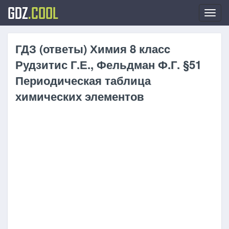
GDZ
.COOL
Toggl
navig
ГДЗ (ответы) Химия 8 класc
Рудзитис Г.Е., Фельдман Ф.Г. §51
Периодическая таблица
химических элементов