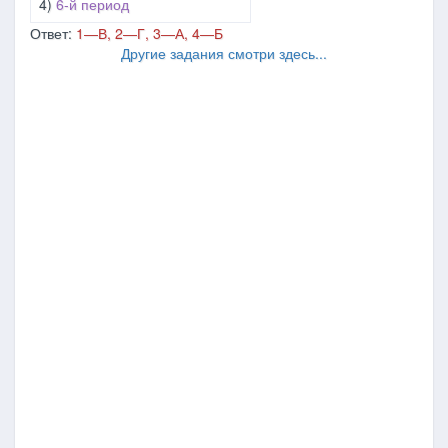
4)
6-й период
Ответ:
1―В, 2―Г, 3―А, 4―Б
Другие задания смотри здесь...