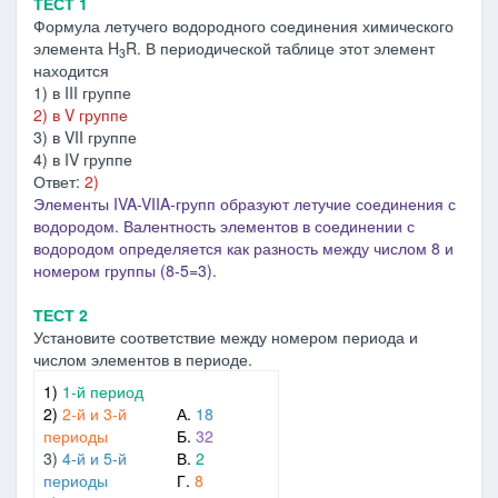
ТЕСТ 1
Формула летучего водородного соединения химического
элемента H
R. В периодической таблице этот элемент
3
находится
1) в III группе
2) в V группе
3) в VII группе
4) в IV группе
Ответ:
2)
Элементы IVA-VIIA-групп образуют летучие соединения с
водородом. Валентность элементов в соединении с
водородом определяется как разность между числом 8 и
номером группы (8-5=3).
ТЕСТ 2
Установите соответствие между номером периода и
числом элементов в периоде.
1)
1-й период
2)
2-й и 3-й
А.
18
периоды
Б.
32
3)
4-й и 5-й
В.
2
периоды
Г.
8