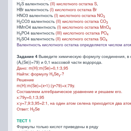
H
S валентность
(II) кислотного остатка
S
,
2
HBr валентность
(I) кислотного остатка Br
HNO3 валентность
(I)
кислотного остатка
NO
3
H
CO3 валентность
(II)
кислотного остатка
CO
2
3
HMnO4 валентность
(I)
кислотного остатка
MnO
4
H
PO4 валентность
(III)
кислотного остатка
PO
3
4
H
SO4 валентность
(II)
кислотного остатка
SO
2
4
Валентность кислотного остатка определяется числом ато
Задание 4
Выведите химическую формулу соединения, в со
(A
(Se))=79) и 0,1 массовой части водорода.
r
Дано: m(H):m(Se)=0,1:3,95
Найти: формулу H
Se
-?
x
y
Решение
m(H):m(Se)=(x
•1
):(y
•79
)=x:79y.
Составляем алгебраическое уравнение и решаем его.
х:79у=0,1:3,95
х:у=7,9:3,95=2:1, на один атом селена приходится два а
Ответ: H
Se
2
ТЕСТ 1
Формулы только кислот приведены в ряду