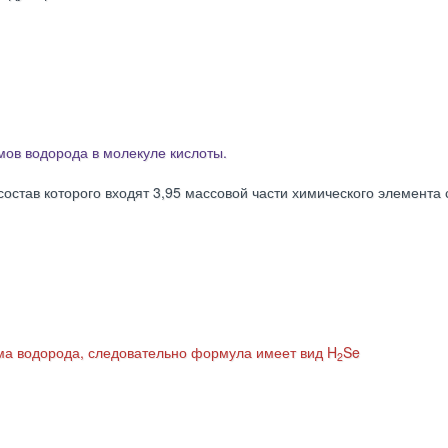
мов водорода в молекуле кислоты.
став которого входят 3,95 массовой части химического элемента
тома водорода, следовательно формула имеет вид H
Se
2