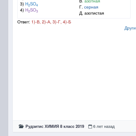
В
. азотная
3)
H
SO
2
4
Г.
серная
4)
H
SO
2
3
Д. азотистая
Ответ:
1)-В, 2)-А, 3)-Г, 4)-Б
Други
Рудзитис ХИМИЯ 8 класc 2019
6 лет назад