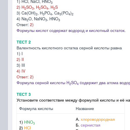
1) HCl, NaCl, HNO
3
2) H
SO
, H
SO
, H
S
2
3
2
4
2
3) Ca(OH)
, H
PO
, Ca
(PO
)
2
3
4
3
4
2
4) Na
O, NaNO
, HNO
2
3
3
Ответ:
2)
Формулы кислот содержат водород и кислотный остаток.
ТЕСТ 2
Валентность кислотного остатка серной кислоты равна
1) I
2) II
3) III
4) IV
Ответ: 2
)
Формула серной кислоты H
SO
cодержит два атома водор
2
4
ТЕСТ 3
Установите соответствие между формулой кислоты и её н
Формула кислоты
Название
А.
хлороводородная
1)
HNO
3
Б.
сернистая
2)
HCl