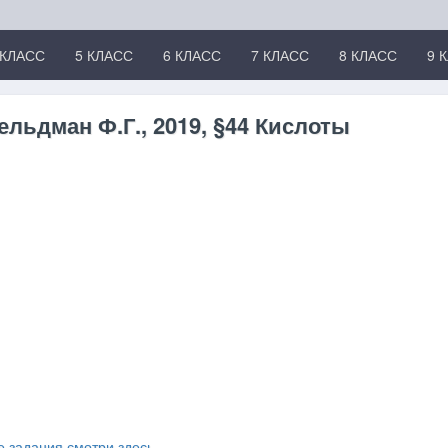
 КЛАСС
5 КЛАСС
6 КЛАСС
7 КЛАСС
8 КЛАСС
9 
ельдман Ф.Г., 2019, §44 Кислоты
е задания смотри здесь...