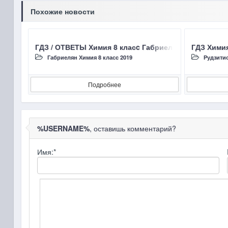
Похожие новости
ГДЗ / ОТВЕТЫ Химия 8 класc Габриелян О.С. §22 Со
ГДЗ Химия
Габриелян Химия 8 класc 2019
Рудзити
Подробнее
%USERNAME%
, оставишь комментарий?
Имя:
*