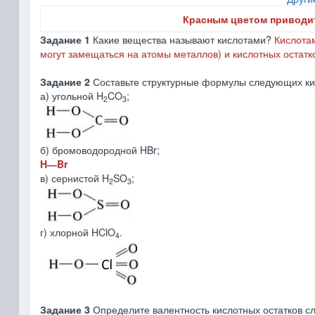
Красным цветом приводи
Задание
1
Какие вещества называют кислотами?
Кислота
могут замещаться на атомы металлов) и кислотных остатк
Задание 2
Составьте структурные формулы следующих ки
а) угольной H
CO
;
2
3
б) бромоводородной HBr;
H―Br
в) сернистой H
SO
;
2
3
г) хлорной HClO
.
4
Задание 3
Определите валентность кислотных остатков с