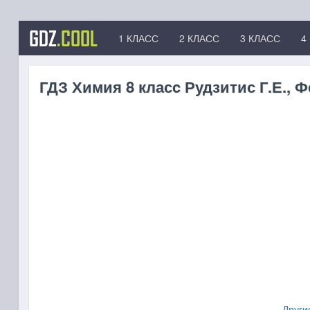
GDZ
.COOL
1 КЛАСС
2 КЛАСС
3 КЛАСС
4
ГДЗ Химия 8 класc Рудзитис Г.Е., Ф
Други