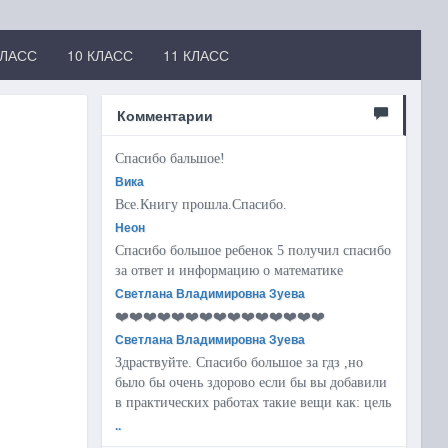
КЛАСС
10 КЛАСС
11 КЛАСС
Комментарии
Спасибо бальшое!
Вика
Все.Книгу прошла.Спасибо.
Неон
Спасибо большое ребенок 5 получил спасибо
за ответ и информацию о математике
Светлана Владимировна Зуева
❤️❤️❤️❤️❤️❤️❤️❤️❤️❤️❤️❤️❤️❤️❤️
Светлана Владимировна Зуева
Здраствуйте. Спасибо большое за гдз ,но
было бы очень здорово если бы вы добавили
в практических работах такие вещи как: цель
..