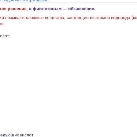
тся решение
,
а фиолетовым ― объяснение.
ми называют сложные вещества, состоящие из атомов водорода (к
ов.
слот:
ледующих кислот: