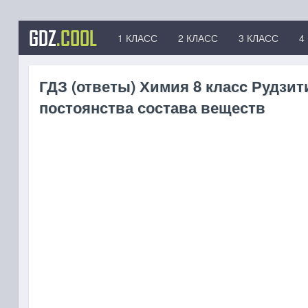
GDZ
.COOL
1 КЛАСС
2 КЛАСС
3 КЛАСС
4
ГДЗ (ответы) Химия 8 класc Рудзити
постоянства состава веществ