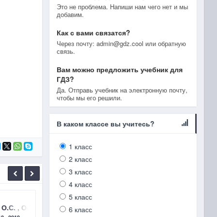
Это не проблема. Напиши нам чего нет и мы
добавим.
Как с вами связатся?
Через почту: admin@gdz.cool или обратную
связь.
Вам можно предложить учебник для
ГДЗ?
Да. Отправь учебник на электронную почту,
чтобы мы его решили.
В каком классе вы учитесь?
1 класс
2 класс
3 класс
4 класс
5 класс
остые и сложные вещества
 О.С. , Остроумов И.Г., Сладков С.А. 2019 §11 ТИПЫ ХИМИЧЕ
ГДЗ Химия 8 класc Габриелян О.С. , Остроумов 
ГДЗ Х
6 класс