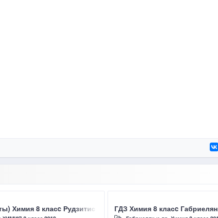
 Ф.Г., 2019, §10 Химические элементы
ты) Химия 8 класc Рудзитис Г.Е., Фельдман Ф.Г., 2019, §9 Пр
ГДЗ Химия 8 класc Габриелян