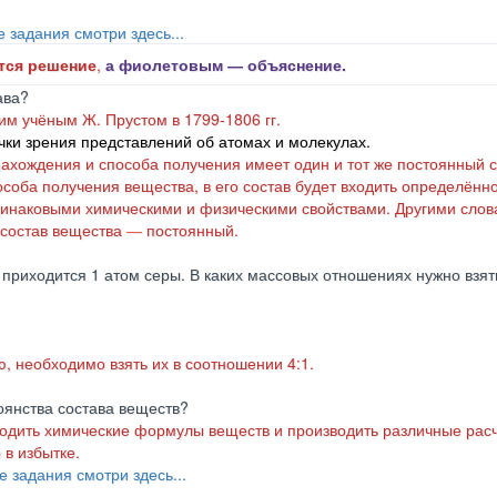
е задания смотри здесь...
тся решение
,
а фиолетовым ― объяснение.
тава?
им учёным Ж. Прустом в 1799-1806 гг.
чки зрения представлений об атомах и молекулах.
ахождения и способа получения имеет один и тот же постоянный с
пособа получения вещества, в его состав будет входить определённ
динаковыми химическими и физическими свойствами. Другими слов
 состав вещества
―
постоянный.
 приходится 1 атом серы. В каких массовых отношениях нужно взят
ю, необходимо взять их в соотношении 4:1.
оянства состава веществ?
водить химические формулы веществ и производить различные рас
 в избытке.
е задания смотри здесь...