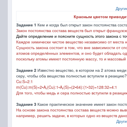
Други
Красным цветом приводи
Задание 1
Кем и когда был открыт закон постоянства сос
Закон постоянства состава веществ был открыт французск
Дайте определение и поясните сущность этого закона с то
Каждое химически чистое вещество независимо от места н
Сущность закона состоит в том, что вне зависимости от с
атомов определённых элементов, и оно будет обладать о
поскольку атомы имеют постоянную массу, то и массовый
Задание 2
Известно вещество, в котором на 2 атома меди
серу, чтобы оба вещества полностью вступили в реакцию?
Cu:S=2:1
m(Cu):m(S)=2•A
(Cu):1
•
A
(S)=(2•64):(1
•
32)=128:32=4:1
r
r
Для того, чтобы медь и сера полностью вступили в реакци
Задание 3
Какое практическое значение имеет закон пост
На основе закона постоянства состава веществ можно вы
например, решить задачи, в которых одно из веществ дано
Други