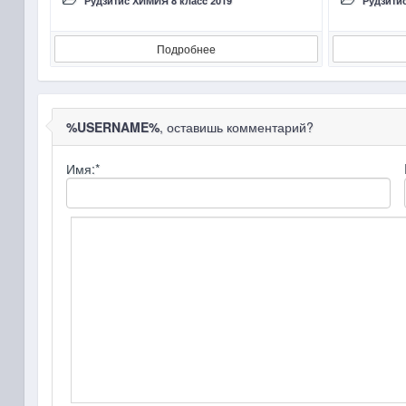
Рудзитис ХИМИЯ 8 класc 2019
Рудзити
Подробнее
%USERNAME%
, оставишь комментарий?
Имя:
*