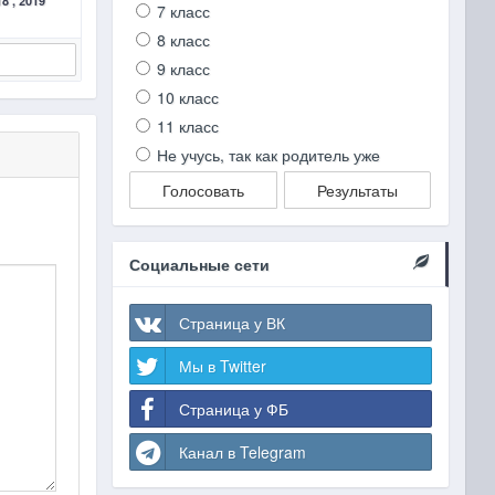
8 , 2019
Габриелян и др. Химия 8 класc 2018 , 2019
Габ
7 класс
8 класс
Подробнее
9 класс
10 класс
11 класс
Не учусь, так как родитель уже
Голосовать
Результаты
Социальные сети
Страница у ВК
Мы в Twitter
Страница у ФБ
Канал в Telegram