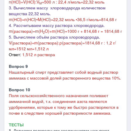
n(НСl)=V(НСl):V
=500 л : 22,4 л/моль=22,32 моль
M
3. Вычисляем массу хлороводарода количеством
вещества 22,32 моль.
m(
НСl
)=n(
НСl
)•M(
НСl
)=22,32 моль •36,5 г/моль=814,68 г
4. Рассчитываем массу раствора хлороводорода.
m(раствора)=m(H
O)+m(
НСl
)=1000 г + 814,68 г = 1814,68 г
2
5. Вычисляем объём раствора хлороводорода.
V(раствора)=m(раствора):
ρ(раствора)
=1814,68 г : 1,2 г/
мл=1512 мл=1,512 л
Ответ:
1,512 л раствора
Вопрос 9
Нашатырный спирт представляет собой водный раствор
аммиака с массовой долей растворенного вещества 10%.
Вопрос 10
Поля сельскохозяйственного назначения поливают
аммиачной водой, т.к. соединения азота являются
удобрениями, которые к тому же быстро растворяются в
почве в следствие хорошей растворимости аммиака.
ТЕСТЫ
1.
Летучими водородными соединениями называют