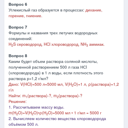
Вопрос 6
Углекислый газ образуется в процессах:
дихание,
горение, гниение.
Вопрос 7
Формулы и названия трех летучих водородных
соединений:
H
S сероводород, HCl хлороводород, NH
аммиак.
2
3
Вопрос 8
Каким будет объем раствора соляной кислоты,
полученной растворением 500 л газа НСl
(хлороводорода) в 1 л воды, если плотность этого
раствора р=1,2 г/мл?
Дано: V(HCl)=500 л=5000 мл, V(H
O)=1 л,
ρ(раствора)=1,2
2
г/
л
Найти: m
(раствора)-?, m
(раствора)-?
1
2
Решение:
1. Рассчитываем массу воды.
m(H
O)=V(H
O)•ρ(H
O)=5000 мл • 1 г/мл = 5000 г
2
2
2
2. Вычисляем количество вещества хлороводорода
объёмом 500 л.