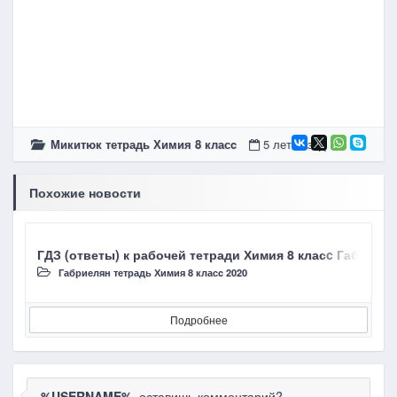
Микитюк тетрадь Химия 8 класc
5 лет назад
Похожие новости
ГДЗ (ответы) к рабочей тетради Химия 8 класc Габриел
Г
Габриелян тетрадь Химия 8 класc 2020
Подробнее
%USERNAME%
, оставишь комментарий?