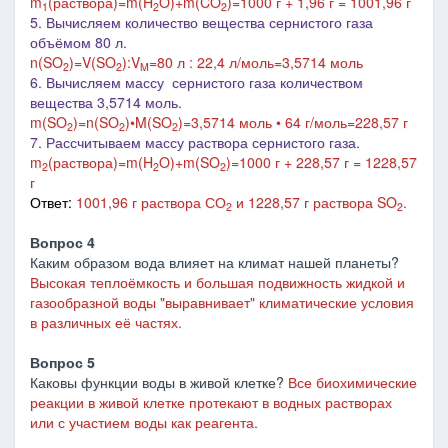
m
(раствора)=m(H
O)+m(CO
)=1000 г + 1,96 г = 1001,96 г
1
2
2
5. Вычисляем количество вещества сернистого газа
объёмом 80 л.
n(SO
)=V(SO
):V
=80 л : 22,4 л/моль=3,5714 моль
2
2
M
6. Вычисляем массу сернистого газа количеством
вещества 3,5714 моль.
m(SO
)=n(SO
)•M(SO
)=3,5714 моль • 64 г/моль=228,57 г
2
2
2
7. Рассчитываем массу раствора сернистого газа.
m
(раствора)=m(H
O)+m(SO
)=1000 г + 228,57 г = 1228,57
2
2
2
г
Ответ:
1001,96 г раствора СО
и 1228,57 г раствора SO
.
2
2
Вопрос 4
Каким образом вода влияет на климат нашей планеты?
Высокая теплоёмкость и большая подвижность жидкой и
газообразной воды "выравнивает" климатические условия
в различных её частях.
Вопрос 5
Каковы функции воды в живой клетке?
Все биохимические
реакции в живой клетке протекают в водных растворах
или с участием воды как реагента.