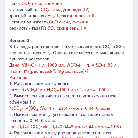
песок
SiO
оксид кремния
2
углекислый газ
CO
оксид углерода (IV)
2
красный железняк
Fe
O
оксид железа (III)
2
3
негашеная известь
CaO оксид кальция
сернистый газ (IV)
SO
оксид серы
(IV)
2
Вопрос 3
В 1 л воды растворяется 1 л углекислого газа СO
и 80 л
2
сернистого газа SO
. Определите массы получающихся
2
при этом растворов.
Дано: V(H
O)=1 л=1000 мл, V(CO
)=1 л, V(SO
)=80 л
2
2
2
Найти: m
(раствора)-?, m
(раствора)-?
1
2
Решение:
1. Рассчитываем массу воды.
m(H
O)=V(H
O)•ρ(H
O)=1000 мл • 1 г/мл = 1000 г
2
2
2
2. Вычисляем количество вещества углекислого газа
объёмом 1 л.
n(CO
)=V(CO
):V
=1 л : 22,4 л/моль=0,0446 моль
2
2
M
3. Вычисляем массу углекислого газа количеством
вещества 0,0446 моль.
m(CO
)=n(CO
)•M(CO
)=0,0446 моль • 44 г/моль=1,96 г
2
2
2
4. Рассчитываем массу раствора углекислого газа.