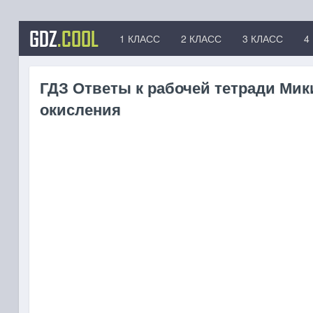
GDZ
.COOL
1 КЛАСС
2 КЛАСС
3 КЛАСС
4
ГДЗ Ответы к рабочей тетради Мики
окисления