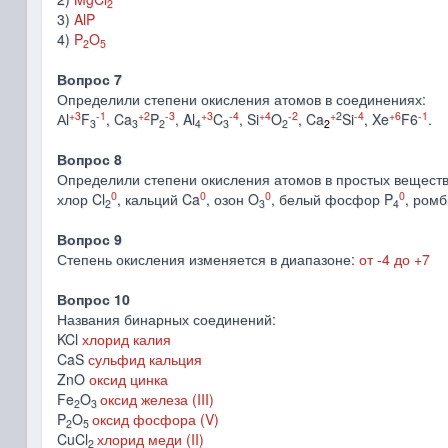
2
3)
AlP
4)
P
O
2
5
Вопрос 7
Определили степени окисления атомов в соединениях:
+3
-1
+2
-3
+3
-4
+4
-2
+
2
-4
+6
-1
Аl
F
, Ca
P
, Al
C
, Si
O
, Ca
Si
, Xe
F6
.
3
3
2
4
3
2
2
Вопрос 8
Определили степени окисления атомов в простых веществ
0
0
0
0
хлор Cl
, кальций Ca
, озон O
, белый фосфор P
, ромб
2
3
4
Вопрос 9
Степень окисления изменяется в диапазоне:
от -4 до +7
Вопрос 10
Названия бинарных соединений:
KCl
хлорид калия
CaS
сульфид кальция
ZnO
оксид цинка
Fe
O
оксид железа (III)
2
3
P
O
оксид фосфора (V)
2
5
CuCl
хлорид меди (II)
2