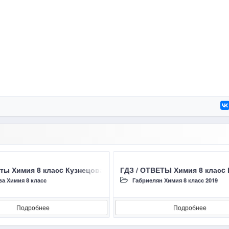
ень окисления
еты Химия 8 класc Кузнецова Н.Е. §49 Окислительно-восстан
ГДЗ / ОТВЕТЫ Химия 8 класc 
ва Химия 8 класc
Габриелян Химия 8 класc 2019
Подробнее
Подробнее