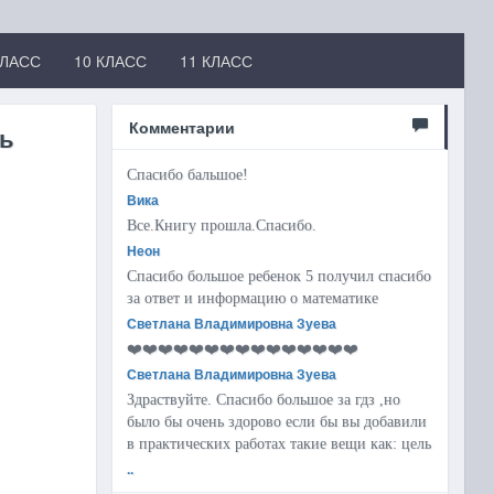
КЛАСС
10 КЛАСС
11 КЛАСС
Комментарии
нь
Спасибо бальшое!
Вика
Все.Книгу прошла.Спасибо.
Неон
Спасибо большое ребенок 5 получил спасибо
за ответ и информацию о математике
Светлана Владимировна Зуева
❤️❤️❤️❤️❤️❤️❤️❤️❤️❤️❤️❤️❤️❤️❤️
Светлана Владимировна Зуева
Здраствуйте. Спасибо большое за гдз ,но
было бы очень здорово если бы вы добавили
в практических работах такие вещи как: цель
..