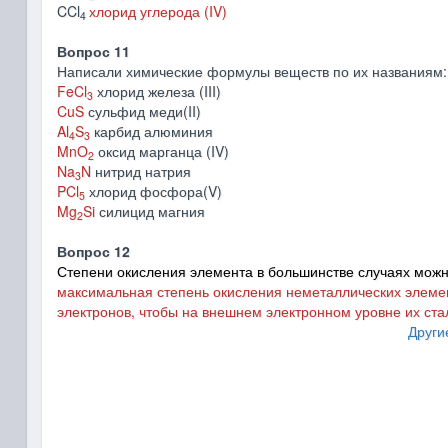
CCl
хлорид углерода (IV)
4
Вопрос 11
Написали химические формулы веществ по их названиям:
FeCl
хлорид железа (III)
3
CuS
сульфид меди(II)
Al
S
карбид алюминия
4
3
MnO
оксид марганца (IV)
2
Na
N
нитрид натрия
3
PCl
хлорид фосфора(V)
5
Mg
Si
силицид магния
2
Вопрос 12
Степени окисления элемента в большинстве случаях мож
максимальная степень окисления неметаллических элеме
электронов, чтобы на внешнем электронном уровне их стал
Други