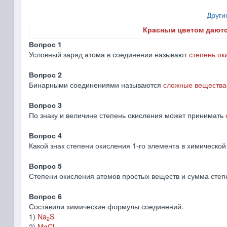
Други
Красным цветом даютс
Вопрос 1
Условный заряд атома в соединении называют
степень ок
Вопрос 2
Бинарными соединениями называются
сложные вещества,
Вопрос 3
По знаку и величине степень окисления может принимать
Вопрос 4
Какой знак степени окисления 1-го элемента в химичес
Вопрос 5
Степени окисления атомов простых веществ и сумма степ
Вопрос 6
Составили химические формулы соединений.
1)
Na
S
2
2)
MgCl