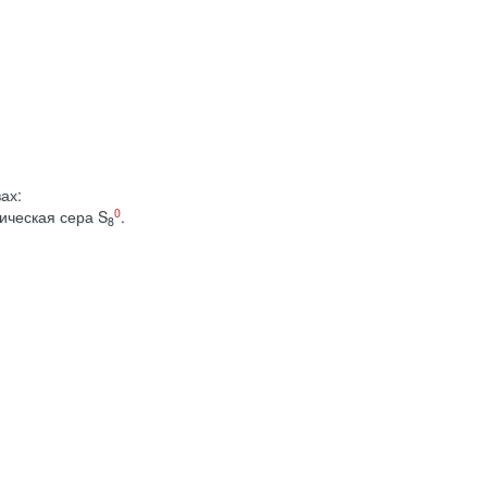
ах:
0
ическая сера S
.
8