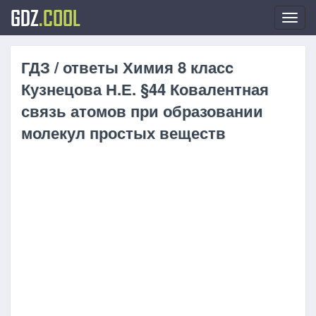
GDZ
.COOL
Toggl
navig
ГДЗ / ответы Химия 8 класc
Кузнецова Н.Е. §44 Ковалентная
связь атомов при образовании
молекул простых веществ