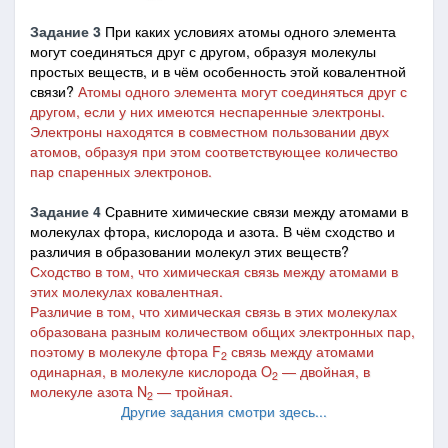
Задание 3
При каких условиях атомы одного элемента
могут соединяться друг с другом, образуя молекулы
простых веществ, и в чём особенность этой ковалентной
связи?
Атомы одного элемента могут соединяться друг с
другом, если у них имеются неспаренные электроны.
Электроны находятся в совместном пользовании двух
атомов, образуя при этом соответствующее количество
пар спаренных электронов.
Задание 4
Сравните химические связи между атомами в
молекулах фтора, кислорода и азота. В чём сходство и
различия в образовании молекул этих веществ?
Сходство в том, что химическая связь между атомами в
этих молекулах ковалентная.
Различие в том, что химическая связь в этих молекулах
образована разным количеством общих электронных пар,
поэтому в молекуле фтора F
связь между атомами
2
одинарная, в молекуле кислорода O
― двойная, в
2
молекуле азота N
― тройная.
2
Другие задания смотри здесь...