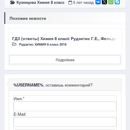
Кузнецова Химия 8 класc
5 лет назад
Похожие новости
ГДЗ (ответы) Химия 8 класc Рудзитис Г.Е., Фельдман Ф.
Г
Рудзитис ХИМИЯ 8 класc 2019
Подробнее
%USERNAME%
, оставишь комментарий?
Имя:
*
E-Mail: