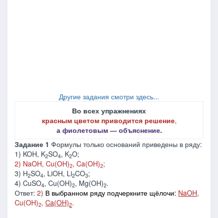
Другие задания смотри здесь...
Во всех упражнениях
красным цветом приводится решение
,
а фиолетовым ― объяснение.
Задание 1
Формулы только оснований приведены в ряду:
1) KOH, K
SO
, K
O;
2
4
2
2) NaOH, Cu(OH)
, Ca(OH)
;
2
2
3) H
SO
, LiOH, Li
CO
;
2
4
2
3
4) CuSO
, Cu(OH)
, Mg(OH)
.
4
2
2
Ответ:
2)
В выбранном ряду подчеркните щёлочи:
NaOH
,
Cu(OH)
,
Ca(OH)
.
2
2