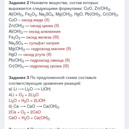
Задание 2
Назовите вещества, состав которых
выражается следующими формулами: CuO, Zn(OH)
,
2
Al(OH)
, Fe
O
, Na
SO
, Mg(OH)
, HgO, Pb(OH)
, Cr(OH)
.
3
2
3
2
4
2
2
3
CuO –
оксид меди (II)
Zn(OH)
―
оксид цинка (II)
2
Al(OH)
―
оксид алюминия
3
Fe
O
―
оксид железа (III)
2
3
Na
SO
―
сульфат натрия
2
4
Mg(OH)
―
гидроксид магния (II)
2
HgO
―
оксид ртути (II)
Pb(OH)
―
гидроксид свинца (II)
2
Cr(OH)
―
гидроксид хрома (III)
3
Задание 3
По предложенной схеме составьте
соответствующие уравнения реакций:
a) Li ⟶ Li
O ⟶ LiOH;
2
4Li + O
= 2Li
O
2
2
Li
O + H
O = 2LiOH
2
2
б) Ca ⟶ CaO ⟶ Ca(OH)
.
2
2Ca + O
= 2CaO
2
CaO + H
O = Ca(OH)
2
2