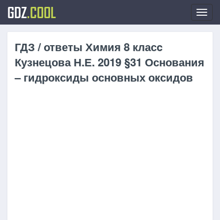
GDZ
.COOL
Toggl
navig
ГДЗ / ответы Химия 8 класc
Кузнецова Н.Е. 2019 §31 Основания
– гидроксиды основных оксидов