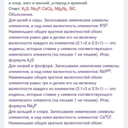
и хлор, азот и магний, углерод и кремний.
Ответ:
K
S, Na
P, CaCl
, Mg
N
, SiC.
2
3
2
3
2
Объяснение.
Для калий и серы. Записываем химические символы
I
II
элементов, а над ними валентность элементов: K
S
.
Наименьшее общее кратное валентностей обоих
элементов равно два и делим его на величину
валентности каждого из элементов (2:1=2 и 2:2=1) ― это
индексы, которые ставим у символа соответствующего
химического элемента (на письме 1 не пишем). Итак,
формула К
S
2
Для натрий и фосфорa. Записываем химические символы
I
III
элементов, а над ними валентность элементов: Na
P
.
Наименьшее общее кратное валентностей обоих
элементов равно три и делим его на величину
валентности каждого из элементов (3:1=3 и 3:3=1) ― это
индексы, которые ставим у символа соответствующего
химического элемента (на письме 1 не пишем). Итак,
формула Na
P
3
Для кальций и хлорa. Записываем химические символы
II
I
элементов, а над ними валентность элементов: Ca
Cl
.
Наименьшее общее кратное валентностей обоих