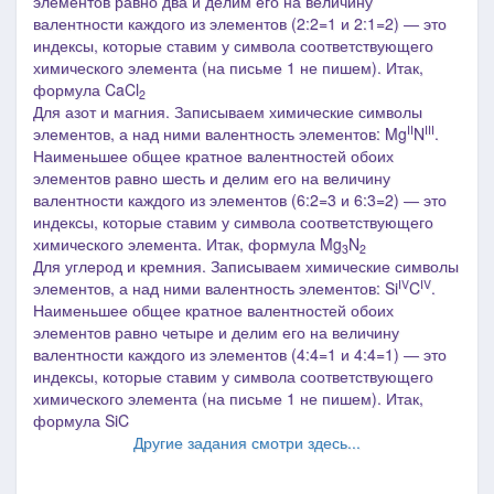
элементов равно два и делим его на величину
валентности каждого из элементов (2:2=1 и 2:1=2) ― это
индексы, которые ставим у символа соответствующего
химического элемента
(на письме 1 не пишем)
. Итак,
формула CaCl
2
Для азот и магния. Записываем химические символы
II
III
элементов, а над ними валентность элементов: Mg
N
.
Наименьшее общее кратное валентностей обоих
элементов равно шесть и делим его на величину
валентности каждого из элементов (6:2=3 и 6:3=2) ― это
индексы, которые ставим у символа соответствующего
химического элемента. Итак, формула Mg
N
3
2
Для углерод и кремния. Записываем химические символы
IV
IV
элементов, а над ними валентность элементов: Si
C
.
Наименьшее общее кратное валентностей обоих
элементов равно четыре и делим его на величину
валентности каждого из элементов (4:4=1 и 4:4=1) ― это
индексы, которые ставим у символа соответствующего
химического элемента
(на письме 1 не пишем)
. Итак,
формула SiC
Другие задания смотри здесь...