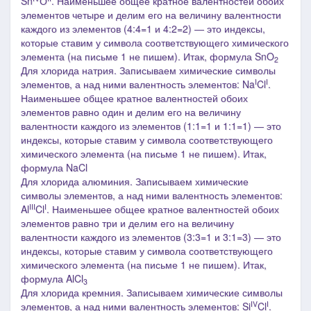
Sn
О
. Наименьшее общее кратное валентностей обоих
элементов четыре и делим его на величину валентности
каждого из элементов (4:4=1 и 4:2=2) ― это индексы,
которые ставим у символа соответствующего химического
элемента (на письме 1 не пишем). Итак, формула SnO
2
Для хлорида натрия. Записываем химические символы
I
I
элементов, а над ними валентность элементов: Na
Cl
.
Наименьшее общее кратное валентностей обоих
элементов равно один и делим его на величину
валентности каждого из элементов (1:1=1 и 1:1=1) ― это
индексы, которые ставим у символа соответствующего
химического элемента (на письме 1 не пишем). Итак,
формула NaCl
Для хлорида алюминия. Записываем химические
символы элементов, а над ними валентность элементов:
III
I
Al
Cl
. Наименьшее общее кратное валентностей обоих
элементов равно три и делим его на величину
валентности каждого из элементов (3:3=1 и 3:1=3) ― это
индексы, которые ставим у символа соответствующего
химического элемента (на письме 1 не пишем). Итак,
формула AlCl
3
Для хлорида кремния. Записываем химические символы
IV
I
элементов, а над ними валентность элементов: Si
Cl
.