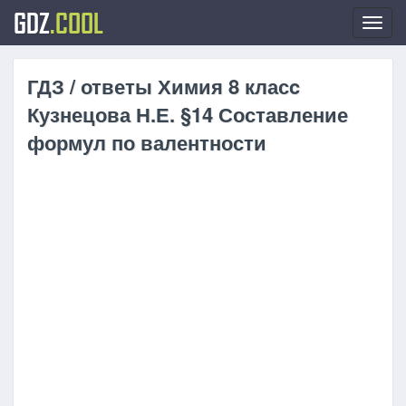
GDZ
.COOL
Toggl
navig
ГДЗ / ответы Химия 8 класc
Кузнецова Н.Е. §14 Составление
формул по валентности