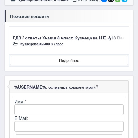
Похожие новости
ГДЗ / ответы Химия 8 класc Кузнецова Н.Е. §13 Валент
Г
Кузнецова Химия 8 класc
Подробнее
%USERNAME%
, оставишь комментарий?
Имя:
*
E-Mail: