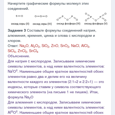
Начертите графические формулы молекул этих
соединений.
Задание 3
Составьте формулы соединений натрия,
алюминия, кремния, цинка и олова с кислородом и
хлором.
Ответ:
Na
O,
Al
O
,
SiO
,
ZnO,
SnO
,
NaCl, AlCl
,
2
2
3
2
2
3
SiCl
, ZnCl
, SnCl
4
2
4
Объяснение.
Для натрия c кислородом. Записываем химические
символы элементов, а над ними валентность элементов:
I
II
Na
О
. Наименьшее общее кратное валентностей обоих
элементов равно два и делим его на величину
валентности каждого из элементов (2:1=2 и 2:2=1) ― это
индексы, которые ставим у символа соответствующего
химического элемента (на письме 1 не пишем). Итак,
формула Na
О
2
Для алюминия с кислородом. Записываем химические
символы элементов, а над ними валентность элементов:
III
II
Al
О
. Наименьшее общее кратное валентностей обоих