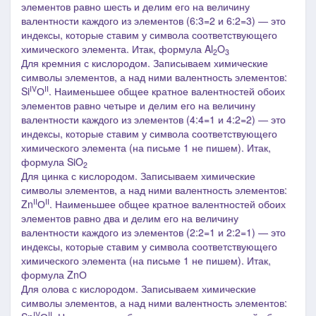
элементов равно шесть и делим его на величину
валентности каждого из элементов (6:3=2 и 6:2=3) ― это
индексы, которые ставим у символа соответствующего
химического элемента. Итак, формула Al
O
2
3
Для кремния с кислородом. Записываем химические
символы элементов, а над ними валентность элементов:
IV
II
Si
О
. Наименьшее общее кратное валентностей обоих
элементов равно четыре и делим его на величину
валентности каждого из элементов (4:4=1 и 4:2=2) ― это
индексы, которые ставим у символа соответствующего
химического элемента (на письме 1 не пишем). Итак,
формула SiO
2
Для цинка с кислородом. Записываем химические
символы элементов, а над ними валентность элементов:
II
II
Zn
О
. Наименьшее общее кратное валентностей обоих
элементов равно два и делим его на величину
валентности каждого из элементов (2:2=1 и 2:2=1) ― это
индексы, которые ставим у символа соответствующего
химического элемента (на письме 1 не пишем). Итак,
формула ZnО
Для олова с кислородом. Записываем химические
символы элементов, а над ними валентность элементов:
IV
II