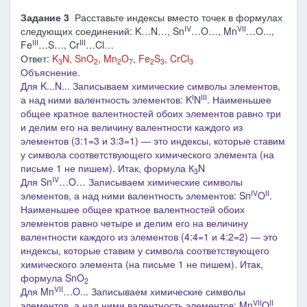
Задание 3
Расставьте индексы вместо точек в формулах
IV
VII
следующих соединений: K…N…, Sn
…O…, Mn
…O...,
III
III
Fe
…S…, Cr
…Cl…
Ответ:
K
N, SnO
, Mn
O
, Fe
S
, CrCl
3
2
2
7
2
3
3
Объяснение.
Для K...N... Записываем химические символы элементов,
I
III
а над ними валентность элементов: K
N
. Наименьшее
общее кратное валентностей обоих элементов равно три
и делим его на величину валентности каждого из
элементов (3:1=3 и 3:3=1) ― это индексы, которые ставим
у символа соответствующего химического элемента (на
письме 1 не пишем). Итак, формула К
N
3
IV
Для Sn
…O… Записываем химические символы
IV
II
элементов, а над ними валентность элементов: Sn
O
.
Наименьшее общее кратное валентностей обоих
элементов равно четыре и делим его на величину
валентности каждого из элементов (4:4=1 и 4:2=2) ― это
индексы, которые ставим у символа соответствующего
химического элемента (на письме 1 не пишем). Итак,
формула SnO
2
VII
Для Mn
…O... Записываем химические символы
VII
II
элементов, а над ними валентность элементов: Mn
O
.