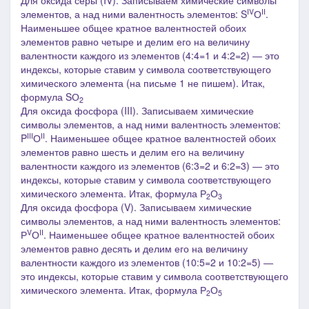
Для оксида серы (IV). Записываем химические символы
IV
II
элементов, а над ними валентность элементов: S
О
.
Наименьшее общее кратное валентностей обоих
элементов равно четыре и делим его на величину
валентности каждого из элементов (4:4=1 и 4:2=2) ― это
индексы, которые ставим у символа соответствующего
химического элемента (на письме 1 не пишем). Итак,
формула SО
2
Для оксида фосфора (III). Записываем химические
символы элементов, а над ними валентность элементов:
I
II
II
P
О
. Наименьшее общее кратное валентностей обоих
элементов равно шесть и делим его на величину
валентности каждого из элементов (6:3=2 и 6:2=3) ― это
индексы, которые ставим у символа соответствующего
химического элемента. Итак, формула Р
О
2
3
Для
оксида фосфора (V)
. Записываем химические
символы элементов, а над ними валентность элементов:
V
II
Р
О
. Наименьшее общее кратное валентностей обоих
элементов равно десять и делим его на величину
валентности каждого из элементов (10:5=2 и 10:2=5) ―
это индексы, которые ставим у символа соответствующего
химического элемента. Итак, формула Р
О
2
5