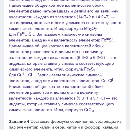
Наименьшее общее кратное валентностей обоих
элементов равно четырнадцать и делим его на величину
валентности каждого из элементов (14:7=2 и 14:2=7) ―
это индексы, которые ставим у символа соответствующего
химического элемента. Итак, формула Mn
O
2
7
III
Для Fe
…S… Записываем химические символы
III
II
элементов, а над ними валентность элементов: Fe
S
.
Наименьшее общее кратное валентностей обоих
элементов равно шесть и делим его на величину
валентности каждого из элементов (6:3=2 и 6:2=3) ― это
индексы, которые ставим у символа соответствующего
химического элемента. Итак, формула Fe
S
2
3
III
Для Cr
…Cl… Записываем химические символы
III
I
элементов, а над ними валентность элементов: Cr
Cl
.
Наименьшее общее кратное валентностей обоих
элементов равно три и делим его на величину
валентности каждого из элементов (3:3=1 и 3:1=3) ― это
индексы, которые ставим у символа соответствующего
химического элемента. Итак, формула CrCl
3
Задание 4
Составьте формулы соединений, состоящих из
пар элементов: калий и сера, натрий и фосфор, кальций