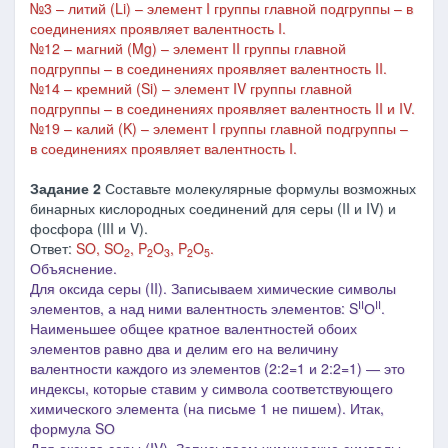
№3 – литий (Li) – элемент I группы главной подгруппы – в
соединениях проявляет валентность I.
№12 – магний (Mg) – элемент II группы главной
подгруппы – в соединениях проявляет валентность II.
№14 – кремний (Si) – элемент IV группы главной
подгруппы – в соединениях проявляет валентность II и IV.
№19 – калий (K) – элемент I группы главной подгруппы –
в соединениях проявляет валентность I.
Задание 2
Составьте молекулярные формулы возможных
бинарных кислородных соединений для серы (II и IV) и
фосфора (III и V).
Ответ:
SO, SO
, P
O
, P
O
.
2
2
3
2
5
Объяснение.
Для оксида серы (II). Записываем химические символы
II
II
элементов, а над ними валентность элементов: S
О
.
Наименьшее общее кратное валентностей обоих
элементов равно два и делим его на величину
валентности каждого из элементов (2:2=1 и 2:2=1) ― это
индексы, которые ставим у символа соответствующего
химического элемента (на письме 1 не пишем). Итак,
формула SО