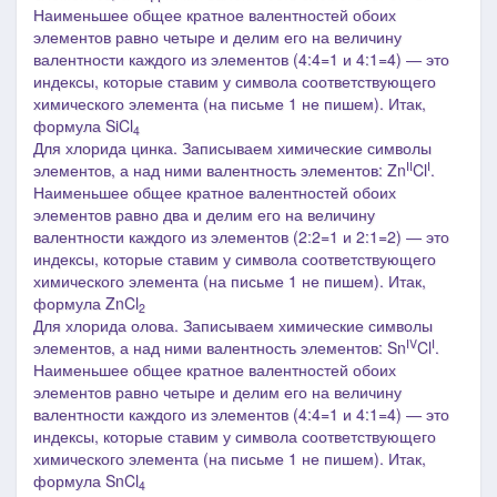
Наименьшее общее кратное валентностей обоих
элементов равно четыре и делим его на величину
валентности каждого из элементов (4:4=1 и 4:1=4) ― это
индексы, которые ставим у символа соответствующего
химического элемента (на письме 1 не пишем). Итак,
формула SiCl
4
Для хлорида цинка. Записываем химические символы
II
I
элементов, а над ними валентность элементов: Zn
Cl
.
Наименьшее общее кратное валентностей обоих
элементов равно два и делим его на величину
валентности каждого из элементов (2:2=1 и 2:1=2) ― это
индексы, которые ставим у символа соответствующего
химического элемента (на письме 1 не пишем). Итак,
формула ZnCl
2
Для хлорида олова. Записываем химические символы
IV
I
элементов, а над ними валентность элементов: Sn
Cl
.
Наименьшее общее кратное валентностей обоих
элементов равно четыре и делим его на величину
валентности каждого из элементов (4:4=1 и 4:1=4) ― это
индексы, которые ставим у символа соответствующего
химического элемента (на письме 1 не пишем). Итак,
формула SnCl
4