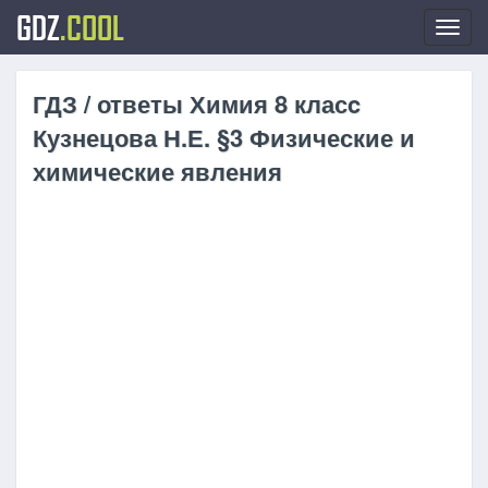
GDZ
.COOL
Toggl
navig
ГДЗ / ответы Химия 8 класc
Кузнецова Н.Е. §3 Физические и
химические явления