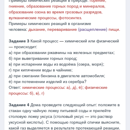
Примеры химических реакций в природе:
горение,
гниение, образование горных пород и минералов,
образование озона во время грозовых разрядов,
вулканические процессы,
фотосинтез
.
Примеры химических реакций в организме
человека:
дыхание, переваривание
(расщепление)
пищи.
Задание 3
Какой процесс
―
химический или физический
―
происходит:
а) при образовании ржавчины на железных предметах;
б) при выветривании горных пород;
в) при испарении воды из водоёма (озера, моря);
г) при кипячении воды в чайнике;
д) при сжигании бензина в двигателе автомобиля;
e) при потемнении изделий из серебра?
Ответ:
химические процессы: а), д), e); физические
процессы: б), в), г)
Задание 4
Дома проведите следующий опыт: положите в
стакан одну чайную ложку питьевой соды и прилейте
столовую ложку уксуса (столовый уксус
―
это раствор
уксусной кислоты). С помощью горящей спички выясните,
какой газ выделяется в результате протекающей реакции.