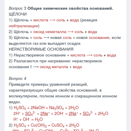
Вопрос
3
Общие химические свойства оснований.
ЩЁЛОЧИ
1) Щёлочь +
кислота ⟶ соль
+
вода
(реакция
нейтрализации
)
2) Щёлочь +
оксид неметалла ⟶ соль
+
вода
3) Щёлочь +
соль
⟶ новая
соль
+ новое
основание
, если
выделяется газ или выпадает осадок
НЕРАСТВОРИМЫЕ ОСНОВАНИЯ
1) Нерастворимое основание +
кислота ⟶ соль
+
вода
2) Разлагаются при нагревании: нерастворимое
основание t ⟶
оксид металла
+
вода
Вопрос 4
Приведите примеры уравнений реакций,
характеризующих общие свойства оснований, в
молекулярном, полном ионном и сокращенном ионном
видах.
1)
H
SO
+ 2NaOH = Na
SO
+ 2H
O
2
4
2
4
2
+
2-
+
-
+
2-
2H
+
SO
+
2Na
+ 2OH
=
2Na
+
SO
+ 2H
O
4
4
2
+
-
H
+ OH
= H
O
2
2)
H
SO
+ Cu(OH)
= CuSO
+ 2H
O
2
4
2
4
2
+
2-
2+
2-
2H
+
SO
+ Cu(OH)
= Cu
+
SO
+ 2H
O