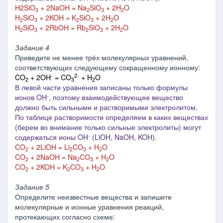
H2SiO
+ 2NaOH = Na
SiO
+ 2H
O
3
2
3
2
H
SiO
+ 2KOH = K
SiO
+ 2H
O
2
3
2
3
2
H
SiO
+ 2RbOH = Rb
SiO
+ 2H
O
2
3
2
3
2
Задание 4
Приведите не менее трёх молекулярных уравнений,
соответствующих следующему сокращенному ионному:
-
2-
CO
+ 2OH
= CO
+ H
O
2
3
2
В левой части уравнения записаны только формулы
-
ионов OH
, поэтому взаимодействующее вещество
должно быть сильными и растворимыми электролитом.
По таблице растворимости определяем в каких веществах
(берем во внимание только сильные электролиты) могут
-
содержаться ионы OH
(LiOH, NaOH, KOH).
CO
+ 2LiOH = Li
CO
+ H
O
2
2
3
2
CO
+ 2NaOH = Na
CO
+ H
O
2
2
3
2
CO
+ 2KOH = K
CO
+ H
O
2
2
3
2
Задание 5
Определите неизвестные вещества и запишите
молекулярные и ионные уравнения реакций,
протекающих согласно схеме: