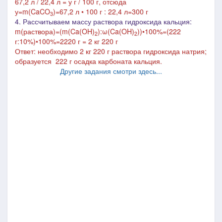
67,2 л / 22,4 л = у г / 100 г, отсюда
у=m(
CaCO
)=67,2 л • 100 г : 22,4 л=300 г
3
4. Рассчитываем массу раствора гидроксида кальция:
m
(раствора)=(
m(
Ca(OH)
):
ω(
Ca(OH)
))
•
100%=(222
2
2
г:1
0%)
•
100%=2220
г = 2 кг 220 г
Ответ: необходимо 2 кг 220 г раствора гидроксида натрия;
образуется 222 г осадка карбоната кальция.
Другие задания смотри здесь...