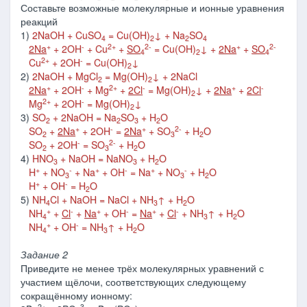
Составьте возможные молекулярные и ионные уравнения
реакций
1)
2NaOH + CuSO
= Cu(OH)
↓ + Na
SO
4
2
2
4
+
-
2+
2-
+
2-
2Na
+ 2OH
+ Cu
+
SO
= Cu(OH)
↓ +
2Na
+
SO
4
2
4
2+
-
Cu
+ 2OH
= Cu(OH)
↓
2
2)
2NaOH + MgCl
= Mg(OH)
↓ + 2NaCl
2
2
+
-
2+
-
+
-
2Na
+ 2OH
+ Mg
+
2Cl
= Mg(OH)
↓ +
2Na
+
2Cl
2
2+
-
Mg
+ 2OH
= Mg(OH)
↓
2
3)
SO
+ 2NaOH = Na
SO
+ H
O
2
2
3
2
+
-
+
2-
SO
+
2Na
+ 2OH
=
2Na
+ SO
+ H
O
2
3
2
-
2-
SO
+ 2OH
= SO
+ H
O
2
3
2
4)
HNO
+ NaOH = NaNO
+ H
O
3
3
2
+
-
+
-
+
-
H
+ NO
+ Na
+ OH
= Na
+ NO
+ H
O
3
3
2
+
-
H
+ OH
= H
O
2
5)
NH
Cl + NaOH = NaCl + NH
↑ + H
O
4
3
2
+
-
+
-
+
-
NH
+
Cl
+
Na
+ OH
=
Na
+
Cl
+ NH
↑ + H
O
4
3
2
+
-
NH
+ OH
= NH
↑ + H
O
4
3
2
Задание 2
Приведите не менее трёх молекулярных уравнений с
участием щёлочи, соответствующих следующему
сокращённому ионному:
2+
3-