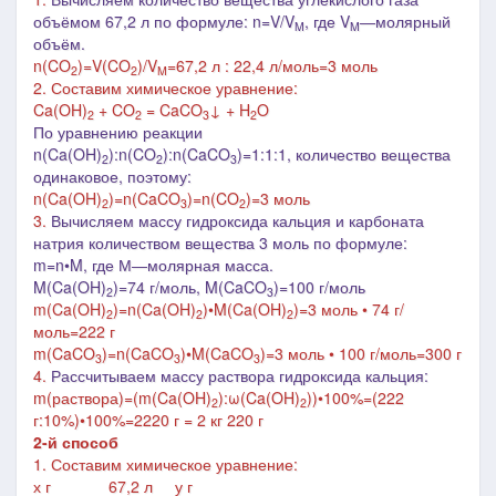
объёмом 67,2 л по формуле: n=V/V
, где V
―молярный
M
M
объём
.
n(CO
)=V(CO
)/V
=67,2 л : 22,4 л/моль=3 моль
2
2
M
2. Составим химическое уравнение:
Ca(OH)
+ CO
= CaCO
↓ + H
O
2
2
3
2
По уравнению реакции
n
(Ca(OH)
):
n
(CO
):
n
(CaCO
)=1:1:1, количество вещества
2
2
3
одинаковое, поэтому:
n
(
Ca(OH)
)=
n
(
CaCO
)=
n
(
CO
)=3 моль
2
3
2
3.
Вычисляем массу гидроксида кальция и карбоната
натрия количеством вещества 3 моль по формуле:
m=
n
•
M, где М
―
молярная масса.
M(
Ca(OH)
)=74 г/моль,
M(
CaCO
)=100 г/моль
2
3
m(
Ca(OH)
)=
n
(
Ca(OH)
)
•M
(
Ca(OH)
)=3
моль
•
74 г/
2
2
2
моль=222 г
m(
CaCO
)=
n
(
CaCO
)•M(
CaCO
)=3 моль • 100 г/моль=300 г
3
3
3
4.
Рассчитываем массу раствора гидроксида кальция:
m
(раствора)=(
m(
Ca(OH)
):
ω(
Ca(OH)
))
•
100%=(222
2
2
г:1
0%)
•
100%=2220
г = 2 кг 220 г
2-й способ
1. Составим химическое уравнение:
х г 67,2 л у г