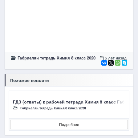
Габриелян тетрадь Химия 8 класc 2020
5 лет назад
Похожие новости
ГДЗ (ответы) к рабочей тетради Химия 8 класc Габриел
Г
Габриелян тетрадь Химия 8 класc 2020
Подробнее