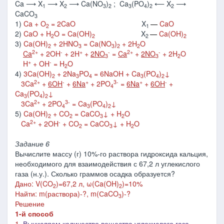
Ca ⟶ X
⟶ X
⟶ Ca(NO
)
; Ca
(PO
)
⟵ X
⟶
1
2
3
2
3
4
2
2
CaCO
3
1)
Ca + O
= 2CaO
X
―
CaO
2
1
2)
CaO + H
O = Ca(OH)
X
―
Ca(OH)
2
2
2
2
3)
Ca(OH)
+ 2HNO
= Ca(NO
)
+ 2H
O
2
3
3
2
2
2+
-
+
-
2+
-
Ca
+ 2OH
+ 2H
+
2NO
=
Ca
+
2NO
+ 2H
O
3
3
2
+
-
H
+ OH
= H
O
2
4)
3Ca(OH)
+ 2Na
PO
= 6NaOH + Ca
(PO
)
↓
2
3
4
3
4
2
2+
-
+
3-
+
-
3Ca
+
6OH
+
6Na
+ 2PO
=
6Na
+
6OH
+
4
Ca
(PO
)
↓
3
4
2
2+
3-
3Ca
+ 2PO
= Ca
(PO
)
↓
4
3
4
2
5)
Ca(OH)
+ CO
= CaCO
↓ + H
O
2
2
3
2
2+
-
Ca
+ 2OH
+ CO
= CaCO
↓ + H
O
2
3
2
Задание 6
Вычислите массу (г) 10%-го раствора гидроксида кальция,
необходимого для взаимодействия с 67,2 л углекислого
газа (н.у.). Сколько граммов осадка образуется?
Дано: V(CO
)=67,2 л, ω(Ca(OH)
)=1
0%
2
2
Найти:
m(раствора)
-?,
m(СaCO
)-?
3
Решение
1-й способ
1.
Вычисляем количество вещества углекислого газа