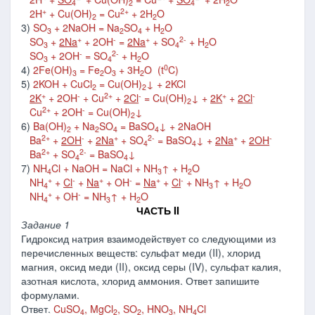
4
2
4
2
+
2+
2H
+ Cu(OH)
= Cu
+ 2H
O
2
2
3)
SO
+ 2NaOH = Na
SO
+ H
O
3
2
4
2
+
-
+
2-
SO
+
2Na
+ 2OH
=
2Na
+ SO
+ H
O
3
4
2
-
2-
SO
+ 2OH
= SO
+ H
O
3
4
2
0
4)
2Fe(OH)
= Fe
O
+ 3H
O (t
C)
3
2
3
2
5)
2KOH + CuCl
= Cu(OH)
↓ + 2KCl
2
2
+
-
2+
-
+
-
2K
+ 2OH
+ Cu
+
2Cl
= Cu(OH)
↓ +
2K
+
2Cl
2
2+
-
Cu
+ 2OH
= Cu(OH)
↓
2
6)
Ba(OH)
+ Na
SO
= BaSO
↓ + 2NaOH
2
2
4
4
2+
-
+
2-
+
-
Ba
+
2OH
+
2Na
+ SO
= BaSO
↓ +
2Na
+
2OH
4
4
2+
2-
Ba
+ SO
= BaSO
↓
4
4
7)
NH
Cl + NaOH = NaCl + NH
↑ + H
O
4
3
2
+
-
+
-
+
-
NH
+
Cl
+
Na
+ OH
=
Na
+
Cl
+ NH
↑ + H
O
4
3
2
+
-
NH
+ OH
= NH
↑ + H
O
4
3
2
ЧАСТЬ I
I
Задание 1
Гидроксид натрия взаимодействует со следующими из
перечисленных веществ: сульфат меди (II), хлорид
магния, оксид меди (II), оксид серы (IV), сульфат калия,
азотная кислота, хлорид аммония. Ответ запишите
формулами.
Ответ.
CuSO
, MgCl
, SO
, HNO
, NH
Cl
4
2
2
3
4