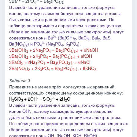
3Ba
+ 2PO
= Ba
(PO
)
4
3
4
2
В левой части уравнения записаны только формулы
ионов, поэтому взаимодействующие вещества должны
быть сильными и растворимыми электролитами. По
таблице растворимости определяем в каких веществах
(берем во внимание только сильные электролиты) могут
2+
содержаться ионы Ba
(Ba(OH)
, BaCl
, BaI
, BaS,
2
2
2
3-
Ba(NO
)
) и PO
(Na
PO
, K
PO
).
3
2
4
3
4
3
4
3Ba(OH)
+ 2Na
PO
= Ba
(PO
)
↓ + 6NaOH
2
3
4
3
4
2
3Ba(OH)
+ 2K
PO
= Ba
(PO
)
↓ + 6KOH
2
3
4
3
4
2
3BaCl
+ 2Na
PO
= Ba
(PO
)
↓ + 6NaCl
2
3
4
3
4
2
3Ba(NO
)
+ 2K
PO
= Ba
(PO
)
↓ + 6KNO
3
2
3
4
3
4
2
3
Задание 3
Приведите не менее трёх молекулярных уравнений,
соответствующих следующему сокращённому ионному:
-
2-
H
SiO
+ 2OH
= SiO
+ 2H
O
2
3
3
2
В левой части уравнения записаны только формулы
-
ионов OH
, поэтому взаимодействующее вещество
должно быть сильными и растворимыми электролитом.
По таблице растворимости определяем в каких веществах
(берем во внимание только сильные электролиты) могут
-
содержаться ионы OH
(NaOH, KOH, RbOH).