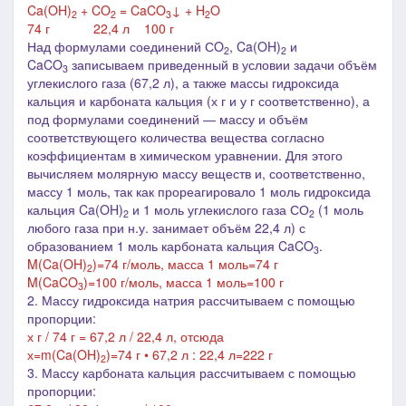
Ca(OH)
+ CO
= CaCO
↓ + H
O
2
2
3
2
74 г 22,4 л 100 г
Над формулами соединений СO
, Ca(OH)
и
2
2
CaCO
записываем приведенный в условии задачи объём
3
углекислого газа (67,2 л), а также массы гидроксида
кальция и карбоната кальция (х г и у г соответственно), а
под формулами соединений ― массу и объём
соответствующего количества вещества согласно
коэффициентам в химическом уравнении. Для этого
вычисляем молярную массу веществ и, соответственно,
массу 1 моль, так как прореагировало 1 моль гидроксида
кальция
Ca(OH)
и 1 моль углекислого газа СО
(1 моль
2
2
любого газа при н.у. занимает объём 22,4 л) с
образованием 1 моль карбоната кальция
CaCO
.
3
M(Ca(OH)
)=74 г/моль, масса 1 моль=74 г
2
M(CaCO
)=100 г/моль, масса 1 моль=100 г
3
2. Массу гидроксида натрия рассчитываем с помощью
пропорции:
х г / 74 г = 67,2 л / 22,4 л, отсюда
х=m(Ca(OH)
)=74 г • 67,2 л : 22,4 л=222 г
2
3. Массу карбоната кальция рассчитываем с помощью
пропорции: