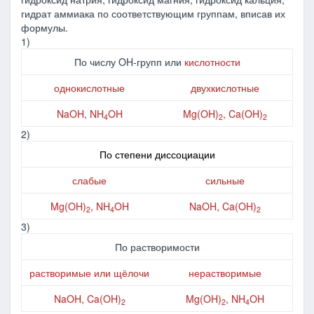
гидрат аммиака по соответствующим группам, вписав их
формулы.
1)
По числу OH-групп или
кислотности
однокислотные
двухкислотные
NaOH, NH
OH
Mg(OH)
, Ca(OH)
4
2
2
2)
По степени диссоциации
слабые
сильные
Mg(OH)
, NH
OH
NaOH, Ca(OH)
2
4
2
3)
По растворимости
растворимые или щёлочи
нерастворимые
NaOH, Ca(OH)
Mg(OH)
, NH
OH
2
2
4