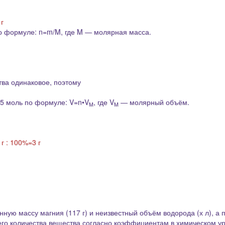
г
по формуле: n=m/M, где M
―
молярная масса.
тва одинаковое, поэтому
5 моль по формуле: V=n•V
, где V
― молярный объём.
M
M
г : 100%=3 г
ную массу магния (117 г) и неизвестный
объём водорода
(х л), а 
о количества вещества согласно коэффициентам в химическом ур