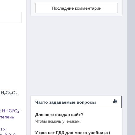
Последние комментарии
 H
Cr
O
,
2
2
7
Часто задаваемые вопросы
+1
x
-
: H
Cl
O
4
Для чего создан сайт?
Cтепень
Чтобы помочь ученикам.
з х:
У вас нет ГДЗ для моего учебника (
 х=8-2=6.