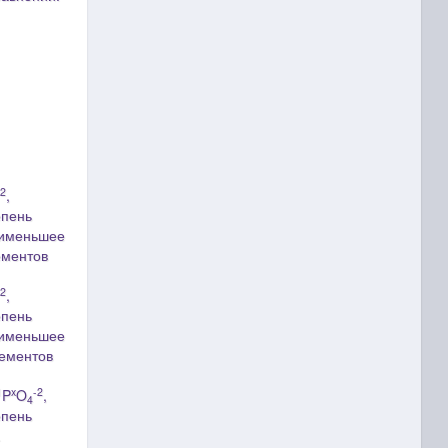
-2
,
епень
аименьшее
ементов
-2
,
епень
аименьшее
лементов
1
x
-2
P
O
,
4
епень
.