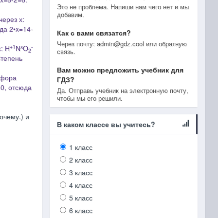
Это не проблема. Напиши нам чего нет и мы
добавим.
через х:
юда
2
•x=14-
Как с вами связатся?
Через почту: admin@gdz.cool или обратную
+1
x
-
: H
N
O
2
связь.
Cтепень
Вам можно предложить учебник для
сфора
ГДЗ?
=0, отсюда
Да. Отправь учебник на электронную почту,
чтобы мы его решили.
очему.) и
В каком классе вы учитесь?
1 класс
2 класс
3 класс
4 класс
5 класс
6 класс