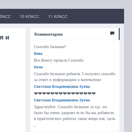
КЛАСС
10 КЛАСС
11 КЛАСС
Комментарии
я и
Спасибо бальшое!
Вика
Все.Книгу прошла.Спасибо.
Неон
Спасибо большое ребенок 5 получил спасибо
за ответ и информацию о математике
Светлана Владимировна Зуева
❤️❤️❤️❤️❤️❤️❤️❤️❤️❤️❤️❤️❤️❤️❤️
Светлана Владимировна Зуева
Здраствуйте. Спасибо большое за гдз ,но
было бы очень здорово если бы вы добавили
в практических работах такие вещи как: цель
..