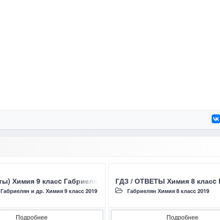
Г., Сладков С.А. 2019 §23 ОКСИДЫ, ИХ КЛАССИФИКАЦИЯ И ХИ
ты) Химия 9 класc Габриелян О.С. , Остроумов И.Г., Сладко
ГДЗ / ОТВЕТЫ Химия 8 класc 
/
Габриелян и др. Химия 9 класc 2019
Габриелян Химия 8 класc 2019
Подробнее
Подробнее