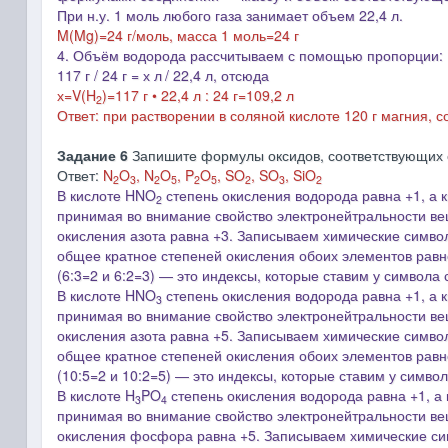
При н.у. 1 моль любого газа занимает объем 22,4 л.
M(Mg)=24 г/моль
, м
асса 1 моль=24 г
4. Объём водорода рассчитываем с помощью пропорции:
117 г / 24 г = х л
/ 22,4 л, отсюда
х=V(
H
)=117 г • 22,4 л : 24 г=109,2 л
2
Ответ: при растворении в соляной кислоте 120 г магния, 
Задание 6
Запишите формулы оксидов, соответствующих
Ответ:
N
O
, N
O
, P
O
, SO
, SO
, SiO
2
3
2
5
2
5
2
3
2
В кислоте HNO
степень окисления водорода равна +1, а к
2
принимая во внимание свойство электронейтральности вещ
окисления азота равна +3.
Записываем химические символ
общее кратное степеней окисления обоих элементов равно
(6:3=2 и 6:2=3) ― это индексы, которые ставим у символа
В кислоте HNO
степень окисления водорода равна +1, а к
3
принимая во внимание свойство электронейтральности вещ
окисления азота равна +5.
Записываем химические символ
общее кратное степеней окисления обоих элементов равно
(10:5=2 и 10:2=5) ― это индексы, которые ставим у симв
В кислоте H
PO
степень окисления водорода равна +1, а
3
4
принимая во внимание свойство электронейтральности вещ
окисления фосфора равна +5.
Записываем химические сим