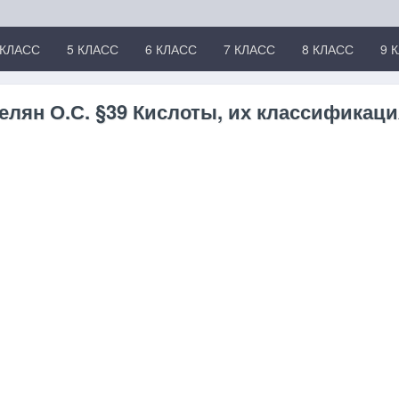
 КЛАСС
5 КЛАСС
6 КЛАСС
7 КЛАСС
8 КЛАСС
9 
елян О.С. §39 Кислоты, их классификаци