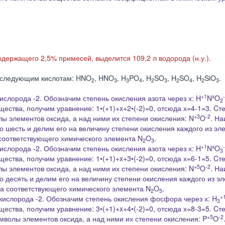
содержащего 2,5% примесей, выделится 109,2 л водорода (н.у.).
 следующим кислотам: HNO
, HNO
, H
PO
, H
SO
, H
SO
, H
SiO
.
2
3
3
4
2
3
2
4
2
3
+1
x
ислорода -2. Обозначим степень окисления азота через х: H
N
O
2
ества, получим уравнение: 1•(+1)+
x
+2•(-2)=0, отсюда х=4-1=3. Cт
+3
-2
ы элементов оксида, а над ними их степени окисления: N
O
. Н
 шесть и делим его на величину степени окисления каждого из эл
 соответствующего химического элемента
N
O
.
2
3
+1
x
ислорода -2. Обозначим степень окисления азота через х: H
N
O
3
ества, получим уравнение: 1•(+1)+
x
+3•(-2)=0, отсюда х=6-1=5. Cт
+5
-2
ы элементов оксида, а над ними их степени окисления: N
O
. Н
 десять и делим его на величину степени окисления каждого из э
ола соответствующего химического элемента
N
O
.
2
5
+
 кислорода -2. Обозначим степень окисления фосфора через х: H
3
ества, получим уравнение: 3•(+1)+
x
+4•(-2)=0, отсюда х=8-3=5. Cт
+5
-2
волы элементов оксида, а над ними их степени окисления: P
O