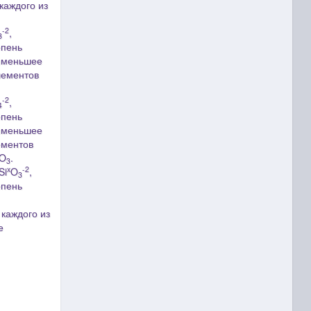
каждого из
-2
,
3
епень
именьшее
лементов
-2
,
4
епень
именьшее
ементов
O
.
3
x
-2
Si
O
,
3
епень
каждого из
е