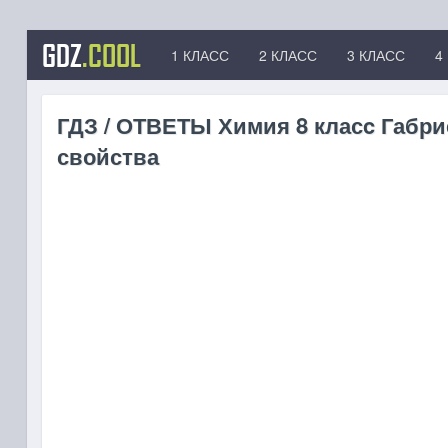
GDZ
.COOL
1 КЛАСС
2 КЛАСС
3 КЛАСС
4
ГДЗ / ОТВЕТЫ Химия 8 класc Габри
свойства