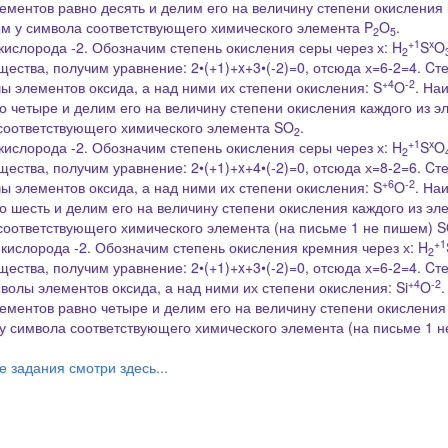
ментов равно десять и делим его на величину степени окисления 
вим у символа соответствующего химического элемента
P
O
.
2
5
+1
x
кислорода -2. Обозначим степень окисления серы через х: H
S
O
2
ества, получим уравнение: 2•(+1)+
x
+3•(-2)=0, отсюда х=6-2=4. Cт
+4
-2
 элементов оксида, а над ними их степени окисления: S
O
. На
 четыре и делим его на величину степени окисления каждого из э
 соответствующего химического элемента
SO
.
2
+1
x
кислорода -2. Обозначим степень окисления серы через х: H
S
O
2
ества, получим уравнение: 2•(+1)+
x
+4•(-2)=0, отсюда х=8-2=6. Cт
+6
-2
 элементов оксида, а над ними их степени окисления: S
O
. На
 шесть и делим его на величину степени окисления каждого из эл
 соответствующего химического элемента (на письме 1 не пишем)
S
+1
 кислорода -2. Обозначим степень окисления кремния через х: H
2
ества, получим уравнение: 2•(+1)+
x
+3•(-2)=0, отсюда х=6-2=4. Cт
+4
-2
олы элементов оксида, а над ними их степени окисления: Si
O
.
ментов равно четыре и делим его на величину степени окисления 
 у символа соответствующего химического элемента (на письме 1 н
е задания смотри здесь...