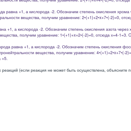
да равна +1, а кислорода -2. Обозначим степень окисления хрома 
ральности вещества, получим уравнение: 2•(+1)+2
•x
+7•(-2)=0, отс
на +1, а кислорода -2. Обозначим степень окисления азота через х
вещества, получим уравнение: 1•(+1)+
x
+2•(-2)=0, отсюда х=4-1=3. 
орода равна +1, а кислорода -2. Обозначим степень окисления фо
тронейтральности вещества, получим уравнение: 4•(+1)+2
•x
+7•(-2)
 +5.
реакций (если реакция не может быть осуществлена, объясните п