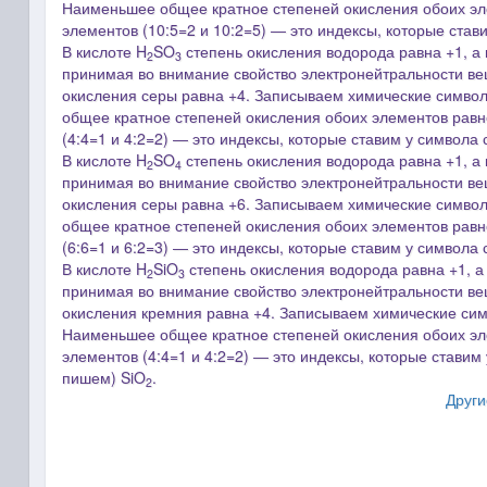
Наименьшее общее кратное степеней окисления обоих эле
элементов (10:5=2 и 10:2=5) ― это индексы, которые ста
В кислоте H
SO
степень окисления водорода равна +1, а 
2
3
принимая во внимание свойство электронейтральности вещ
окисления серы равна +4.
Записываем химические символы
общее кратное степеней окисления обоих элементов равно
(4:4=1 и 4:2=2) ― это индексы, которые ставим у символа
В кислоте H
SO
степень окисления водорода равна +1, а 
2
4
принимая во внимание свойство электронейтральности вещ
окисления серы равна +6.
Записываем химические символы
общее кратное степеней окисления обоих элементов равно
(6:6=1 и 6:2=3) ― это индексы, которые ставим у символа
В кислоте H
SiO
степень окисления водорода равна +1, а
2
3
принимая во внимание свойство электронейтральности вещ
окисления кремния равна +4.
Записываем химические симв
Наименьшее общее кратное степеней окисления обоих эле
элементов (4:4=1 и 4:2=2) ― это индексы, которые ставим
пишем)
SiO
.
2
Други