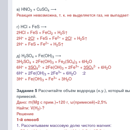
в) HNO
+ CuSO
⟶
3
4
Реакция невозможна, т. к. не выделяется газ, не выпада
г) HCl + FeS ⟶
2HCl + FeS = FeCl
+ H
S↑
2
2
+
-
2+
-
2H
+
2Cl
+ FeS = Fe
+
2Cl
+ H
S↑
2
+
2+
2H
+ FeS = Fe
+ H
S↑
2
д) H
SO
+ Fe(OH)
⟶
2
4
3
3H
SO
+ 2Fe(OH)
= Fe
(SO
)
+ 6H
O
2
4
3
2
4
3
2
+
2-
3+
2-
6H
+
3SO
+ 2Fe(OH)
= 2Fe
+
3SO
+ 6H
O
4
3
4
2
+
3+
6H
+ 2Fe(OH)
= 2Fe
+ 6H
O :2
3
2
+
3+
3H
+ Fe(OH)
= Fe
+ 3H
O
3
2
Задание 5
Рассчитайте объём водорода (н.у.), который в
примесей.
Дано:
m(
Mg
с прим.
)=120 г,
ω(примесей)=2,5%
Найти: V(H
)-?
2
Решение
1-й способ
1. Рассчитываем массовую долю чистого магния: