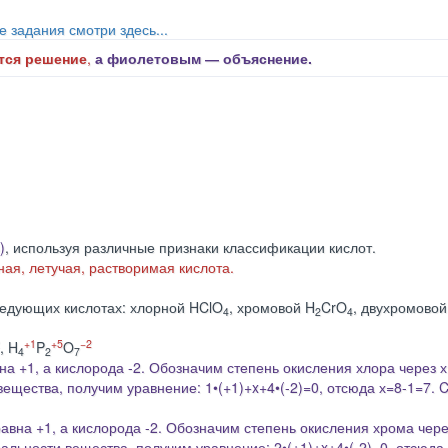
е задания смотри здесь...
тся решение
,
а фиолетовым ― объяснение.
)
, используя различные признаки классификации кислот.
ная,
летучая, растворимая кислота.
едующих кислотах: хлорной HClO
, хромовой H
CrO
, двухромовой
4
2
4
+1
+5
−2
, H
P
O
4
2
7
а +1, а кислорода -2. Обозначим степень окисления хлора через х
вещества, получим уравнение: 1•(+1)+
x
+4•(-2)=0, отсюда х=8-1=7. 
авна +1, а кислорода -2. Обозначим степень окисления хрома чере
альности вещества, получим уравнение: 2•(+1)+
x
+4•(-2)=0, отсюда