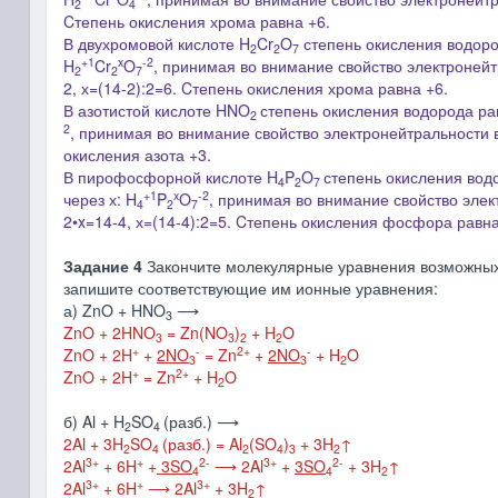
2
4
Cтепень окисления хрома равна +6.
В двухромовой кислоте H
Cr
O
степень окисления водоро
2
2
7
+1
x
-2
H
Cr
O
, принимая во внимание свойство электронейт
2
2
7
2,
х=(14-2):2=6. Cтепень окисления хрома равна +6.
В азотистой кислоте HNO
степень окисления водорода рав
2
2
, принимая во внимание свойство электронейтральности 
окисления азота +3.
В пирофосфорной кислоте H
P
O
степень окисления вод
4
2
7
+1
x
-2
через х: H
P
O
, принимая во внимание свойство элек
4
2
7
2
•x=14-4,
х=(14-4):2=5. Cтепень окисления фосфора равна
Задание 4
Закончите молекулярные уравнения возможных 
запишите соответствующие им ионные уравнения:
а) ZnO + HNO
⟶
3
ZnO + 2HNO
= Zn(NO
)
+ H
O
3
3
2
2
+
-
2+
-
ZnO + 2H
+
2NO
= Zn
+
2NO
+ H
O
3
3
2
+
2+
ZnO + 2H
= Zn
+ H
O
2
б) Al + H
SO
(разб.) ⟶
2
4
2Al + 3H
SO
(разб.) = Al
(SO
)
+ 3H
↑
2
4
2
4
3
2
3+
+
2-
3+
2-
2Al
+ 6H
+
3SO
⟶ 2Al
+
3SO
+ 3H
↑
4
4
2
3+
+
3+
2Al
+ 6H
⟶ 2Al
+ 3H
↑
2