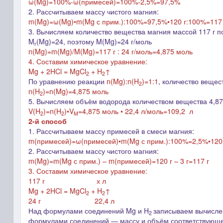
ω(
Mg
)=100%-ω(
примесей
)=100%-2,5%=97,5%
2. Рассчитываем массу чистого магния:
m(
Mg
)=ω(
Mg
)•m(
Mg
с прим.
):100%=97,5%•120 г:100%=117 
3. Вычисляем к
оличество вещества магния
массой 117 г 
M
(Mg)=24, поэтому M(Mg)=24 г/моль
r
n(Mg)=m(Mg)/M(Mg)=117 г : 24 г/моль=4,875 моль
4. Составим химическое уравнение:
Mg + 2HCl = MgCl
+ H
↑
2
2
По уравнению реакции
n(Mg):n(H
)=1:1
, количество вещес
2
n(H
)=n(Mg)=4,875
моль
2
5.
Вычисляем объём водорода количеством вещества 4,87
V(
H
)=n(
H
)•V
=4,875 моль • 22,4 л/моль=109,2 л
2
2
M
2-й способ
1. Рассчитываем массу примесей в смеси магния:
m(примесей)=ω(примесей)•m(
Mg
с прим.
):100%=2,5%•120 
2. Рассчитываем массу чистого магния:
m(
Mg
)=m(
Mg
с прим.
)
–
m(примесей)=120 г – 3 г=117 г
3. Составим химическое уравнение:
117 г х л
Mg + 2HCl = MgCl
+ H
↑
2
2
24 г 22,4 л
Над формулами соединений Mg и H
записываем вычислен
2
формулами соединений ― массу и объём соответствующег