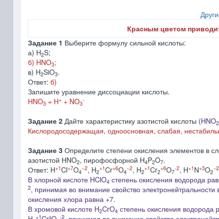
Други
Красным цветом приводи
Задание 1
Выберите формулу сильной кислоты:
а) H
S;
2
б) HNO
;
3
в) H
SiO
.
2
3
Ответ:
б)
Запишите уравнение диссоциации кислоты.
+
-
HNO
= H
+ NO
3
3
Задание 2
Дайте характеристику азотистой кислоты
(HNO
2
Кислородосодержащая, одноосновная,
слабая, нестабиль
Задание 3
Определите степени окисления элементов в сл
азотистой HNO
, пирофосфорной H
P
O
.
2
4
2
7
+1
+7
−2
+1
+6
−2
+1
+6
-2
+1
+3
−2
Ответ: H
Cl
O
, H
Cr
O
, H
Cr
O
, H
N
O
4
2
4
2
2
7
2
В хлорной кислоте HClO
степень окисления водорода равн
4
2
, принимая во внимание свойство электронейтральности 
окисления хлора равна +7.
В хромовой кислоте H
CrO
степень окисления водорода р
2
4
+1
x
-2
H
Cr
O
, принимая во внимание свойство электронейтр