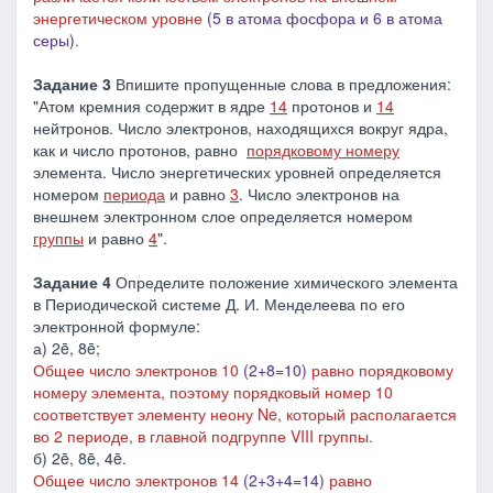
энергетическом уровне
(5 в атома фосфора и 6 в атома
серы)
.
Задание 3
Впишите пропущенные слова в предложения:
"Атом кремния содержит в ядре
14
протонов и
14
нейтронов. Число электронов, находящихся вокруг ядра,
как и число протонов, равно
порядковому номеру
элемента. Число энергетических уровней определяется
номером
периода
и равно
3
. Число электронов на
внешнем электронном слое определяется номером
группы
и равно
4
".
Задание 4
Определите положение химического элемента
в Периодической системе Д. И. Менделеева по его
электронной формуле:
а) 2ē, 8ē;
Общее число электронов 10
(2+8=10)
равно порядковому
номеру элемента, поэтому порядковый номер 10
соответствует элементу неону Ne, который располагается
во 2 периоде, в главной подгруппе VIII группы.
б) 2ē, 8ē, 4ē.
Общее число электронов 14
(2+3+4=14)
равно