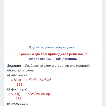
Другие задания смотри здесь...
Красным цветом приводится решение
,
а
фиолетовым ― объяснение.
Задание 1
Изобразите схемы строения электронной
оболочки атомов:
а) алюминия;
2
2
6
2
1
+13 Al ))) 1s
2s
2p
3s
3p
283
б) фосфора;
2
2
6
2
3
+15 Р ))) 1s
2s
2p
3s
3p
285
в) кислорода.