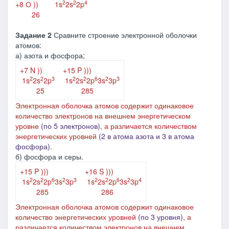
2
2
4
+8 О )) 1s
2s
2p
26
Задание 2
Сравните строение электронной оболочки
атомов:
а) азота и фосфора;
+7 N ))
+15 P )))
2
2
3
2
2
6
2
3
1s
2s
2p
1s
2s
2p
3s
3p
25
285
Электронная оболочка атомов содержит одинаковое
количество электронов на внешнем энергетическом
уровне
(по 5 электронов)
, а различается количеством
энергетических уровней
(2 в атома азота и 3 в атома
фосфора)
.
б) фосфора и серы.
+15 P )))
+16 S )))
2
2
6
2
3
2
2
6
2
4
1s
2s
2p
3s
3p
1s
2s
2p
3s
3p
285
286
Электронная оболочка атомов содержит одинаковое
количество энергетических уровней
(по 3 уровня)
, а
различается количеством электронов
на внешнем