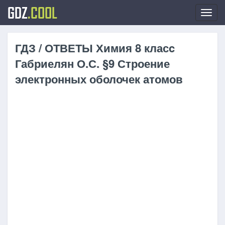
GDZ
.COOL
Toggl
navig
ГДЗ / ОТВЕТЫ Химия 8 класc
Габриелян О.С. §9 Строение
электронных оболочек атомов