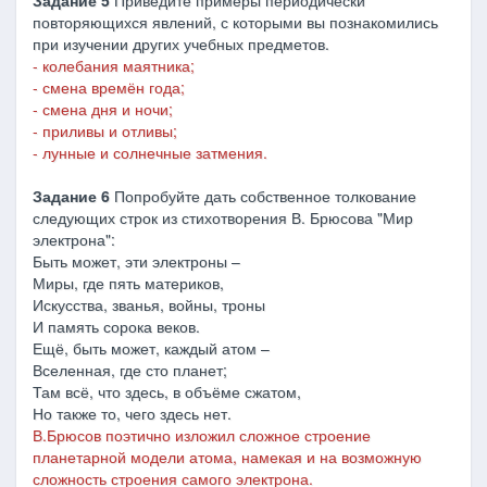
Задание 5
Приведите примеры периодически
повторяющихся явлений, с которыми вы познакомились
при изучении других учебных предметов.
- колебания маятника;
- смена времён года;
- смена дня и ночи;
- приливы и отливы;
- лунные и солнечные затмения.
Задание 6
Попробуйте дать собственное толкование
следующих строк из стихотворения В. Брюсова "Мир
электрона":
Быть может, эти электроны –
Миры, где пять материков,
Искусства, званья, войны, троны
И память сорока веков.
Ещё, быть может, каждый атом –
Вселенная, где сто планет;
Там всё, что здесь, в объёме сжатом,
Но также то, чего здесь нет.
В.Брюсов поэтично изложил сложное строение
планетарной модели атома, намекая и на возможную
сложность строения самого электрона.