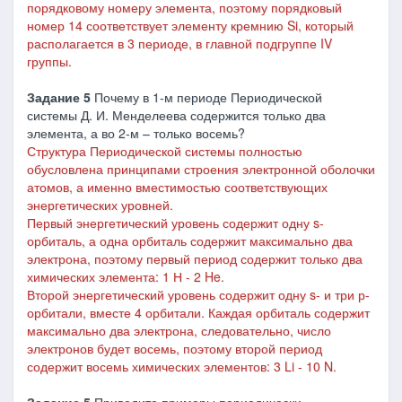
порядковому номеру элемента, поэтому порядковый
номер 14 соответствует элементу кремнию Si, который
располагается в 3 периоде, в главной подгруппе IV
группы.
Задание 5
Почему в 1-м периоде Периодической
системы Д. И. Менделеева содержится только два
элемента, а во 2-м – только восемь?
Структура Периодической системы полностью
обусловлена принципами строения электронной оболочки
атомов, а именно вместимостью соответствующих
энергетических уровней.
Первый
энергетический
уровень
содержит
одну
s
-
орбиталь
,
а
о
дна
орбиталь
содержит максимально
два
электрона
, поэтому первый
период
содержит
только
два
химических
элемента: 1
Н
-
2 He.
Второй
энергетический
уровень
содержит
одну
s- и
три
р-
орбитали
,
вместе
4
орбитали
.
Каждая
орбиталь
содержит
максимально
два электрона
,
следовательно
,
число
электронов
будет
восемь
, поэтому второй
период
содержит
восемь
химических
элементов:
3
Li
- 10
N.