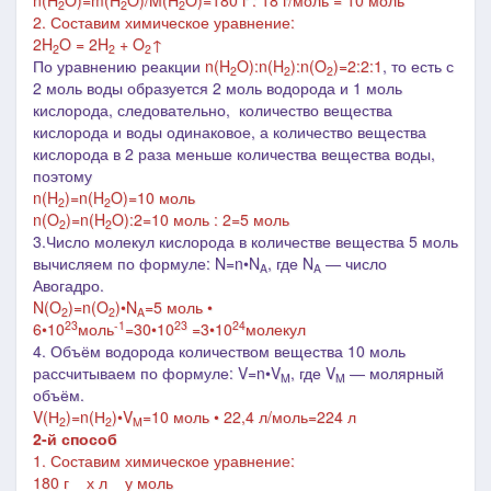
n(H
O)=m(
H
O
)/M(
H
O
)=180 г : 18 г/моль = 10 моль
2
2
2
2. Составим химическое уравнение:
2H
O = 2H
+ O
↑
2
2
2
По уравнению реакции
n(H
O):n(H
):n(O
)=2:2:1
, то есть
с
2
2
2
2 моль воды образуется 2 моль водорода и 1 моль
кислорода, следовательно,
количество вещества
кислорода и воды одинаковое, а количество вещества
кислорода в 2 раза меньше количества вещества воды,
поэтому
n(H
)=n(H
O)=10 моль
2
2
n(O
)=n(H
O):2=10 моль : 2=5 моль
2
2
3.Число молекул кислорода в количестве вещества 5 моль
вычисляем по формуле: N=n•N
, где N
― число
A
A
Авогадро.
N(O
)=n(O
)•N
=5 моль •
2
2
A
23
-1
23
24
6•10
моль
=30
•
10
=3•10
молекул
4. Объём водорода количеством вещества 10 моль
рассчитываем по формуле: V=n•V
, где V
― молярный
M
M
объём.
V(Н
)=n(Н
)•V
=10 моль • 22,4 л/моль=224 л
2
2
M
2-й способ
1. Составим химическое уравнение:
180 г х л у моль