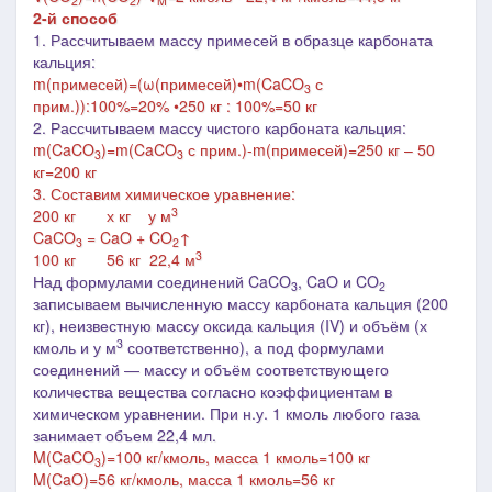
2
2
M
2-й способ
1. Рассчитываем массу примесей в образце карбоната
кальция:
m(примесей)=(ω(примесей)•m(
CaCO
с
3
прим.
)):100%=20% •250 кг : 100%=50 кг
2. Рассчитываем массу чистого карбоната кальция:
m(
CaCO
)=m(
CaCO
с прим.
)-m(примесей)=250 кг – 50
3
3
кг=200 кг
3. Составим химическое уравнение:
3
200 кг х кг у м
CaCO
= CaO + CO
↑
3
2
3
100 кг 56 кг 22,4 м
Над формулами соединений CaCO
, CaO и CO
3
2
записываем вычисленную массу карбоната кальция (200
кг), неизвестную массу оксида кальция (IV) и объём (
х
3
кмоль и
у м
соответственно), а под формулами
соединений ― массу и объём соответствующего
количества вещества согласно коэффициентам в
химическом уравнении. При н.у. 1 кмоль любого газа
занимает объем 22,4 мл.
M(
CaCO
)=100 кг/кмоль, м
асса 1 кмоль=100 кг
3
M(
CaO
)=56 кг/кмоль, м
асса 1 кмоль=56 кг