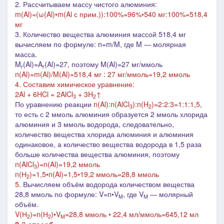
2. Рассчитываем массу чистого алюминия:
m(
Al
)=(ω(
Al
)•m(
Al с прим.
)):100%=96%•540 мг:100%=518,4
мг
3.
Количество вещества алюминия массой 518,4 мг
вычисляем по формуле: n=m/M, где M
― молярная
масса
.
M
(Al)=A
(Al)=27, поэтому M(Al)=27 мг/ммоль
r
r
n(Al)=m(Al)/M(Al)=518,4 мг : 27 мг/ммоль=19,2 ммоль
4. Составим химическое уравнение:
2Al + 6HCl = 2AlCl
+ 3H
↑
3
2
По уравнению реакции
n(Al):n(AlCl
):n(H
)=2:2:3=1:1:1,5
,
3
2
то есть
с 2 ммоль алюминия образуется 2 ммоль хлорида
алюминия и 3 ммоль водорода, следовательно,
количество
вещества хлорида алюминия и алюминия
одинаковое, а количество вещества водорода в 1,5 раза
больше количества вещества алюминия, поэтому
n(AlCl
)=n(Al)=19,2 ммоль
3
n(Н
)=1,5•n(Al)=1,5•19,2 ммоль=28,8 ммоль
2
5.
Вычисляем объём водорода количеством вещества
28,8 ммоль по формуле: V=n•V
, где V
― молярный
M
M
объём.
V(Н
)=n(Н
)•V
=28,8 ммоль • 22,4 мл/ммоль=645,12 мл
2
2
M