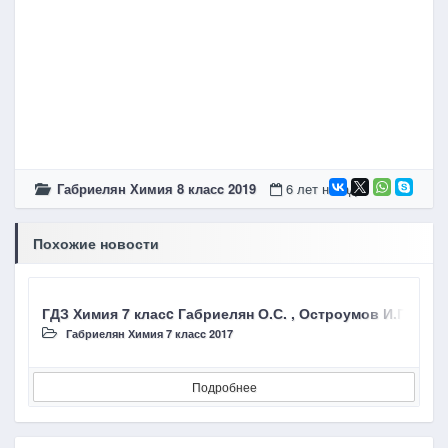
Габриелян Химия 8 класc 2019
6 лет назад
Похожие новости
ГДЗ Химия 7 класc Габриелян О.С. , Остроумов И.Г., С
Г
Габриелян Химия 7 класc 2017
Подробнее