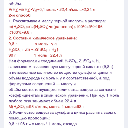
объём.
V(Н
)=n(Н
)•V
=0,1 моль • 22,4 л/моль=2,24 л
2
2
M
2-й способ
1. Рассчитываем массу cерной кислоты в растворе:
m(
H
SO
)=(ω(
H
SO
)•m(раствора)):100%=5%•196
2
4
2
4
г:100%=9,8 г
2. Составим химическое уравнение:
9,8 г х моль у л
H
SO
+
Zn
= ZnSO
+ H
↑
2
4
4
2
98 г 1 моль 22,4 л
Над формулами соединений H
SO
, ZnSO
и H
2
4
4
2
записываем вычисленную массу серной кислоты (9,8 г)
и
неизвестные количество вещества сульфата цинка
и
объём водорода (х моль и у л соответственно), а под
формулами соединений ― массу и
объём соответствующего количества вещества согласно
коэффициентам в химическом уравнении. При н.у.
1 моль
любого газа занимает объем 22,4 л
.
M(
H
SO
)=98 г/моль, м
асса 1 моль=98 г
2
4
3.
Количество вещества сульфата цинка рассчитываем с
помощью пропорции:
9,8 г / 98 г = х моль / 1 моль
, отсюда