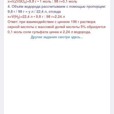
х=n(
ZnSO
)=9,8 г • 1 моль : 98 г=0,1 моль
4
4. Объём водорода рассчитываем с помощью пропорции:
9,8 г / 98 г = у л / 22,4 л, отсюда
х=V(H
)=22,4 л • 9,8 г : 98 г=2,24 л
2
Ответ:
при взаимодействии с цинком 196 г раствора
серной кислоты с массовой долей кислоты 5%
образуется
0,1 моль соли сульфата цинка и 2,24 л водорода.
Другие задания смотри здесь...