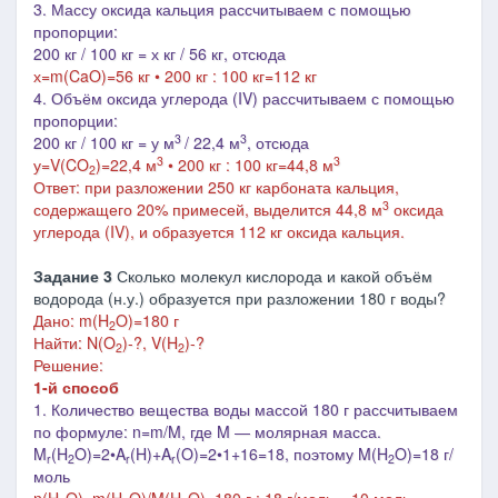
3.
Массу оксида кальция рассчитываем с помощью
пропорции:
200 кг / 100 кг = х кг / 56 кг
, отсюда
х=m(
CaO
)=56 кг • 200 кг : 100 кг=112 кг
4. Объём оксида углерода (IV) рассчитываем с помощью
пропорции:
3
3
200 кг / 100 кг = у м
/ 22,4 м
, отсюда
3
3
у=V(
CO
)=22,4 м
• 200 кг : 100 кг=44,8 м
2
Ответ: при разложении 250 кг карбоната кальция,
3
содержащего 20% примесей, выделится 44,8 м
оксида
углерода (IV), и образуется 112 кг оксида кальция.
Задание 3
Сколько молекул кислорода и какой объём
водорода (н.у.) образуется при разложении 180 г воды?
Дано: m(H
O)=180 г
2
Найти: N(O
)-?, V(H
)-?
2
2
Решение:
1-й способ
1. Количество вещества воды массой 180 г рассчитываем
по формуле: n=m/M, где M
― молярная масса
.
M
(H
O)=2•A
(H)+A
(O)=2•1+16=18, поэтому M(H
O)=18 г/
r
2
r
r
2
моль