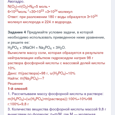
Авогадро.
N(O
)=n(O
)•N
=5 моль •
2
2
A
23
-1
23
24
6•10
моль
=30
•
10
=3•10
молекул
24
Ответ: при разложении 180 г воды образуется 3•10
молекул кислорода и 224 л водорода.
Задание 4
Придумайте условие задачи, в которой
необходимо использовать приведенное ниже уравнение,
и решите ее:
H
PO
+ 3NaOH = Na
PO
+ 3H
O.
3
4
3
4
2
Вычислите массу соли, которая образуется в результате
нейтрализации избытком гидроксидом натрия 98 г
раствора фосфорной кислоты с массовой долей кислоты
10%.
Дано:
m(раствора)=98 г,
ω(H
PO
)=10%
3
4
Найти: m
(Na
PO
)
—?
3
4
Решение
1-й способ
1. Рассчитываем массу фосфорной кислоты в растворе:
m(
H
PO
)=(ω(
H
PO
)•m(раствора)):100%=10%•98
3
4
3
4
г:100%=9,8 г
3.
Количество вещества фосфорной кислоты массой 9,8 г
вычисляем по формуле: n=m/M, где M
― молярная