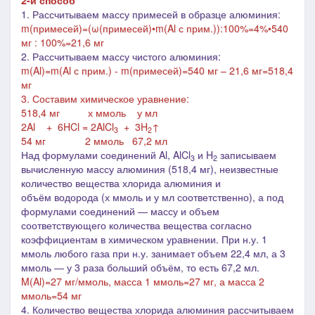
2-й способ
1. Рассчитываем массу примесей в образце алюминия:
m(примесей)=(ω(примесей)•m(
Al с прим.
)):100%=4%•540
мг : 100%=21,6 мг
2. Рассчитываем массу чистого алюминия:
m(
Al
)=m(
Al с прим.
) - m(примесей)=540 мг – 21,6 мг=518,4
мг
3. Составим химическое уравнение:
518,4 мг х ммоль у мл
2Al + 6HCl = 2AlCl
+ 3H
↑
3
2
54 мг 2 ммоль 67,2 мл
Над формулами соединений Al, AlCl
и H
записываем
3
2
вычисленную массу алюминия (518,4 мг), неизвестные
количество вещества хлорида алюминия
и
объём
водорода (х ммоль и у мл соответственно), а под
формулами соединений ― массу и объем
соответствующего количества вещества согласно
коэффициентам в химическом уравнении. При н.у. 1
ммоль любого газа при н.у. занимает объем 22,4 мл, а 3
ммоль ― у 3 раза больший объём, то есть 67,2 мл.
M(Al)=27 мг/ммоль, м
асса 1 ммоль=27 мг, а масса 2
ммоль=54 мг
4.
Количество вещества хлорида алюминия рассчитываем