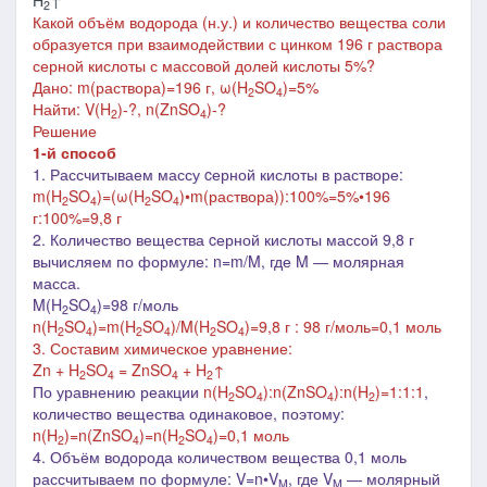
H
↑
2
Какой объём водорода (н.у.) и количество вещества соли
образуется при взаимодействии с цинком 196 г раствора
серной кислоты с массовой долей кислоты 5%?
Дано:
m(раствора)=196 г,
ω(H
SO
)=5%
2
4
Найти: V
(H
)-
?,
n
(ZnSO
)-
?
2
4
Решение
1-й способ
1. Рассчитываем массу cерной кислоты в растворе:
m(
H
SO
)=(ω(
H
SO
)•m(раствора)):100%=5%•196
2
4
2
4
г:100%=9,8 г
2.
Количество вещества
cерной кислоты
массой 9,8 г
вычисляем по формуле: n=m/M, где M
― молярная
масса
.
M(H
SO
)=98 г/моль
2
4
n(
H
SO
)=m(
H
SO
)/M(
H
SO
)=9,8 г : 98 г/моль=0,1 моль
2
4
2
4
2
4
3. Составим химическое уравнение:
Zn + H
SO
= ZnSO
+ H
↑
2
4
4
2
По уравнению реакции
n(
H
SO
):n(
ZnSO
)
:n(
H
)
=1:1:1
,
2
4
4
2
количество вещества одинаковое, поэтому:
n(
H
)=n(
ZnSO
)=
n(
H
SO
)=
0,1 моль
2
4
2
4
4. Объём водорода количеством вещества 0,1 моль
рассчитываем по формуле: V=n•V
, где V
― молярный
M
M