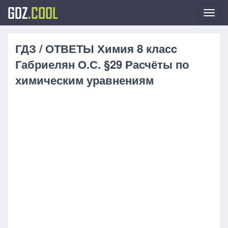
GDZ
.COOL
Toggl
navig
ГДЗ / ОТВЕТЫ Химия 8 класc
Габриелян О.С. §29 Расчёты по
химическим уравнениям