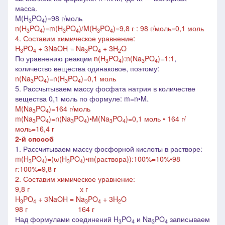
масса
.
M(H
PO
)=98 г/моль
3
4
n(
H
PO
)=m(
H
PO
)/M(
H
PO
)=9,8 г : 98 г/моль=0,1 моль
3
4
3
4
3
4
4. Составим химическое уравнение:
H
PO
+ 3NaOH = Na
PO
+ 3H
O
3
4
3
4
2
По уравнению реакции
n(
H
PO
):n(
Na
PO
)=1:1
,
3
4
3
4
количество вещества одинаковое, поэтому:
n(
Na
PO
)=n(
H
PO
)=0,1 моль
3
4
3
4
5. Рассчытываем массу фосфата натрия в количестве
вещества 0,1 моль по формуле: m=n•M.
M(
Na
PO
)=164 г/моль
3
4
m(
Na
PO
)=n(
Na
PO
)•M(
Na
PO
)=0,1 моль • 164 г/
3
4
3
4
3
4
моль=16,4 г
2-й способ
1. Рассчитываем массу фосфорной кислоты в растворе:
m(
H
PO
)=(ω(
H
PO
)•m(раствора)):100%=10%•98
3
4
3
4
г:100%=9,8 г
2. Составим химическое уравнение:
9,8 г х г
H
PO
+ 3NaOH = Na
PO
+ 3H
O
3
4
3
4
2
98 г 164 г
Над формулами соединений H
PO
и Na
PO
записываем
3
4
3
4