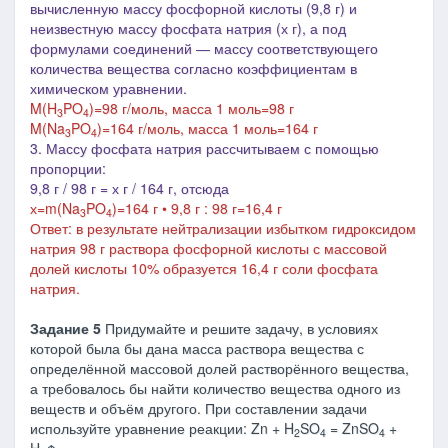
вычисленную массу фосфорной кислоты (9,8 г) и
неизвестную массу фосфата натрия (х г), а под
формулами соединений ― массу соответствующего
количества вещества согласно коэффициентам в
химическом уравнении.
M(H
PO
)=98 г/моль, м
асса 1 моль=98 г
3
4
M(
Na
PO
)=164 г/моль
, м
асса 1 моль=164 г
3
4
3.
Массу фосфата натрия рассчитываем с помощью
пропорции:
9,8 г / 98 г = х г / 164 г
, отсюда
х=m(
Na
PO
)=164 г • 9,8 г : 98 г=16,4 г
3
4
Ответ: в результате нейтрализации избытком гидроксидом
натрия 98 г раствора фосфорной кислоты с массовой
долей кислоты 10% образуется 16,4 г соли фосфата
натрия.
Задание 5
Придумайте и решите задачу, в условиях
которой была бы дана масса раствора вещества с
определённой массовой долей растворённого вещества,
а требовалось бы найти количество вещества одного из
веществ и объём другого. При составлении задачи
используйте уравнение реакции: Zn + H
SO
= ZnSO
+
2
4
4