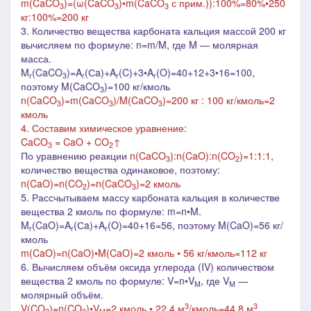
m(
CaCO
)=(ω(
CaCO
)•m(
CaCO
с прим.
)):100%=80%•250
3
3
3
кг:100%=200 кг
3.
Количество вещества карбоната кальция массой 200 кг
вычисляем по формуле: n=m/M, где M
― молярная
масса
.
M
(CaCO
)=A
(Сa)+A
(C)+3•A
(O)=40+12+3•16=100,
r
3
r
r
r
поэтому M(CaCO
)=100 кг/кмоль
3
n(
CaCO
)=m(
CaCO
)/M(
CaCO
)=200 кг : 100 кг/кмоль=2
3
3
3
кмоль
4. Составим химическое уравнение:
CaCO
= CaO + CO
↑
3
2
По уравнению реакции
n(CaCO
):n(CaO):n(CO
)=1:1:1
,
3
2
количество вещества одинаковое, поэтому:
n(
CaO
)=n(
CO
)=
n(
CaCO
)=2 к
моль
2
3
5. Рассчытываем массу карбоната кальция в количестве
вещества 2 кмоль по формуле: m=n•M.
M
(CaO)=A
(Сa)+A
(O)=40+16=56, поэтому M(CaO)=56 кг/
r
r
r
кмоль
m(
CaO
)=n(
CaO
)•M(
CaO
)=2 кмоль • 56 кг/кмоль=112 кг
6.
Вычисляем объём оксида углерода (IV) количеством
вещества 2 кмоль по формуле: V=n•V
, где V
―
M
M
молярный объём.
3
3
V(
CO
)=n(
CO
)•V
=2 кмоль • 22,4 м
/кмоль=44,8 м