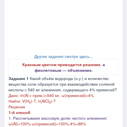
Другие задания смотри здесь...
Красным цветом приводится решение
,
а
фиолетовым ― объяснение.
Задание 1
Какой объём водорода (н.у.) и количество
вещества соли образуется при взаимодействии соляной
кислоты с 540 мг алюминия, содержащего 4% примесей?
Дано:
m(Al с прим.)=540 мг,
ω(примесей)=4%
Найти: V(H
)-?, n(AlCl
)-
?
2
3
Решение
1-й способ
1. Рассчитываем массовую долю чистого алюминия:
ω(Al)=100%-ω(
примесей
)=100%-4%=96%