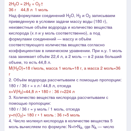
2H
O = 2H
+ O
↑
2
2
2
36 г 44,8 л 1 моль
Над формулами соединений H
O, H
и O
записываем
2
2
2
приведенную в условии задачи массу воды (180 г),
неизвестные объём водорода и количество вещества
кислорода (
х л и
у моль соответственно), а под
формулами соединений ― массу и объём
соответствующего количества вещества согласно
коэффициентам в химическом уравнении. При н.у. 1 моль
газа занимает объём 22,4 л, а 2 моль ― в 2 раза больший
объем, то есть 44,8 л.
M(H
O)=18 г/моль, м
асса 1 моль=18 г, а масса 2 моль=36
2
г
2. Объём водорода рассчитываем с помощью пропорции:
180 г / 36 г = х л / 44,8 л, отсюда
х=V(H
)=44,8 л • 180 г : 36 г=224 л
2
3.
Количество вещества кислорода рассчитываем с
помощью пропорции:
180 г / 36 г = у моль / 1 моль, отсюда
у=n(О
)= 180 г • 1 моль : 36 г=5 моль
2
4. Число молекул кислорода в количестве вещества 5
моль вычисляем по формуле: N=n•N
, где N
― число
A
A