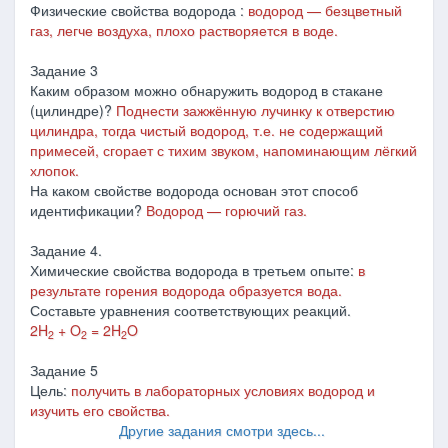
Физические свойства водорода :
водород — безцветный
газ, легче воздуха, плохо растворяется в воде.
Задание 3
Каким образом можно обнаружить водород в стакане
(цилиндре)?
Поднести зажжённую лучинку к отверстию
цилиндра, тогда чистый водород, т.е. не содержащий
примесей, сгорает с тихим звуком, напоминающим лёгкий
хлопок.
На каком свойстве водорода основан этот способ
идентификации?
Водород — горючий газ.
Задание 4.
Химические свойства водорода в третьем опыте:
в
результате горения водорода образуется вода.
Составьте уравнения соответствующих реакций.
2H
+ O
= 2H
O
2
2
2
Задание 5
Цель:
получить в лабораторных условиях водород и
изучить его свойства.
Другие задания смотри здесь...