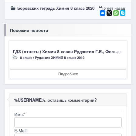
Боровских тетрадь Химия 8 класc 2020
5 лет назад
Похожие новости
ГДЗ (ответы) Химия 8 класc Рудзитис Г.Е., Фельдман Ф.
Г
8 класс
/
Рудзитис ХИМИЯ 8 класc 2019
Подробнее
%USERNAME%
, оставишь комментарий?
Имя:
*
E-Mail: