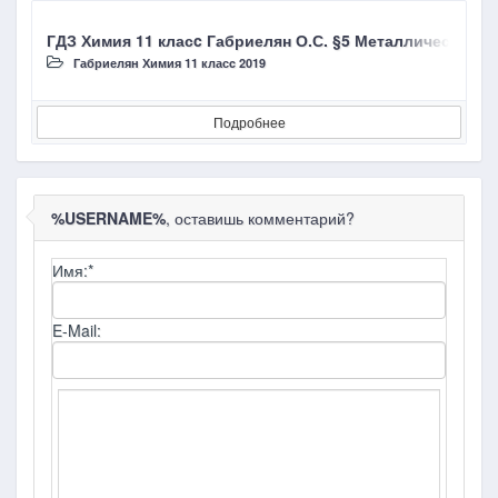
ГДЗ Химия 11 класc Габриелян О.С. §5 Металлическая
Г
Габриелян Химия 11 класc 2019
Подробнее
%USERNAME%
, оставишь комментарий?
Имя:
*
E-Mail: