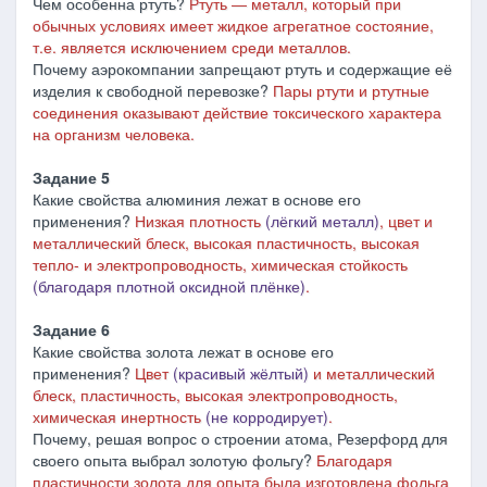
Чем особенна ртуть?
Ртуть ― металл, который при
обычных условиях имеет жидкое агрегатное состояние,
т.е. является исключением среди металлов.
Почему аэрокомпании запрещают ртуть и содержащие её
изделия к свободной перевозке?
Пары ртути и ртутные
соединения оказывают действие токсического характера
на организм человека.
Задание 5
Какие свойства алюминия лежат в основе его
применения?
Низкая плотность
(лёгкий металл)
, цвет и
металлический блеск, высокая пластичность, высокая
тепло- и электропроводность, химическая стойкость
(благодаря плотной оксидной плёнке)
.
Задание 6
Какие свойства золота лежат в основе его
применения?
Цвет
(красивый жёлтый)
и металлический
блеск, пластичность, высокая электропроводность,
химическая инертность
(не корродирует)
.
Почему, решая вопрос о строении атома, Резерфорд для
своего опыта выбрал золотую фольгу?
Благодаря
пластичности золота для опыта была изготовлена фольга