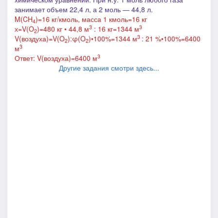
занимает объем 22,4 л, а 2 моль
―
44,8 л.
M(CH
)=16 кг/кмоль, масса 1 кмоль=16 кг
4
3
3
х=V(O
)=480 кг • 44,8 м
: 16 кг=1344 м
2
3
V(воздуха)=V
(O
):
φ(O
)•100%=
1344 м
: 21 %
•
100%=6400
2
2
3
м
3
Ответ:
V(воздуха)=
6400 м
Другие задания смотри здесь...