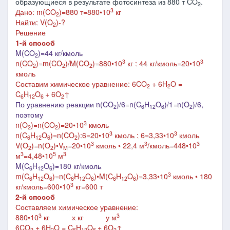
образующиеся в результате фотосинтеза из 880 т CO
.
2
3
Дано: m(CO
)=880 т=880
•10
кг
2
Найти: V(O
)-?
2
Решение
1-й способ
M(CO
)=44 кг/кмоль
2
3
3
n(
CO
)=m(
CO
)/M(
CO
)=
880
•10
кг : 44 кг/кмоль=20
•10
2
2
2
кмоль
Составим химическое уравнение: 6CO
+ 6H
O =
2
2
C
H
O
+ 6O
↑
6
12
6
2
По уравнению реакции n(CO
)/6=n(C
H
O
)/1=n(O
)/6,
2
6
12
6
2
поэтому
3
n(O
)=n(CO
)=20
•10
кмоль
2
2
3
3
n(C
H
O
)=n(CO
):6=
20
•10
кмоль : 6=3,33
•10
кмоль
6
12
6
2
3
3
3
V(O
)=n(O
)•V
=20
•10
кмоль • 22,4 м
/кмоль=448
•10
2
2
M
3
5
3
м
=4,48
•10
м
M(C
H
O
)=180 кг/кмоль
6
12
6
3
m(
C
H
O
)=n(
C
H
O
)
•
M(
C
H
O
)=
3,33
•10
кмоль
•
180
6
12
6
6
12
6
6
12
6
3
кг/кмоль=600
•10
кг=600 т
2-й способ
Составляем химическое уравнение:
3
3
880
•10
кг
х кг у м
6CO
+ 6H
O = C
H
O
+ 6O
↑
2
2
6
12
6
2