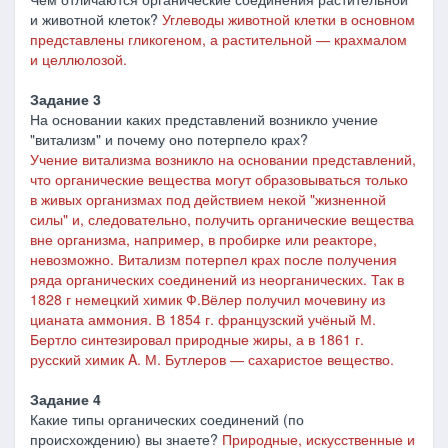
и животной клеток?
Углеводы животной клетки в основном
представлены гликогеном, а растительной ― крахмалом
и целлюлозой.
Задание 3
На основании каких представлений возникло учение
"витализм" и почему оно потерпело крах?
Учение витализма возникло на основании представлений,
что органические вещества могут образовываться только
в живых организмах под действием некой "жизненной
силы" и, следовательно, получить органические вещества
вне организма, например, в пробирке или реакторе,
невозможно.
Витализм потерпел крах после получения
ряда органических соединений из неорганических. Так в
1828 г немецкий химик Ф.Вёлер получил мочевину из
цианата аммония. В 1854 г. французский учёный М.
Бертло синтезировал природные жиры, а в 1861 г.
русский химик A. М. Бутлеров ― сахаристое вещество.
Задание 4
Какие типы органических соединений (по
происхождению) вы знаете?
Природные, искусственные и