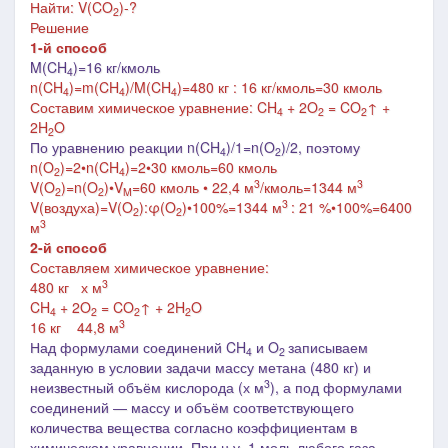
Найти: V(CO
)-?
2
Решение
1-й способ
M(CH
)=16 кг/кмоль
4
n(
CH
)=m(
CH
)/M(
CH
)=480 кг : 16 кг/кмоль=30 кмоль
4
4
4
Составим химическое уравнение: CH
+ 2O
= CO
↑
+
4
2
2
2H
O
2
По уравнению реакции n(CH
)/1=n(O
)/2, поэтому
4
2
n(O
)=2
•
n(CH
)=2
•30
кмоль=60 кмоль
2
4
3
3
V(O
)=n(O
)•V
=60 кмоль • 22,4 м
/кмоль=1344 м
2
2
M
3
V(воздуха)=V
(O
):
φ(O
)•100%=
1344 м
: 21 %
•
100%=6400
2
2
3
м
2-й способ
Составляем химическое уравнение:
3
480 кг х м
CH
+ 2O
= CO
↑
+ 2H
O
4
2
2
2
3
16 кг 44,8 м
Над формулами соединений CH
и O
записываем
4
2
заданную в условии задачи массу метана (480 кг) и
3
неизвестный объём кислорода (х м
), а под формулами
соединений ― массу и объём соответствующего
количества вещества согласно коэффициентам в
химическом уравнении. При н.у. 1 моль любого газа