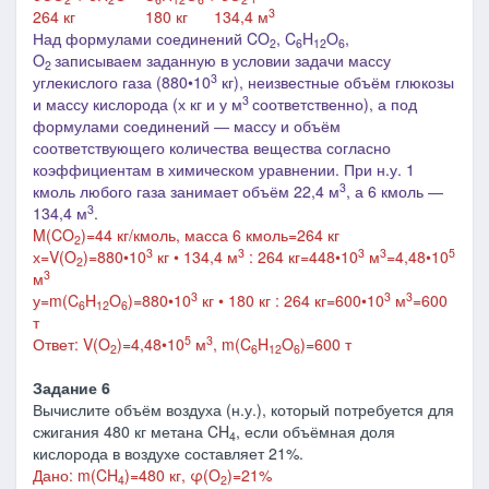
3
264 кг 180 кг 134,4 м
Над формулами соединений CO
, C
H
O
,
2
6
12
6
O
записываем заданную в условии задачи массу
2
3
углекислого газа (880•10
кг), неизвестные объём глюкозы
3
и массу кислорода (х кг и у м
соответственно), а под
формулами соединений ― массу и объём
соответствующего количества вещества согласно
коэффициентам в химическом уравнении. При н.у. 1
3
кмоль любого газа занимает объём 22,4 м
, а 6 кмоль
―
3
134,4 м
.
M(CO
)=44 кг/кмоль, масса 6 кмоль=264 кг
2
3
3
3
3
5
х=V(O
)=
880
•10
кг
•
134,4 м
:
264 кг
=
448
•10
м
=4,48
•10
2
3
м
3
3
3
у=m(
C
H
O
)=
880
•10
кг
• 180 кг :
264 кг
=600
•10
м
=600
6
12
6
т
5
3
Ответ:
V(O
)=
4,48
•10
м
,
m(
C
H
O
)=
600 т
2
6
12
6
Задание 6
Вычислите объём воздуха (н.у.), который потребуется для
сжигания 480 кг метана CH
, если объёмная доля
4
кислорода в воздухе составляет 21%.
Дано: m(CH
)=480 кг, φ(O
)=21%
4
2