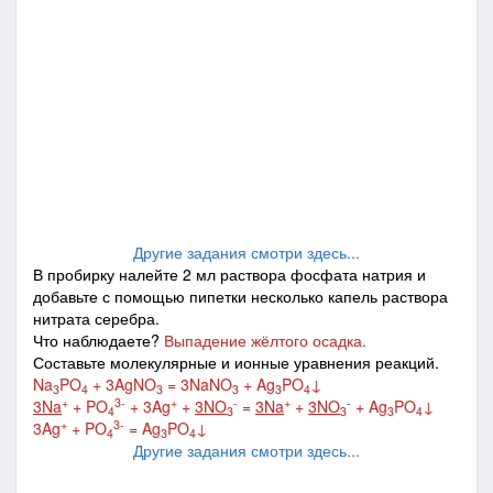
Другие задания смотри здесь...
В пробирку налейте 2 мл раствора фосфата натрия и
добавьте с помощью пипетки несколько капель раствора
нитрата серебра.
Что наблюдаете?
Выпадение жёлтого осадка.
Составьте молекулярные и ионные уравнения реакций.
Na
PO
+ 3AgNO
= 3NaNO
+ Ag
PO
↓
3
4
3
3
3
4
+
3-
+
-
+
-
3Na
+ PO
+ 3Ag
+
3NO
=
3Na
+
3NO
+ Ag
PO
↓
4
3
3
3
4
+
3-
3Ag
+ PO
= Ag
PO
↓
4
3
4
Другие задания смотри здесь...