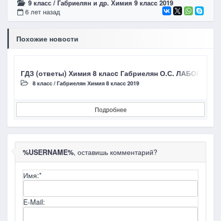
9 класс
/
Габриелян и др. Химия 9 класc 2019
6 лет назад
Похожие новости
ГДЗ (ответы) Химия 8 класc Габриелян О.С. ЛАБОРАТО
Г
8 класс
/
Габриелян Химия 8 класc 2019
Подробнее
%USERNAME%
, оставишь комментарий?
Имя:
*
E-Mail: