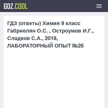
GDZ
.COOL
Toggl
navig
ГДЗ (ответы) Химия 9 класc
Габриелян О.С. , Остроумов И.Г.,
Сладков С.А., 2018,
ЛАБОРАТОРНЫЙ ОПЫТ №26