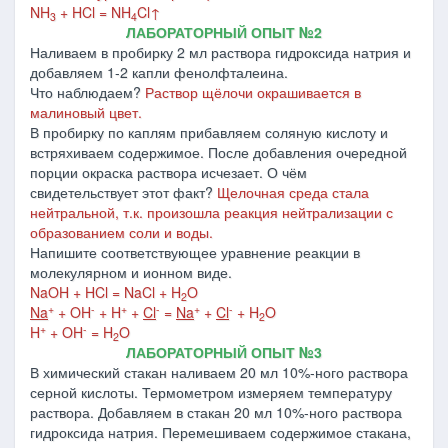
NH
+ HCl = NH
Cl↑
3
4
ЛАБОРАТОРНЫЙ ОПЫТ №2
Наливаем в пробирку 2 мл раствора гидроксида натрия и
добавляем 1-2 капли фенолфталеина.
Что наблюдаем?
Раствор щёлочи окрашивается в
малиновый цвет.
В пробирку по каплям прибавляем соляную кислоту и
встряхиваем содержимое. После добавления очередной
порции окраска раствора исчезает. О чём
свидетельствует этот факт?
Щелочная среда стала
нейтральной, т.к. произошла реакция нейтрализации с
образованием соли и воды.
Напишите соответствующее уравнение реакции в
молекулярном и ионном виде.
NaOH + HCl = NaCl + H
O
2
+
-
+
-
+
-
Na
+ OH
+ H
+
Cl
=
Na
+
Cl
+ H
O
2
+
-
H
+ OH
= H
O
2
ЛАБОРАТОРНЫЙ ОПЫТ №3
В химический стакан наливаем 20 мл 10%-ного раствора
серной кислоты. Термометром измеряем температуру
раствора. Добавляем в стакан 20 мл 10%-ного раствора
гидроксида натрия. Перемешиваем содержимое стакана,