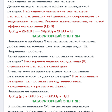
наблюдаем за изменением температуры.
Делаем вывод о тепловом эффекте проведённой
реакции.
Наблюдается увеличение температуры
раствора, т. е. реакция нейтрализации сопровождается
выделением теплоты. Реакция экзотермическая, тепловой
эффект положителен (Q> 0).
H
SO
+ 2NaOH ⟶ Na
SO
+ 2H
O + Q
2
4
2
4
2
ЛАБОРАТОРНЫЙ ОПЫТ №4
Наливаем в пробирку 3 мл раствора серной кислоты,
добавляем на кончике шпателя оксида меди (II).
Нагреваем пробирку.
Какой признак указывает на протекание химической
реакции?
Растворение черного оксида меди (II),
окрашивание раствора в синий цвет.
К какому типу по признаку агрегатного состояния
реагентов относится данная реакция?
К гетерогенным
реакциям, т.к. протекает между веществами,
находящимися в различных фазах.
Напишите её уравнение.
H
SO
(р.) + CuO (тв.) = CuSO
+ H
O
2
4
4
2
ЛАБОРАТОРНЫЙ ОПЫТ №5
В пробирку наливаем 2-3 мл раствора пероксида
водорода. Добавляем в пробирку немного натёртой